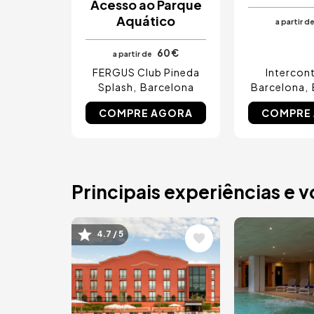
Acesso ao Parque
Aquático
a partir d
60 €
a partir de
FERGUS Club Pineda
Intercont
Splash
Barcelona
Barcelona
COMPRE AGORA
COMPRE
Principais experiências e 
Imagem
Imagem
4.7 / 5