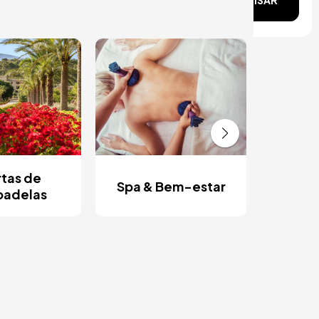
PESQUISAR
Es
ro
tas de
Spa & Bem-estar
padelas