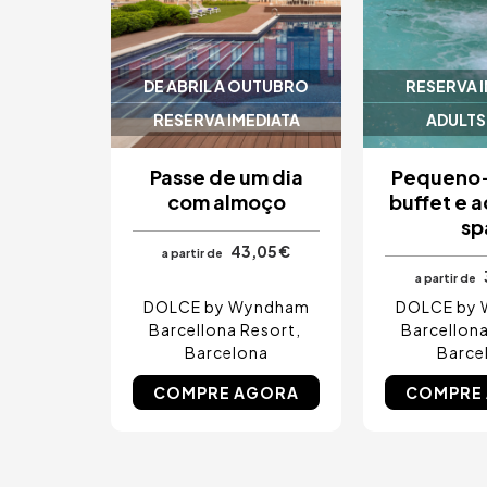
DE ABRIL A OUTUBRO
RESERVA 
RESERVA IMEDIATA
ADULTS
Passe de um dia
Pequeno
com almoço
buffet e 
sp
43,05 €
a partir de
a partir de
DOLCE by Wyndham
DOLCE by
Barcellona Resort
Barcellona
Barcelona
Barce
COMPRE AGORA
COMPRE