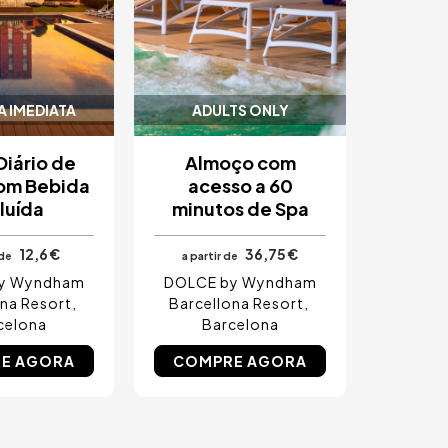
 IMEDIATA
ADULTS ONLY
Diário de
Almoço com
om Bebida
acesso a 60
luída
minutos de Spa
12,6 €
36,75 €
 de
a partir de
y Wyndham
DOLCE by Wyndham
ona Resort
Barcellona Resort
celona
Barcelona
E AGORA
COMPRE AGORA