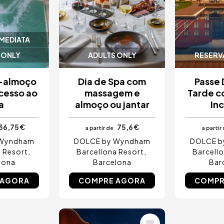
IMEDIATA
 ONLY
ADULTS ONLY
RESERVA
-almoço
Dia de Spa com
Passe 
acesso ao
massagem e
Tarde c
a
almoço ou jantar
Inc
36,75 €
75,6 €
a partir de
a partir
 Wyndham
DOLCE by Wyndham
DOLCE b
 Resort
Barcellona Resort
Barcell
lona
Barcelona
Bar
 AGORA
COMPRE AGORA
COMPR
Imagem