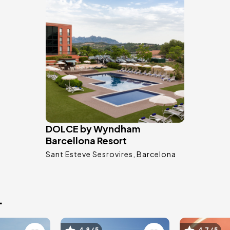
DOLCE by Wyndham
Barcellona Resort
Sant Esteve Sesrovires
Barcelona
.
4.8 / 5
4.7 / 5