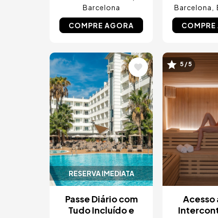
Barcelona
Barcelona
COMPRE AGORA
COMPRE
Imagem
Imagem
5 / 5
RESERVA IMEDIATA
Passe Diário com
Acesso 
Tudo Incluído e
Intercon