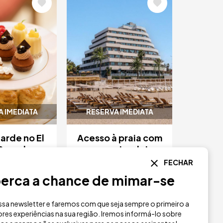
m
Imagem
 IMEDIATA
RESERVA IMEDIATA
arde no El
Acesso à praia com
Barcelona
espreguiçadeira
no Beachclub
FECHAR
48 €
r de
erca a chance de mimar-se
40 €
a partir de
sa newsletter e faremos com que seja sempre o primeiro a
res experiências na sua região. Iremos informá-lo sobre
El Palace
ME Sitges Terramar