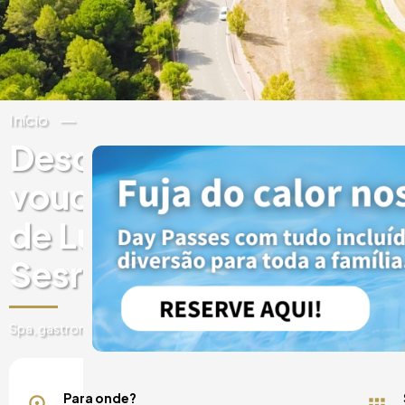
Início
Espanha
Catalunha
Barcelona
Descobre experiências 
vouchers presente em H
de Luxo em Sant Esteve
Sesrovires
Spa, gastronomia, passes diários, escapadelas e muito mais
Para onde?