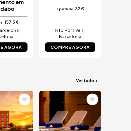
mento em
idabo
32 €
a partir de
157,5 €
de
arcelona
H10 Port Vell
celona
Barcelona
E AGORA
COMPRE AGORA
Ver tudo
m
Imagem