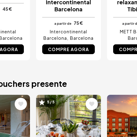
Intercontinental
relaxa
Barcelona
Tib
45 €
e
75 €
a partir de
a partir 
inental
Intercontinental
METT B
Barcelona
Barcelona
Barcelona
Bar
 AGORA
COMPRE AGORA
COMPR
vouchers presente
Imagem
Image
5 / 5