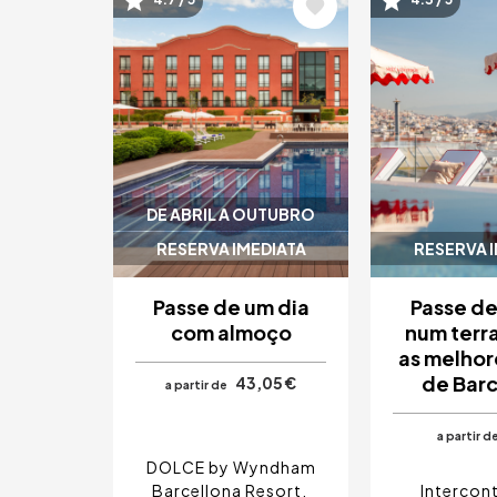
Imagem
Imagem
DE ABRIL A OUTUBRO
RESERVA IMEDIATA
RESERVA 
Passe de um dia
Passe de
com almoço
num terr
as melhor
de Bar
43,05 €
a partir de
a partir d
DOLCE by Wyndham
Barcellona Resort
Intercont