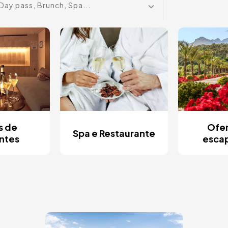
Day pass, Brunch, Spa...
s de
Ofer
Spa e Restaurante
ntes
esca
Imagem