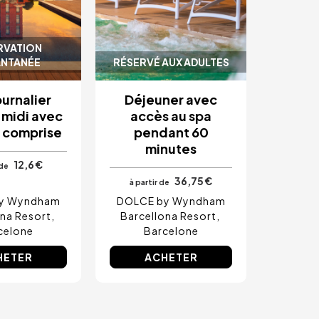
RVATION
ANTANÉE
RÉSERVÉ AUX ADULTES
ournalier
Déjeuner avec
-midi avec
accès au spa
 comprise
pendant 60
minutes
12,6 €
 de
36,75 €
à partir de
y Wyndham
DOLCE by Wyndham
ona Resort
Barcellona Resort
celone
Barcelone
HETER
ACHETER