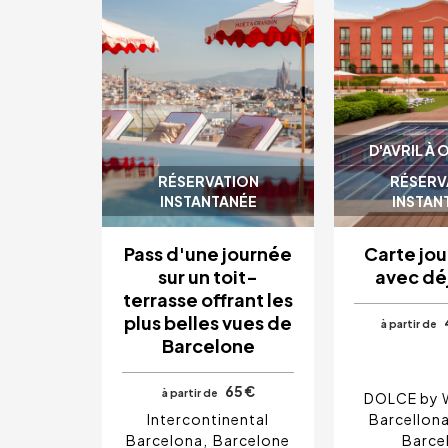
D'AVRIL À
RÉSERVATION
RÉSERV
INSTANTANÉE
INSTAN
Pass d'une journée
Carte jou
sur un toit-
avec dé
terrasse offrant les
plus belles vues de
à partir de
Barcelone
65 €
à partir de
DOLCE by
Intercontinental
Barcellona
Barcelona
Barcelone
Barce