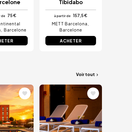
rcelone
Tibidabo
75 €
157,5 €
r de
à partir de
ontinental
METT Barcelona
a
Barcelone
Barcelone
HETER
ACHETER
Voir tout
Image