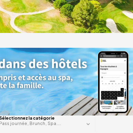
ces
 de
vires
re
Une date e
Sélectionnez la catégorie
Pass journée, Brunch, Spa...