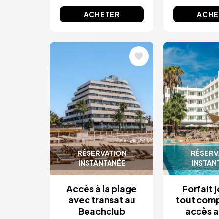
ACHETER
ACHE
Image
Image
RÉSERVATION
RÉSERV
INSTANTANÉE
INSTAN
Accès à la plage
Forfait 
avec transat au
tout comp
Beachclub
accès a