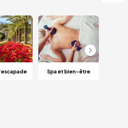
Es
rom
d'escapade
Spa et bien-être