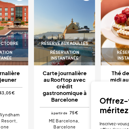
 OCTOBRE
RÉSERVÉ AUX ADULTES
ATION
RÉSERVATION
RÉSE
TANÉE
INSTANTANÉE
INST
rnalière
Carte journalière
Thé de
jeuner
au Rooftop avec
midi au
crédit
Bar
gastronomique à
43,05 €
Offrez-v
Barcelone
à parti
méritez
75 €
à partir de
 Wyndham
 Resort
ME Barcelona
Hotel 
Inscrivez-vous p
lone
Barcelone
Barcelon