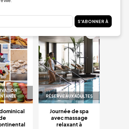
 ville.
HETER
ACHETER
S'ABONNER À
Image
RVATION
ANTANÉE
RÉSERVÉ AUX ADULTES
dominical
Journée de spa
de
avec massage
ontinental
relaxant à