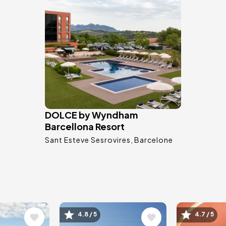
DOLCE by Wyndham
Barcellona Resort
Sant Esteve Sesrovires
Barcelone
Image
Image
4.8 / 5
4.7 / 5