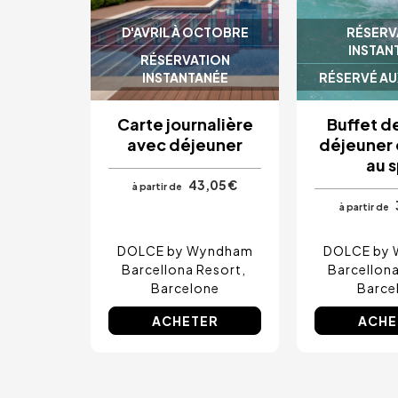
D'AVRIL À OCTOBRE
RÉSERV
INSTAN
RÉSERVATION
INSTANTANÉE
RÉSERVÉ AU
Carte journalière
Buffet d
avec déjeuner
déjeuner 
au 
43,05 €
à partir de
à partir de
DOLCE by Wyndham
DOLCE by
Barcellona Resort
Barcellona
Barcelone
Barce
ACHETER
ACHE