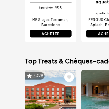
aquat
40 €
à partir de
à partir d
ME Sitges Terramar
FERGUS Cl
Barcelone
Splash
B
ACHETER
ACHE
Top Treats & Chèques-ca
Image
Image
4.7 / 5