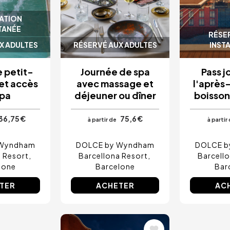
ATION
TANÉE
RÉSE
X ADULTES
RÉSERVÉ AUX ADULTES
INST
e petit-
Journée de spa
Pass j
et accès
avec massage et
l'après
spa
déjeuner ou dîner
boisson
36,75 €
75,6 €
à partir de
à partir
 Wyndham
DOLCE by Wyndham
DOLCE b
 Resort
Barcellona Resort
Barcell
lone
Barcelone
Bar
TER
ACHETER
AC
Image