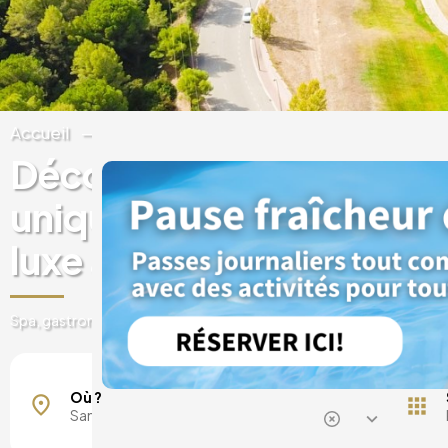
Accueil
Espagne
Catalogne
Barcelone
Découvrez des expérien
uniques dans des hôtels
luxe à Sant Esteve Sesro
Spa, gastronomie, forfaits journaliers, escapades et bien plus enco
Où ?