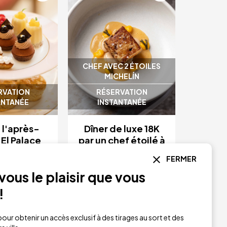
CHEF AVEC 2 ÉTOILES
MICHELÍN
RVATION
RÉSERVATION
ANTANÉE
INSTANTANÉE
 l'après-
Dîner de luxe 18K
 El Palace
par un chef étoilé à
celona
Barcelone
FERMER
ous le plaisir que vous
48 €
110 €
r de
à partir de
!
El Palace
Intercontinental
our obtenir un accès exclusif à des tirages au sort et des
a
Barcelone
Barcelona
Barcelone