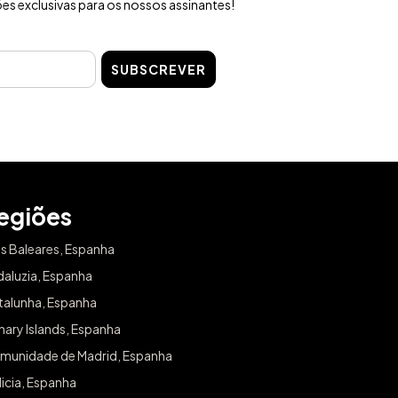
s exclusivas para os nossos assinantes!
SUBSCREVER
egiões
as Baleares, Espanha
daluzia, Espanha
talunha, Espanha
ary Islands, Espanha
munidade de Madrid, Espanha
icia, Espanha