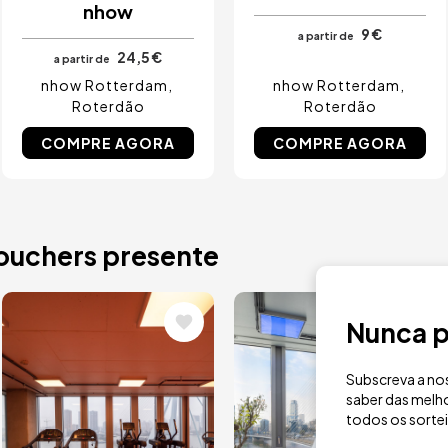
nhow
9 €
a partir de
24,5 €
a partir de
nhow Rotterdam
nhow Rotterdam
Roterdão
Roterdão
COMPRE AGORA
COMPRE AGORA
vouchers presente
Imagem
Imagem
Nunca p
Subscreva a nos
saber das melho
todos os sorte