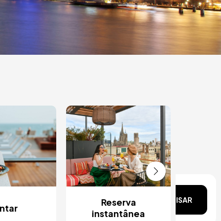
Vale-
Hot
ata?
PESQUISAR
Reserva
ntar
instantânea