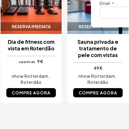
Email
RESERVA IMEDIATA
RESERVA IMEDIATA
Dia de fitness com
Sauna privada e
vista em Roterdão
tratamento de
pele com vistas
9 €
a partir de
49 €
nhow Rotterdam
nhow Rotterdam
Roterdão
Roterdão
COMPRE AGORA
COMPRE AGORA