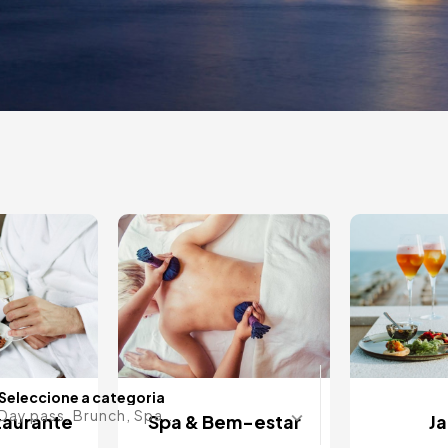
e
otéis
Alguma d
Seleccione a categoria
Day pass, Brunch, Spa...
taurante
Spa & Bem-estar
Ja