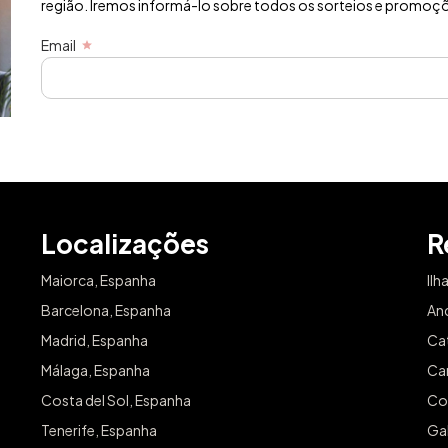
região. Iremos informá-lo sobre todos os sorteios e promoçõe
Email
Localizações
R
Maiorca, Espanha
Ilh
Barcelona, Espanha
An
Madrid, Espanha
Ca
Málaga, Espanha
Can
Costa del Sol, Espanha
Co
Tenerife, Espanha
Gal