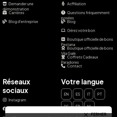
Demander une
Acffiliation
démonstration
Carrières
Questions fréquemment
posées
Blog d'entreprise
Blog
Gérez votre bon
Boutique officielle de bons
Pestana
Boutique officielle de bons
Vila Galé
Coffrets Cadeaux
Paradores
Contact
Réseaux
Votre langue
sociaux
EN
ES
IT
PT
Instagram
DE
FR
NL
Facebook
FERMER