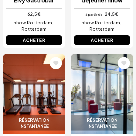
Elvy Gastrobar
déjeuner nhow
62,5 €
24,5 €
à partir de
nhow Rotterdam
nhow Rotterdam
Rotterdam
Rotterdam
ACHETER
ACHETER
Image
Image
RÉSERVATION
RÉSERVATION
INSTANTANÉE
INSTANTANÉE