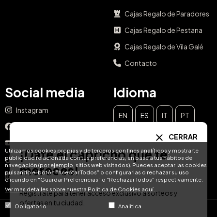
Cajas Regalo de Paradores
Cajas Regalo de Pestana
Cajas Regalo de Vila Galé
Contacto
Social media
Idioma
Instagram
EN
ES
IT
PT
Facebook
CERRAR
DE
FR
NL
YouTube
¡Date el capricho que te
Utilizamos cookies propias y de terceros con fines analíticos y mostrarte
publicidad relacionada con tus preferencias, en base a tus hábitos de
TikTok
navegación (por ejemplo, sitios web visitados). Puedes aceptar las cookies
mereces!
pulsando el botón "Aceptar Todos" o configurarlas o rechazar su uso
LinkedIn
clicando en "Guardar Preferencias" o "Rechazar Todos" respectivamente.
Ver mas detalles sobre nuestra Política de Cookies aquí.
Regístrate para tener acceso exclusivo a sorteos y
ofertas en tu ciudad.
Obligatorio
Analítica