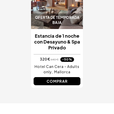
Costa Blanca, España
Bilbao, España
Cancún, México
OFERTA DE TEMPORADA
Ámsterdam, Países Bajos
BAJA
Nice, Francia
Estancia de 1 noche
con Desayuno & Spa
Privado
320 €
-50%
640 €
Hotel Can Cera - Adults
only
Mallorca
COMPRAR