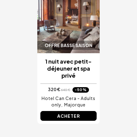
Costa Blanca, Espagne
Bilbao, Espagne
Cancun, Mexique
Amsterdam, Pays-Bas
Nice, France
OFFRE BASSE SAISON
1 nuit avec petit-
déjeuner et spa
privé
320 €
-50%
640 €
Hotel Can Cera - Adults
only
Majorque
ACHETER