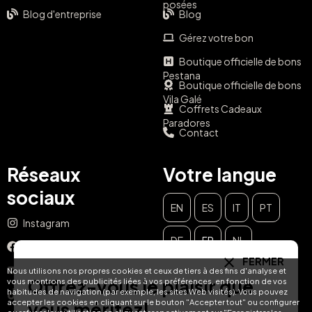
posées
Blog d'entreprise
Blog
Gérez votre bon
Boutique officielle de bons
Pestana
Boutique officielle de bons
Vila Galé
Coffrets Cadeaux
Paradores
Contact
Réseaux
Votre langue
sociaux
EN
ES
IT
PT
Instagram
DE
FR
NL
Facebook
FERMER
YouTube
Nous utilisons nos propres cookies et ceux de tiers à des fins d'analyse et
Offrez-vous le plaisir que
vous montrons des publicités liées à vos préférences, en fonction de vos
habitudes de navigation (par exemple, les sites Web visités). Vous pouvez
TikTok
accepter les cookies en cliquant sur le bouton "Accepter tout" ou configurer
vous méritez!