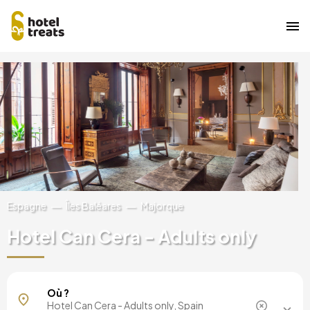
Aller
Image
au
contenu
principal
Espagne
Îles Baléares
Majorque
Hotel Can Cera - Adults only
Majorque, Espagne
Où ?
Barcelone, Espagne