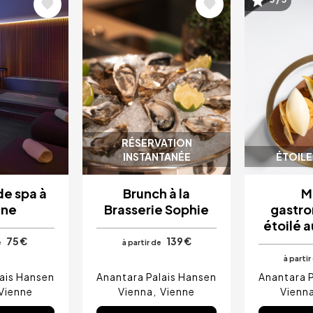
Image
Image
RÉSERVATION
INSTANTANÉE
ÉTOILE
de spa à
Brunch à la
M
nne
Brasserie Sophie
gastr
étoilé a
75 €
139 €
e
à partir de
à partir
ais Hansen
Anantara Palais Hansen
Anantara 
Vienne
Vienna
Vienne
Vienn