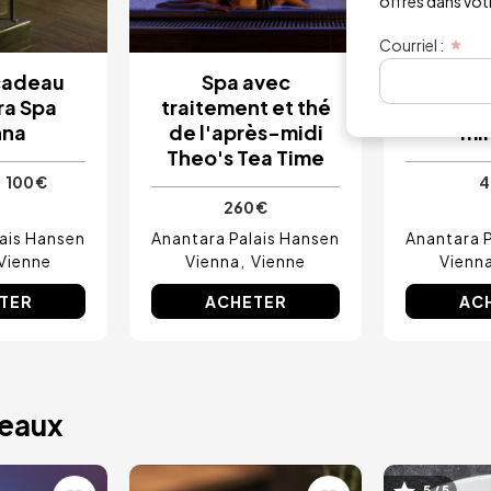
offres dans votre
Courriel :
cadeau
Spa avec
Massage
ra Spa
traitement et thé
Anan
nna
de l'après-midi
mi
Theo's Tea Time
100 €
4
260 €
ais Hansen
Anantara Palais Hansen
Anantara 
Vienne
Vienna
Vienne
Vienn
TER
ACHETER
AC
deaux
5 / 5