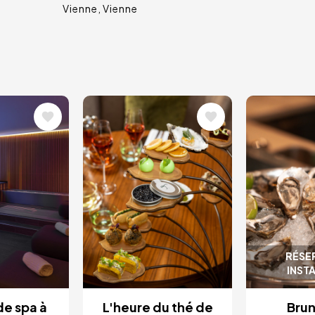
Vienne
Vienne
Image
Image
RÉSE
INST
de spa à
L'heure du thé de
Brun