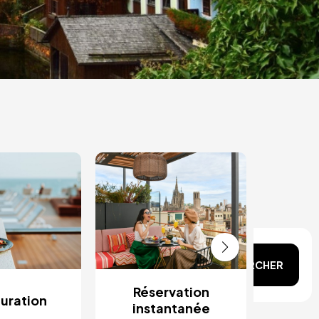
Car
Hot
n tête ?
RECHERCHER
Réservation
uration
instantanée