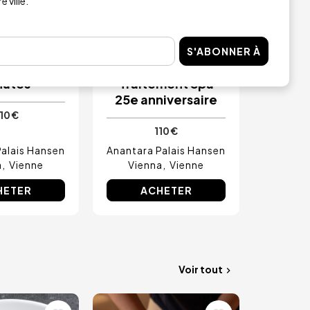
 ville.
RÉSERVÉ AUX ADULTES
 en couple
Rituel des pieds et
S'ABONNER À
tara 80
du flux -
nutes
Traitement Spa
25e anniversaire
10 €
110 €
Palais Hansen
Anantara Palais Hansen
a
Vienne
Vienna
Vienne
HETER
ACHETER
Voir tout