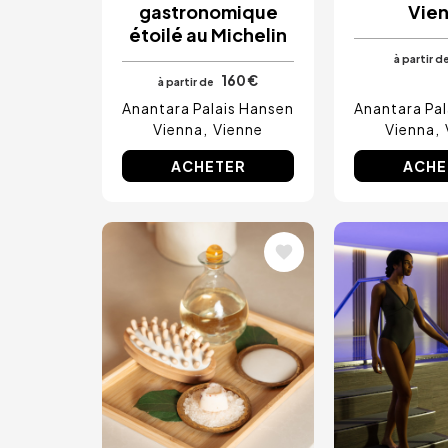
gastronomique
Vie
étoilé au Michelin
à partir d
160 €
à partir de
Anantara Palais Hansen
Anantara Pal
Vienna
Vienne
Vienna
ACHETER
ACHE
Image
Image