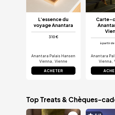
L'essence du
Carte-
voyage Anantara
Ananta
Vie
310 €
à partir de
Anantara Palais Hansen
Anantara Pal
Vienna
Vienne
Vienna
ACHETER
ACHE
Top Treats & Chèques-ca
5 / 5