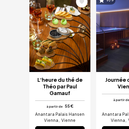
Image
Image
L'heure du thé de
Journée 
Théo par Paul
Vie
Gamauf
à partir d
55 €
à partir de
Anantara Palais Hansen
Anantara Pal
Vienna
Vienne
Vienna