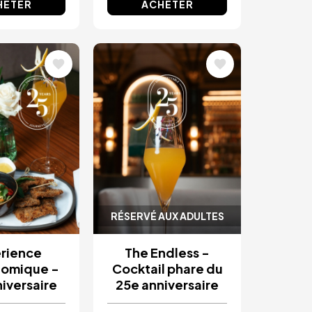
HETER
ACHETER
Image
RÉSERVÉ AUX ADULTES
rience
The Endless -
nomique -
Cocktail phare du
iversaire
25e anniversaire