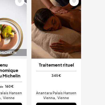
Image
 MICHELIN
enu
Traitement rituel
onomique
u Michelin
345 €
160 €
 de
Palais Hansen
Anantara Palais Hansen
a
Vienne
Vienna
Vienne