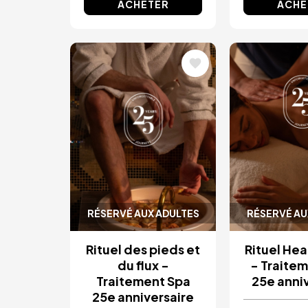
ACHETER
ACHE
Image
Image
RÉSERVÉ AUX ADULTES
RÉSERVÉ AU
Rituel des pieds et
Rituel He
du flux -
- Traite
Traitement Spa
25e anni
25e anniversaire