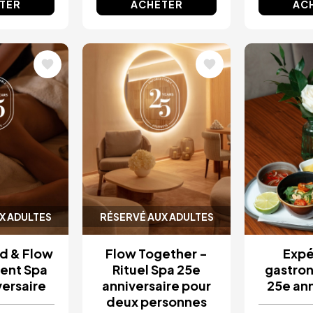
TER
ACHETER
AC
Image
Image
X ADULTES
RÉSERVÉ AUX ADULTES
ad & Flow
Flow Together -
Expé
ment Spa
Rituel Spa 25e
gastro
versaire
anniversaire pour
25e ann
deux personnes