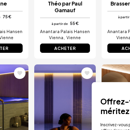
nne
Théo par Paul
Brasser
Gamauf
75 €
e
à partir
55 €
à partir de
ais Hansen
Anantara Palais Hansen
Anantara 
Vienne
Vienna
Vienne
Vienn
TER
ACHETER
AC
Image
Image
Offrez-v
méritez
Inscrivez-vous p