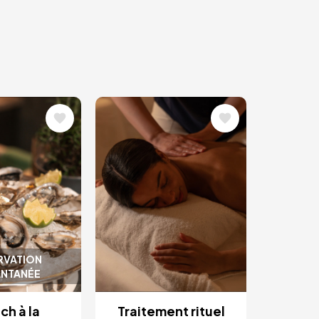
Image
RVATION
ANTANÉE
ch à la
Traitement rituel