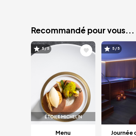
Recommandé pour vous...
Image
Image
5 / 5
5 / 5
ÉTOILE MICHELIN
Menu
Journée 