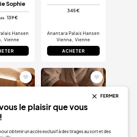
ie Sophie
345 €
139 €
 de
Palais Hansen
Anantara Palais Hansen
a
Vienne
Vienna
Vienne
HETER
ACHETER
Image
FERMER
ous le plaisir que vous
!
our obtenir un accès exclusif à des tirages au sort et des