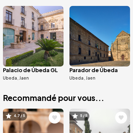
Image
Image
Palacio de Úbeda GL
Parador de Úbeda
Ubeda
Jaen
Ubeda
Jaen
Recommandé pour vous...
Image
Image
4.7 / 5
5 / 5