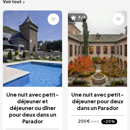
Voir tout
Image
Image
5 / 5
Une nuit avec petit-
Une nuit avec petit-
déjeuner et
déjeuner pour deux
déjeuner ou dîner
dans un Parador
pour deux dans un
Parador
200 €
-20%
249 €