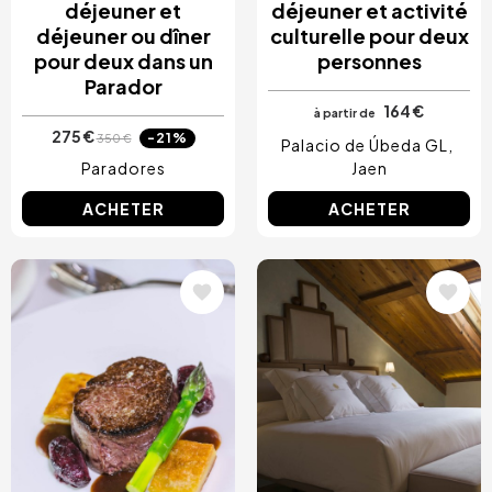
déjeuner et
déjeuner et activité
déjeuner ou dîner
culturelle pour deux
pour deux dans un
personnes
Parador
164 €
à partir de
275 €
-21%
350 €
Palacio de Úbeda GL
Paradores
Jaen
ACHETER
ACHETER
Image
Image