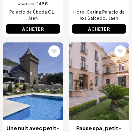
149 €
à partir de
Palacio de Úbeda GL
Hotel Cetina Palacio de
Jaen
los Salcedo
Jaen
ACHETER
ACHETER
Image
Image
Une nuit avec petit-
Pause spa, petit-