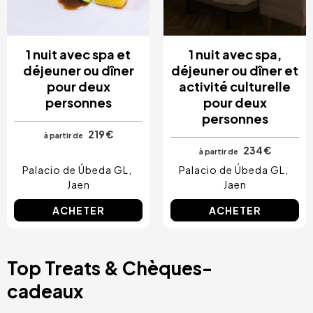
1 nuit avec spa et
1 nuit avec spa,
déjeuner ou dîner
déjeuner ou dîner et
pour deux
activité culturelle
personnes
pour deux
personnes
219 €
à partir de
234 €
à partir de
Palacio de Úbeda GL
Palacio de Úbeda GL
Jaen
Jaen
ACHETER
ACHETER
Top Treats & Chèques-
cadeaux