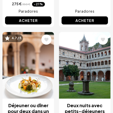
275 €
-21%
350 €
Paradores
Paradores
ACHETER
ACHETER
Image
Image
4.7 / 5
Déjeuner ou dîner
Deux nuits avec
pour deux dans un
petits-déjeuners