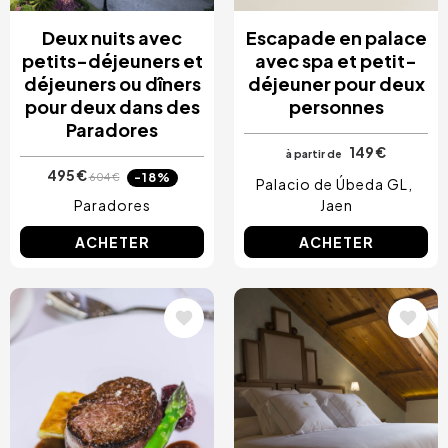
Deux nuits avec
Escapade en palace
petits-déjeuners et
avec spa et petit-
déjeuners ou dîners
déjeuner pour deux
pour deux dans des
personnes
Paradores
149 €
à partir de
495 €
-18%
604 €
Palacio de Úbeda GL
Paradores
Jaen
ACHETER
ACHETER
Image
Image