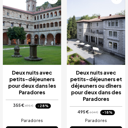
Deux nuits avec
Deux nuits avec
petits-déjeuners
petits-déjeuners et
pour deux dans les
déjeuners ou dîners
Paradores
pour deux dans des
Paradores
355 €
-28%
495 €
495 €
-18%
604 €
Paradores
Paradores