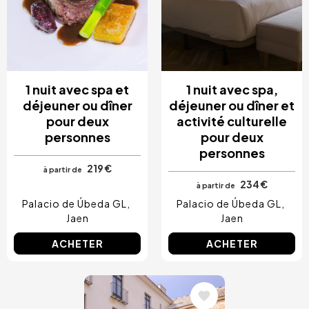
1 nuit avec spa et
1 nuit avec spa,
déjeuner ou dîner
déjeuner ou dîner et
pour deux
activité culturelle
personnes
pour deux
personnes
219 €
à partir de
234 €
à partir de
Palacio de Úbeda GL
Palacio de Úbeda GL
Jaen
Jaen
ACHETER
ACHETER
Image