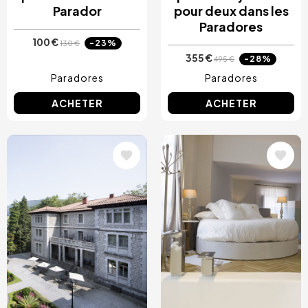
Parador
pour deux dans les
Paradores
100 €
-23%
130 €
355 €
-28%
495 €
Paradores
Paradores
ACHETER
ACHETER
Image
Image