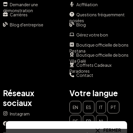
Demander une
Acffiliation
démonstration
Carrières
Questions fréquemment
posées
Blog d'entreprise
Blog
Gérez votre bon
Boutique officielle de bons
Pestana
Boutique officielle de bons
Vila Galé
Coffrets Cadeaux
Paradores
Contact
Réseaux
Votre langue
sociaux
EN
ES
IT
PT
Instagram
DE
FR
NL
Facebook
FERMER