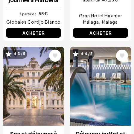
à partir de
55 €
à partir de
Gran Hotel Miramar
Globales Cortijo Blanco
Málaga
Malaga
ACHETER
ACHETER
Image
Image
4.3 / 5
4.4 / 5
Spa et déjeuner à
Déjeuner buffet et