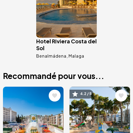
Hotel Riviera Costa del
Sol
Benalmádena
Malaga
Recommandé pour vous...
Image
Image
4.2 / 5