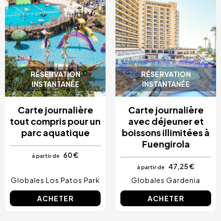
RÉSERVATION
RÉSERVATION
INSTANTANÉE
INSTANTANÉE
Carte journalière
Carte journalière
tout compris pour un
avec déjeuner et
parc aquatique
boissons illimitées à
Fuengirola
60 €
à partir de
47,25 €
à partir de
Globales Los Patos Park
Globales Gardenia
ACHETER
ACHETER