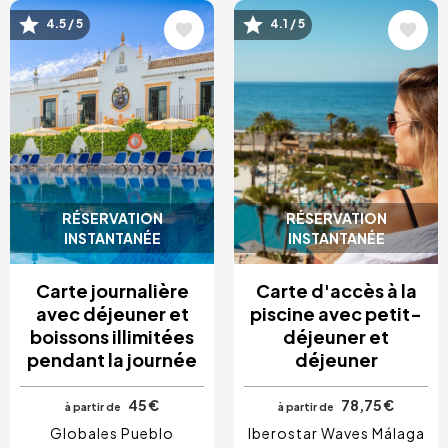
Image
Image
4.5 / 5
4.1 / 5
RÉSERVATION
RÉSERVATION
INSTANTANÉE
INSTANTANÉE
Carte journalière
Carte d'accès à la
avec déjeuner et
piscine avec petit-
boissons illimitées
déjeuner et
pendant la journée
déjeuner
45 €
78,75 €
à partir de
à partir de
Globales Pueblo
Iberostar Waves Málaga