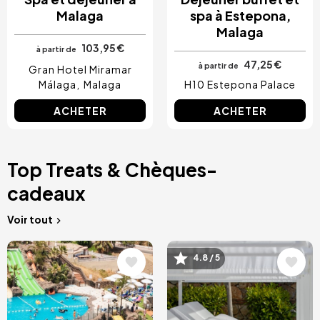
Malaga
spa à Estepona,
Malaga
103,95 €
à partir de
47,25 €
à partir de
Gran Hotel Miramar
Málaga
Malaga
H10 Estepona Palace
ACHETER
ACHETER
Top Treats & Chèques-
cadeaux
Voir tout
Image
Image
4.8 / 5