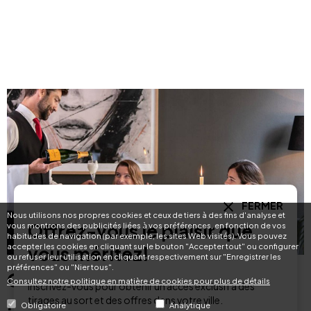
FERMER
Nous utilisons nos propres cookies et ceux de tiers à des fins d'analyse et
Offrez-vous le plaisir que
vous montrons des publicités liées à vos préférences, en fonction de vos
habitudes de navigation (par exemple, les sites Web visités). Vous pouvez
accepter les cookies en cliquant sur le bouton "Accepter tout" ou configurer
vous méritez!
ou refuser leur utilisation en cliquant respectivement sur "Enregistrer les
préférences" ou "Nier tous".
Offrez-vous le plaisir que vous
Consultez notre politique en matière de cookies pour plus de détails
Inscrivez-vous pour obtenir un accès exclusif à des
méritez!
tirages au sort et des offres dans votre ville.
Obligatoire
Analytique