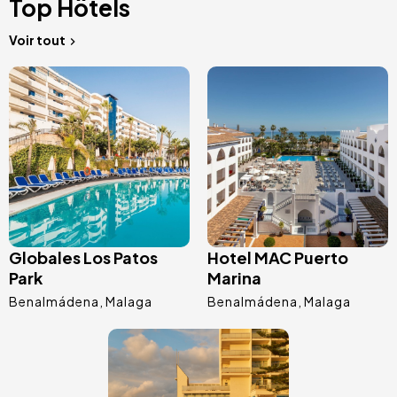
Top Hôtels
Voir tout
Image
Image
Globales Los Patos
Hotel MAC Puerto
Park
Marina
Benalmádena
Malaga
Benalmádena
Malaga
Image