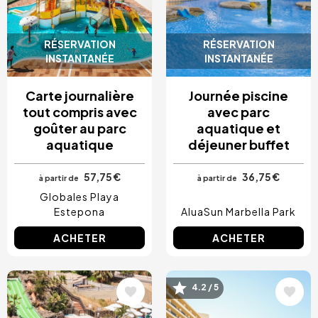
RÉSERVATION
RÉSERVATION
INSTANTANÉE
INSTANTANÉE
Carte journalière
Journée piscine
tout compris avec
avec parc
goûter au parc
aquatique et
aquatique
déjeuner buffet
57,75 €
36,75 €
à partir de
à partir de
Globales Playa
Estepona
AluaSun Marbella Park
ACHETER
ACHETER
Image
Image
4.2 / 5