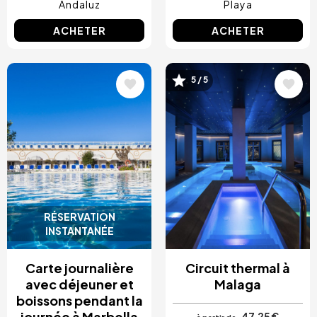
Andaluz
Playa
ACHETER
ACHETER
Image
Image
5 / 5
RÉSERVATION
INSTANTANÉE
Carte journalière
Circuit thermal à
avec déjeuner et
Malaga
boissons pendant la
journée à Marbella
47,25 €