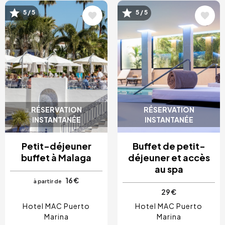
Image
Image
5 / 5
5 / 5
RÉSERVATION
RÉSERVATION
INSTANTANÉE
INSTANTANÉE
Petit-déjeuner
Buffet de petit-
buffet à Malaga
déjeuner et accès
au spa
16 €
à partir de
29 €
Hotel MAC Puerto
Hotel MAC Puerto
Marina
Marina