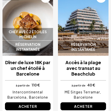
CHEF AVEC 2 ÉTOILES
MICHELÍN
RÉSERVATION
RÉSERVATION
INSTANTANÉE
INSTANTANÉE
Dîner de luxe 18K par
Accès à la plage
un chef étoilé à
avec transat au
Barcelone
Beachclub
110 €
40 €
à partir de
à partir de
Intercontinental
ME Sitges Terramar
Barcelona
Barcelone
Barcelone
ACHETER
ACHETER