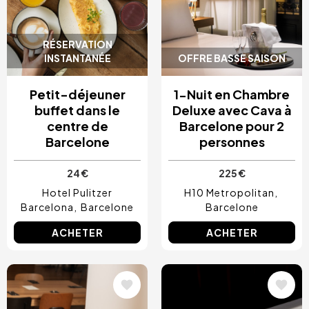
RÉSERVATION
INSTANTANÉE
OFFRE BASSE SAISON
Petit-déjeuner
1-Nuit en Chambre
buffet dans le
Deluxe avec Cava à
centre de
Barcelone pour 2
Barcelone
personnes
24 €
225 €
Hotel Pulitzer
H10 Metropolitan
Barcelona
Barcelone
Barcelone
ACHETER
ACHETER
Image
Image