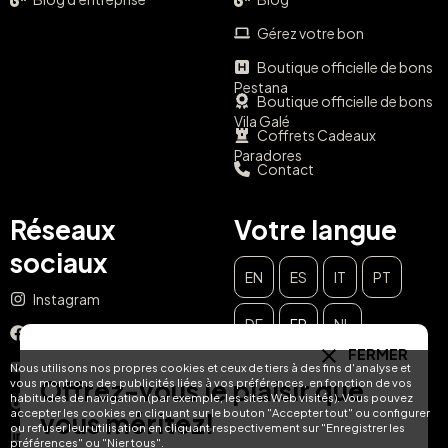
Gérez votre bon
Boutique officielle de bons
Pestana
Boutique officielle de bons
Vila Galé
Coffrets Cadeaux
Paradores
Contact
Réseaux
Votre langue
sociaux
EN
ES
IT
PT
Instagram
DE
FR
NL
Facebook
FERMER
YouTube
Nous utilisons nos propres cookies et ceux de tiers à des fins d'analyse et
Offrez-vous le plaisir que
vous montrons des publicités liées à vos préférences, en fonction de vos
habitudes de navigation (par exemple, les sites Web visités). Vous pouvez
TikTok
accepter les cookies en cliquant sur le bouton "Accepter tout" ou configurer
vous méritez!
ou refuser leur utilisation en cliquant respectivement sur "Enregistrer les
LinkedIn
préférences" ou "Nier tous".