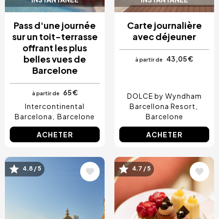
Pass d'une journée
Carte journalière
sur un toit-terrasse
avec déjeuner
offrant les plus
belles vues de
43,05 €
à partir de
Barcelone
65 €
à partir de
DOLCE by Wyndham
Intercontinental
Barcellona Resort
Barcelona
Barcelone
Barcelone
ACHETER
ACHETER
Image
Image
4.8 / 5
4.7 / 5