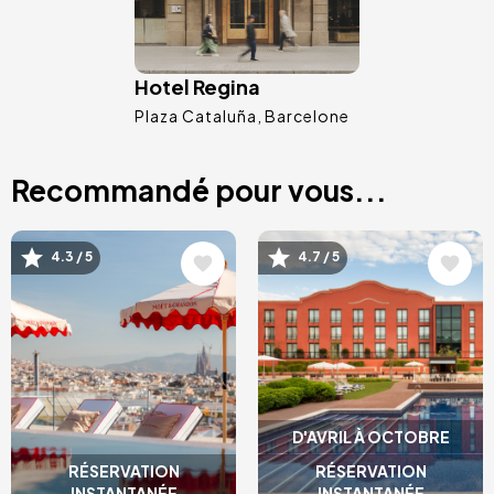
Hotel Regina
Plaza Cataluña
Barcelone
Recommandé pour vous...
Image
Image
4.3 / 5
4.7 / 5
D'AVRIL À OCTOBRE
RÉSERVATION
RÉSERVATION
INSTANTANÉE
INSTANTANÉE