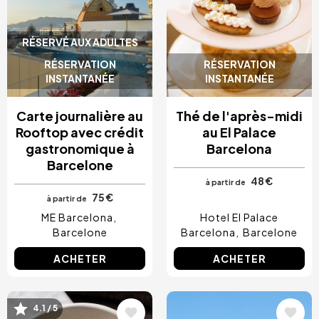
RÉSERVÉ AUX ADULTES
RÉSERVATION
RÉSERVATION
INSTANTANÉE
INSTANTANÉE
Carte journalière au
Thé de l'après-midi
Rooftop avec crédit
au El Palace
gastronomique à
Barcelona
Barcelone
48 €
à partir de
75 €
à partir de
ME Barcelona
Hotel El Palace
Barcelone
Barcelona
Barcelone
ACHETER
ACHETER
Image
Image
4.1 / 5