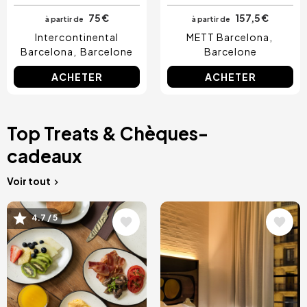
75 €
157,5 €
à partir de
à partir de
Intercontinental
METT Barcelona
Barcelona
Barcelone
Barcelone
ACHETER
ACHETER
Top Treats & Chèques-
cadeaux
Voir tout
Image
Image
4.7 / 5