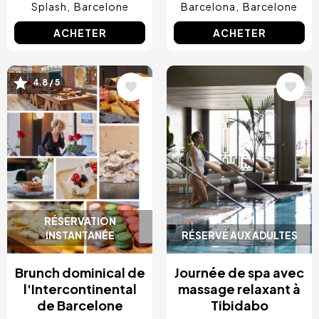
Splash
Barcelone
Barcelona
Barcelone
ACHETER
ACHETER
Image
Image
4.8 / 5
RÉSERVATION
INSTANTANÉE
RÉSERVÉ AUX ADULTES
Brunch dominical de
Journée de spa avec
l'Intercontinental
massage relaxant à
de Barcelone
Tibidabo