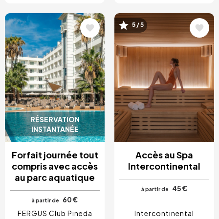
Image
Image
5 / 5
RÉSERVATION
INSTANTANÉE
Forfait journée tout
Accès au Spa
compris avec accès
Intercontinental
au parc aquatique
45 €
à partir de
60 €
à partir de
FERGUS Club Pineda
Intercontinental