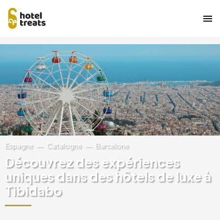
Aller
Image
au
contenu
principal
Espagne
Catalogne
Barcelone
Découvrez des expériences
uniques dans des hôtels de luxe à
Tibidabo