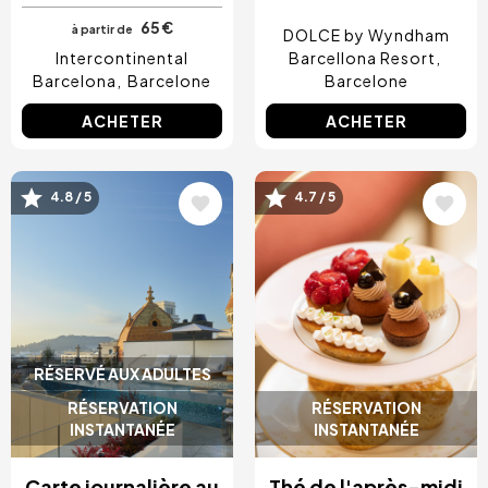
65 €
à partir de
DOLCE by Wyndham
Intercontinental
Barcellona Resort
Barcelona
Barcelone
Barcelone
ACHETER
ACHETER
Image
Image
4.8 / 5
4.7 / 5
RÉSERVÉ AUX ADULTES
RÉSERVATION
RÉSERVATION
INSTANTANÉE
INSTANTANÉE
Carte journalière au
Thé de l'après-midi