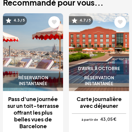
Recommandé pour vous...
Image
Image
4.3 / 5
4.7 / 5
D'AVRIL À OCTOBRE
RÉSERVATION
RÉSERVATION
INSTANTANÉE
INSTANTANÉE
Pass d'une journée
Carte journalière
sur un toit-terrasse
avec déjeuner
offrant les plus
belles vues de
43,05 €
à partir de
Barcelone