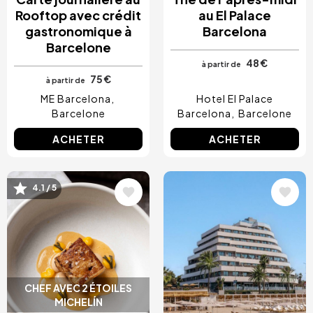
Rooftop avec crédit
au El Palace
gastronomique à
Barcelona
Barcelone
48 €
à partir de
75 €
à partir de
ME Barcelona
Hotel El Palace
Barcelone
Barcelona
Barcelone
ACHETER
ACHETER
Image
Image
4.1 / 5
CHEF AVEC 2 ÉTOILES
MICHELÍN