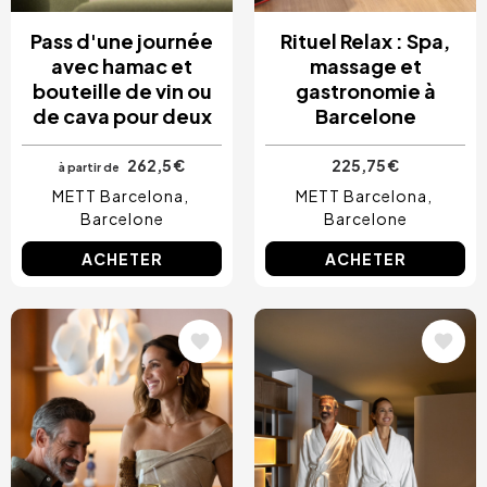
Pass d'une journée
Rituel Relax : Spa,
avec hamac et
massage et
bouteille de vin ou
gastronomie à
de cava pour deux
Barcelone
262,5 €
225,75 €
à partir de
METT Barcelona
METT Barcelona
Barcelone
Barcelone
ACHETER
ACHETER
Image
Image