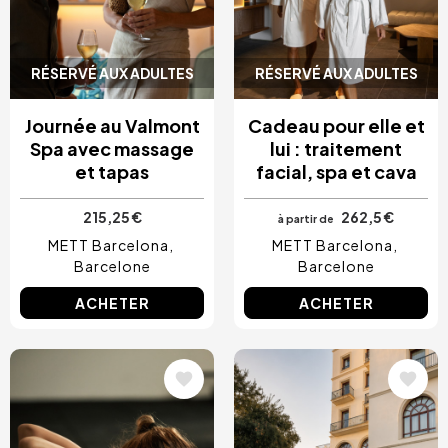
RÉSERVÉ AUX ADULTES
RÉSERVÉ AUX ADULTES
Journée au Valmont
Cadeau pour elle et
Spa avec massage
lui : traitement
et tapas
facial, spa et cava
215,25 €
262,5 €
à partir de
METT Barcelona
METT Barcelona
Barcelone
Barcelone
ACHETER
ACHETER
Image
Image