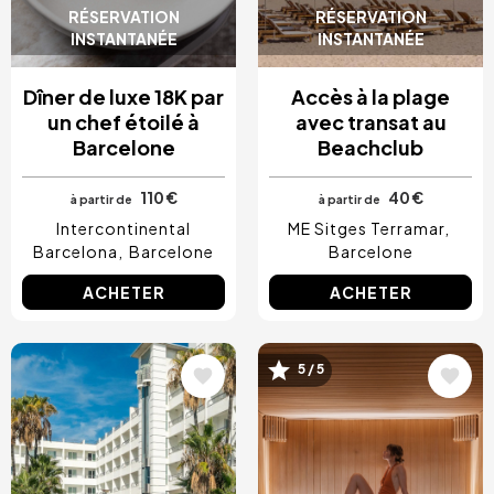
RÉSERVATION
RÉSERVATION
INSTANTANÉE
INSTANTANÉE
Dîner de luxe 18K par
Accès à la plage
un chef étoilé à
avec transat au
Barcelone
Beachclub
110 €
40 €
à partir de
à partir de
Intercontinental
ME Sitges Terramar
Barcelona
Barcelone
Barcelone
ACHETER
ACHETER
Image
Image
5 / 5