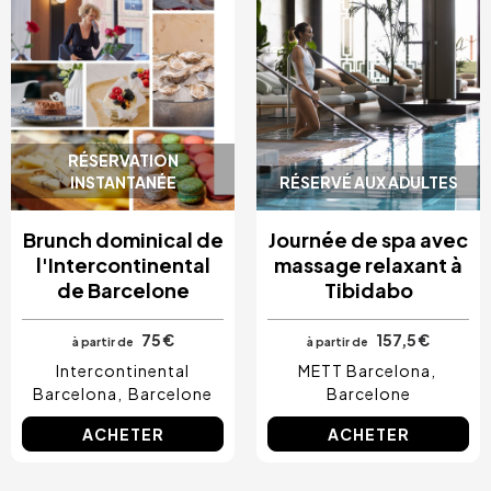
RÉSERVATION
INSTANTANÉE
RÉSERVÉ AUX ADULTES
Brunch dominical de
Journée de spa avec
l'Intercontinental
massage relaxant à
de Barcelone
Tibidabo
75 €
157,5 €
à partir de
à partir de
Intercontinental
METT Barcelona
Barcelona
Barcelone
Barcelone
ACHETER
ACHETER