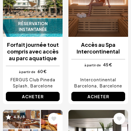
RÉSERVATION
INSTANTANÉE
Forfait journée tout
Accès au Spa
compris avec accès
Intercontinental
au parc aquatique
45 €
à partir de
60 €
à partir de
FERGUS Club Pineda
Intercontinental
Splash
Barcelone
Barcelona
Barcelone
ACHETER
ACHETER
Image
Image
4.8 / 5