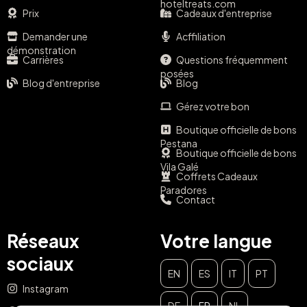
hoteltreats.com
Prix
Cadeaux d'entreprise
Demander une
Acffiliation
démonstration
Carrières
Questions fréquemment
posées
Blog d'entreprise
Blog
Gérez votre bon
Boutique officielle de bons
Pestana
Boutique officielle de bons
Vila Galé
Coffrets Cadeaux
Paradores
Contact
Réseaux
Votre langue
sociaux
EN
ES
IT
PT
Instagram
DE
FR
NL