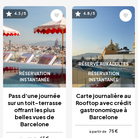
Image
Image
4.3 / 5
4.8 / 5
RÉSERVÉ AUX ADULTES
RÉSERVATION
RÉSERVATION
INSTANTANÉE
INSTANTANÉE
Pass d'une journée
Carte journalière au
sur un toit-terrasse
Rooftop avec crédit
offrant les plus
gastronomique à
belles vues de
Barcelone
Barcelone
75 €
à partir de
65 €