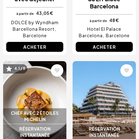
Barcelona
43,05 €
à partir de
48 €
à partir de
DOLCE by Wyndham
Barcellona Resort
Hotel El Palace
Barcelone
Barcelona
Barcelone
ACHETER
ACHETER
Image
Image
4.1 / 5
CHEF AVEC 2 ÉTOILES
MICHELÍN
RÉSERVATION
RÉSERVATION
INSTANTANÉE
INSTANTANÉE