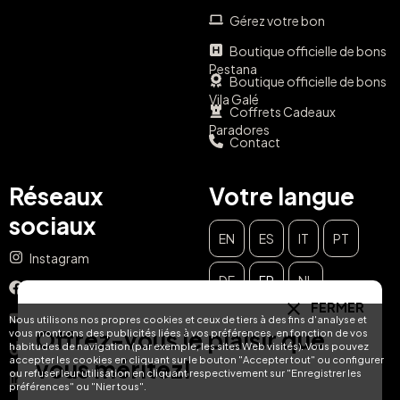
Gérez votre bon
Boutique officielle de bons
Pestana
Boutique officielle de bons
Vila Galé
Coffrets Cadeaux
Paradores
Contact
Réseaux
Votre langue
sociaux
EN
ES
IT
PT
Instagram
DE
FR
NL
Facebook
FERMER
YouTube
Nous utilisons nos propres cookies et ceux de tiers à des fins d'analyse et
Offrez-vous le plaisir que
vous montrons des publicités liées à vos préférences, en fonction de vos
habitudes de navigation (par exemple, les sites Web visités). Vous pouvez
TikTok
accepter les cookies en cliquant sur le bouton "Accepter tout" ou configurer
vous méritez!
ou refuser leur utilisation en cliquant respectivement sur "Enregistrer les
LinkedIn
préférences" ou "Nier tous".