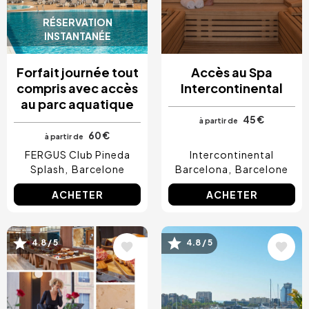
RÉSERVATION
INSTANTANÉE
Forfait journée tout
Accès au Spa
compris avec accès
Intercontinental
au parc aquatique
45 €
à partir de
60 €
à partir de
FERGUS Club Pineda
Intercontinental
Splash
Barcelone
Barcelona
Barcelone
ACHETER
ACHETER
Image
Image
4.8 / 5
4.8 / 5