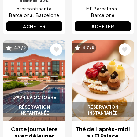
à partir de
Intercontinental
ME Barcelona
Barcelona
Barcelone
Barcelone
ACHETER
ACHETER
Image
Image
4.7 / 5
4.7 / 5
D'AVRIL À OCTOBRE
RÉSERVATION
RÉSERVATION
INSTANTANÉE
INSTANTANÉE
Carte journalière
Thé de l'après-midi
avec déjeuner
au El Palace