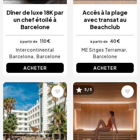
Dîner de luxe 18K par
Accès à la plage
un chef étoilé à
avec transat au
Barcelone
Beachclub
110 €
40 €
à partir de
à partir de
Intercontinental
ME Sitges Terramar
Barcelona
Barcelone
Barcelone
ACHETER
ACHETER
Image
Image
5 / 5