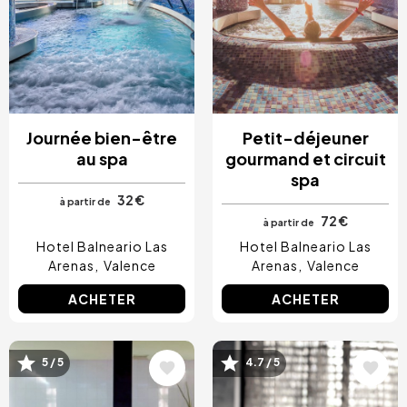
Journée bien-être
Petit-déjeuner
au spa
gourmand et circuit
spa
32 €
à partir de
72 €
à partir de
Hotel Balneario Las
Hotel Balneario Las
Arenas
Valence
Arenas
Valence
ACHETER
ACHETER
Image
Image
5 / 5
4.7 / 5