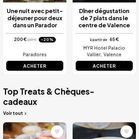
Une nuit avec petit-
Dîner dégustation
déjeuner pour deux
de 7 plats dans le
dans un Parador
centre de Valence
200 €
65 €
-20%
249 €
à partir de
MYR Hotel Palacio
Paradores
Vallier
Valence
ACHETER
ACHETER
Top Treats & Chèques-
cadeaux
Voir tout
Image
Image