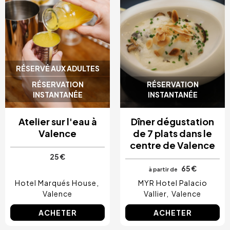
RÉSERVÉ AUX ADULTES
RÉSERVATION
RÉSERVATION
INSTANTANÉE
INSTANTANÉE
Atelier sur l'eau à
Dîner dégustation
Valence
de 7 plats dans le
centre de Valence
25 €
65 €
à partir de
Hotel Marqués House
MYR Hotel Palacio
Valence
Vallier
Valence
ACHETER
ACHETER