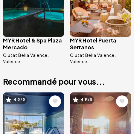
MYR Hotel & Spa Plaza
MYR Hotel Puerta
Mercado
Serranos
Ciutat Bella Valence
Ciutat Bella Valence
Valence
Valence
Recommandé pour vous...
Image
Image
4.5 / 5
4.9 / 5