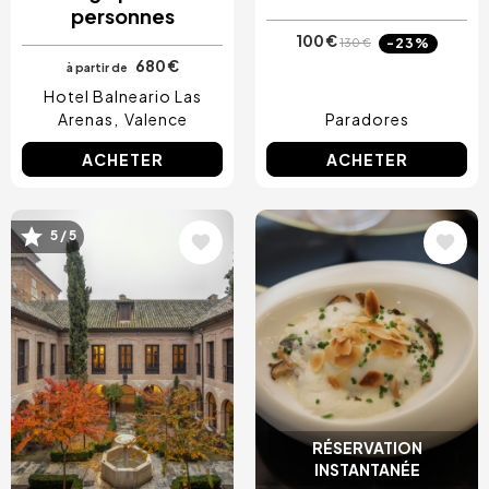
personnes
100 €
-23%
130 €
680 €
à partir de
Hotel Balneario Las
Arenas
Valence
Paradores
ACHETER
ACHETER
Image
Image
5 / 5
RÉSERVATION
INSTANTANÉE