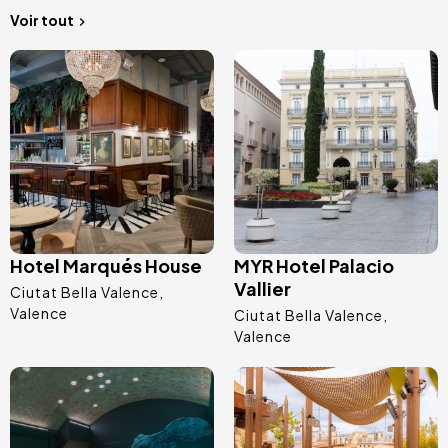
Voir tout
Image
Image
Hotel Marqués House
MYR Hotel Palacio
Vallier
Ciutat Bella Valence
Valence
Ciutat Bella Valence
Valence
Image
Image