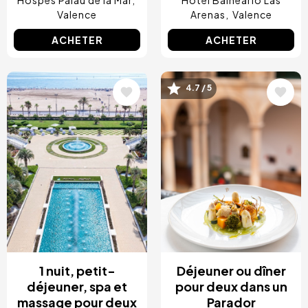
Valence
Arenas
Valence
ACHETER
ACHETER
Image
Image
4.7 / 5
1 nuit, petit-
Déjeuner ou dîner
déjeuner, spa et
pour deux dans un
massage pour deux
Parador