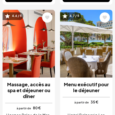
Image
Image
4.6 / 5
4.7 / 5
Massage, accès au
Menu exécutif pour
spa et déjeuner ou
le déjeuner
dîner
35 €
à partir de
80 €
à partir de
Hospes Palau de la Mar
Hotel Balneario Las