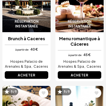
RÉSERVATION
RÉSERVATION
INSTANTANÉE
INSTANTANÉE
Brunch à Caceres
Menu romantique à
Cáceres
40 €
à partir de
45 €
à partir de
Hospes Palacio de
Hospes Palacio de
Arenales & Spa
Caceres
Arenales & Spa
Caceres
ACHETER
ACHETER
Image
Image
5 / 5
5 / 5