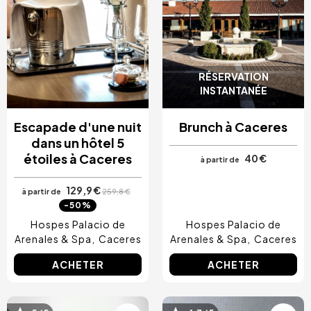
RÉSERVATION
INSTANTANÉE
Escapade d'une nuit
Brunch à Caceres
dans un hôtel 5
étoiles à Caceres
40 €
à partir de
129,9 €
à partir de
259,8 €
-50%
Hospes Palacio de
Hospes Palacio de
Arenales & Spa
Caceres
Arenales & Spa
Caceres
ACHETER
ACHETER