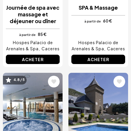
Journée de spa avec
SPA & Massage
massage et
déjeuner ou dîner
60 €
à partir de
85 €
à partir de
Hospes Palacio de
Hospes Palacio de
Arenales & Spa
Caceres
Arenales & Spa
Caceres
ACHETER
ACHETER
Image
Image
4.8 / 5