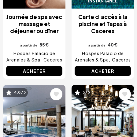
INSTANTANÉE
Journée de spa avec
Carte d'accès à la
massage et
piscine et Tapas à
déjeuner ou dîner
Caceres
85 €
40 €
à partir de
à partir de
Hospes Palacio de
Hospes Palacio de
Arenales & Spa
Caceres
Arenales & Spa
Caceres
ACHETER
ACHETER
Image
Image
4.8 / 5
5 / 5