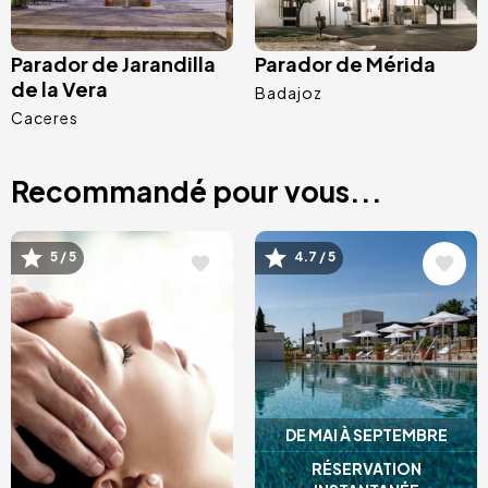
Parador de Jarandilla
Parador de Mérida
de la Vera
Badajoz
Caceres
Recommandé pour vous...
Image
Image
5 / 5
4.7 / 5
DE MAI À SEPTEMBRE
RÉSERVATION