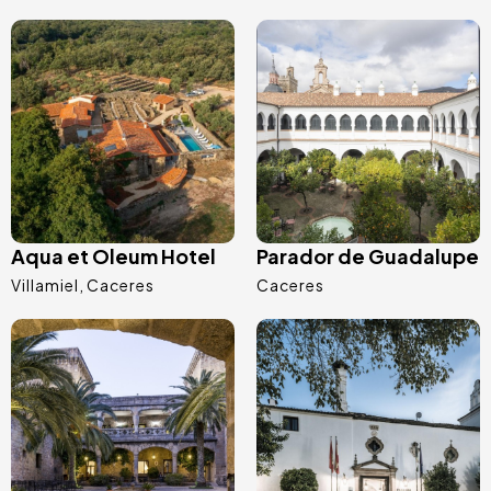
Image
Image
Aqua et Oleum Hotel
Parador de Guadalupe
Villamiel
Caceres
Caceres
Image
Image