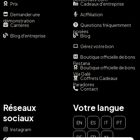
Prix
Cadeaux d'entreprise
Demander une
Acffiliation
démonstration
Carrières
Questions fréquemment
posées
Blog d'entreprise
Blog
Gérez votre bon
Boutique officielle de bons
Pestana
Boutique officielle de bons
Vila Galé
Coffrets Cadeaux
Paradores
Contact
Réseaux
Votre langue
sociaux
EN
ES
IT
PT
Instagram
DE
FR
NL
Facebook