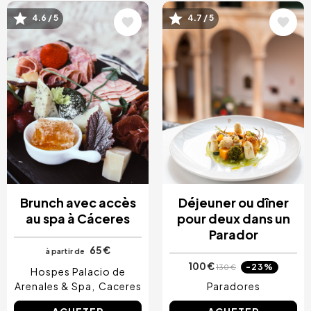
Image
Image
4.6 / 5
4.7 / 5
Brunch avec accès
Déjeuner ou dîner
au spa à Cáceres
pour deux dans un
Parador
65 €
à partir de
100 €
-23%
130 €
Hospes Palacio de
Arenales & Spa
Caceres
Paradores