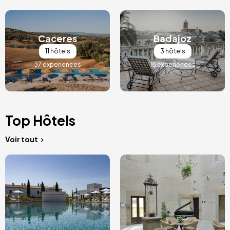
Image
Image
Caceres
Badajoz
11 hôtels
3 hôtels
37 experiences
16 experiences
Top Hôtels
Voir tout
Image
Image