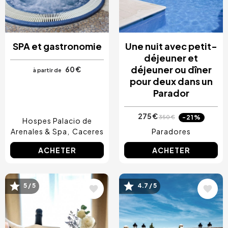
SPA et gastronomie
Une nuit avec petit-
déjeuner et
déjeuner ou dîner
60 €
à partir de
pour deux dans un
Parador
275 €
-21%
350 €
Hospes Palacio de
Arenales & Spa
Caceres
Paradores
ACHETER
ACHETER
Image
Image
5 / 5
4.7 / 5