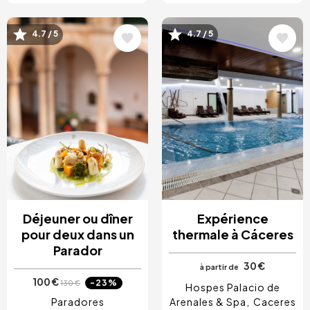
Image
Image
4.7 / 5
4.7 / 5
Déjeuner ou dîner
Expérience
pour deux dans un
thermale à Cáceres
Parador
30 €
à partir de
100 €
-23%
130 €
Hospes Palacio de
Paradores
Arenales & Spa
Caceres