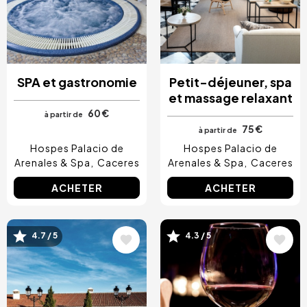
SPA et gastronomie
Petit-déjeuner, spa
et massage relaxant
60 €
à partir de
75 €
à partir de
Hospes Palacio de
Hospes Palacio de
Arenales & Spa
Caceres
Arenales & Spa
Caceres
ACHETER
ACHETER
Image
Image
4.7 / 5
4.3 / 5