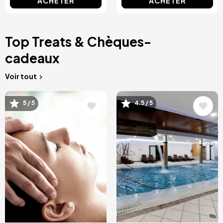
ACHETER
ACHETER
Top Treats & Chèques-
cadeaux
Voir tout
Image
Image
5 / 5
4.5 / 5