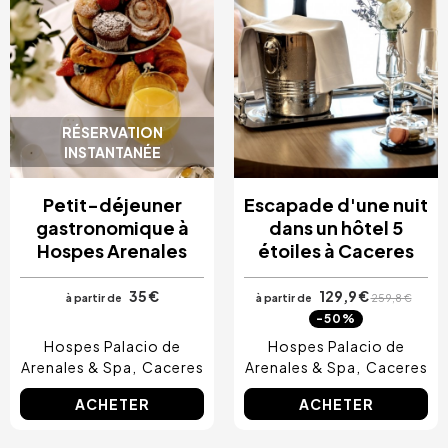
RÉSERVATION
INSTANTANÉE
Petit-déjeuner
Escapade d'une nuit
gastronomique à
dans un hôtel 5
Hospes Arenales
étoiles à Caceres
35 €
129,9 €
à partir de
à partir de
259,8 €
-50%
Hospes Palacio de
Hospes Palacio de
Arenales & Spa
Caceres
Arenales & Spa
Caceres
ACHETER
ACHETER