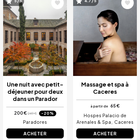
Image
Image
5 / 5
4.7 / 5
Une nuit avec petit-
Massage et spa à
déjeuner pour deux
Caceres
dans un Parador
65 €
à partir de
200 €
-20%
249 €
Hospes Palacio de
Paradores
Arenales & Spa
Caceres
ACHETER
ACHETER