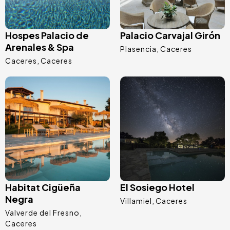
Hospes Palacio de
Palacio Carvajal Girón
Arenales & Spa
Plasencia
Caceres
Caceres
Caceres
Image
Image
Habitat Cigüeña
El Sosiego Hotel
Negra
Villamiel
Caceres
Valverde del Fresno
Caceres