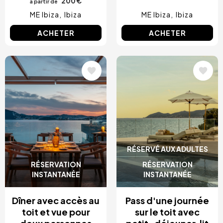
200 €
à partir de
ME Ibiza
Ibiza
ME Ibiza
Ibiza
ACHETER
ACHETER
Image
Image
RÉSERVÉ AUX ADULTES
RÉSERVATION
RÉSERVATION
INSTANTANÉE
INSTANTANÉE
Dîner avec accès au
Pass d'une journée
toit et vue pour
sur le toit avec