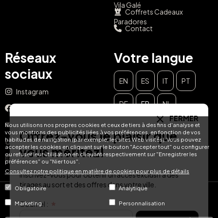
Vila Galé
Coffrets Cadeaux
Paradores
Contact
Réseaux
Votre langue
sociaux
EN
ES
IT
PT
Instagram
DE
FR
NL
Facebook
FERMER
YouTube
Nous utilisons nos propres cookies et ceux de tiers à des fins d'analyse et
Offrez-vous le plaisir que
vous montrons des publicités liées à vos préférences, en fonction de vos
habitudes de navigation (par exemple, les sites Web visités). Vous pouvez
TikTok
accepter les cookies en cliquant sur le bouton "Accepter tout" ou configurer
vous méritez!
ou refuser leur utilisation en cliquant respectivement sur "Enregistrer les
LinkedIn
préférences" ou "Nier tous".
Consultez notre politique en matière de cookies pour plus de détails
Inscrivez-vous pour obtenir un accès exclusif à des
tirages au sort et des offres dans votre ville.
Obligatoire
Analytique
© Hotel Treats 2026
Courriel :
Marketing
Personnalisation