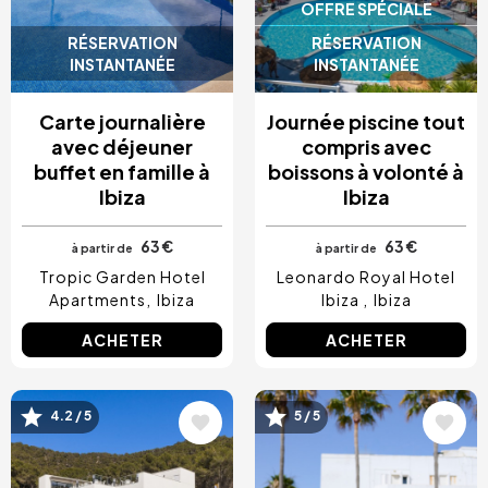
OFFRE SPÉCIALE
RÉSERVATION
RÉSERVATION
INSTANTANÉE
INSTANTANÉE
Carte journalière
Journée piscine tout
avec déjeuner
compris avec
buffet en famille à
boissons à volonté à
Ibiza
Ibiza
63 €
63 €
à partir de
à partir de
Tropic Garden Hotel
Leonardo Royal Hotel
Apartments
Ibiza
Ibiza
Ibiza
ACHETER
ACHETER
Image
Image
4.2 / 5
5 / 5