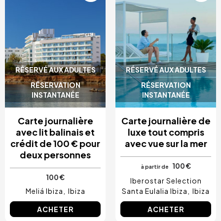
RÉSERVÉ AUX ADULTES
RÉSERVÉ AUX ADULTES
RÉSERVATION
RÉSERVATION
INSTANTANÉE
INSTANTANÉE
Carte journalière
Carte journalière de
avec lit balinais et
luxe tout compris
crédit de 100 € pour
avec vue sur la mer
deux personnes
100 €
à partir de
100 €
Iberostar Selection
Meliá Ibiza
Ibiza
Santa Eulalia Ibiza
Ibiza
ACHETER
ACHETER