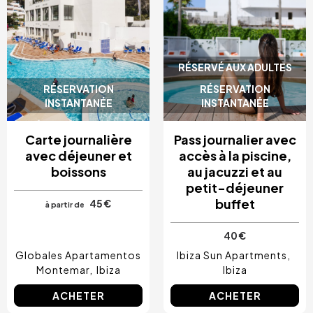
RÉSERVÉ AUX ADULTES
RÉSERVATION
RÉSERVATION
INSTANTANÉE
INSTANTANÉE
Carte journalière
Pass journalier avec
avec déjeuner et
accès à la piscine,
boissons
au jacuzzi et au
petit-déjeuner
buffet
45 €
à partir de
40 €
Globales Apartamentos
Ibiza Sun Apartments
Montemar
Ibiza
Ibiza
ACHETER
ACHETER