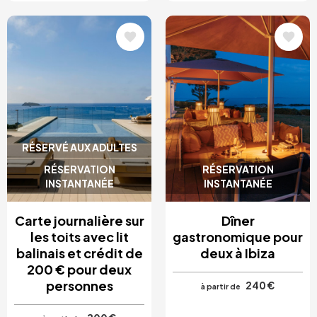
Image
Image
RÉSERVÉ AUX ADULTES
RÉSERVATION
RÉSERVATION
INSTANTANÉE
INSTANTANÉE
Carte journalière sur
Dîner
les toits avec lit
gastronomique pour
balinais et crédit de
deux à Ibiza
200 € pour deux
personnes
240 €
à partir de