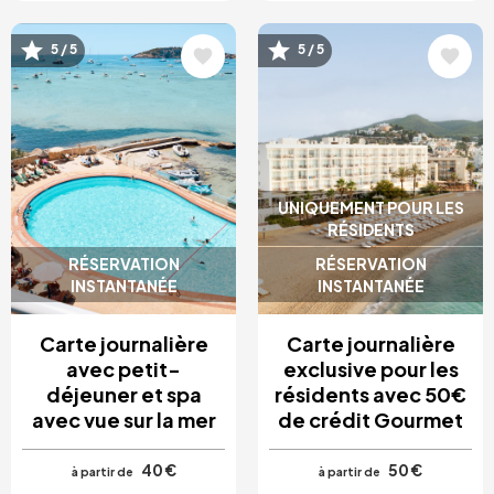
Image
Image
5 / 5
5 / 5
UNIQUEMENT POUR LES
RÉSIDENTS
RÉSERVATION
RÉSERVATION
INSTANTANÉE
INSTANTANÉE
Carte journalière
Carte journalière
avec petit-
exclusive pour les
déjeuner et spa
résidents avec 50€
avec vue sur la mer
de crédit Gourmet
40 €
50 €
à partir de
à partir de