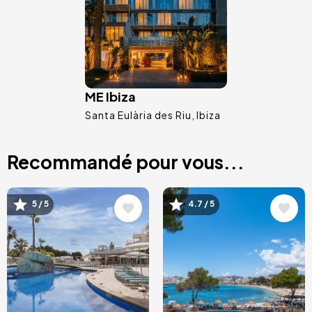
ME Ibiza
Santa Eulària des Riu
Ibiza
Recommandé pour vous...
Image
Image
5 / 5
4.7 / 5