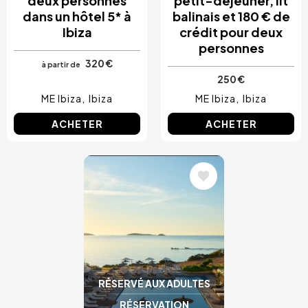
deux personnes
petit-déjeuner, lit
dans un hôtel 5* à
balinais et 180 € de
Ibiza
crédit pour deux
personnes
320 €
à partir de
250 €
ME Ibiza
Ibiza
ME Ibiza
Ibiza
ACHETER
ACHETER
Image
RÉSERVÉ AUX ADULTES
RÉSERVATION