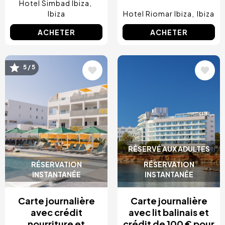
Hotel Simbad Ibiza
Ibiza
Hotel Riomar Ibiza
Ibiza
ACHETER
ACHETER
Image
Image
5 / 5
RÉSERVÉ AUX ADULTES
RÉSERVATION
RÉSERVATION
INSTANTANÉE
INSTANTANÉE
Carte journalière
Carte journalière
avec crédit
avec lit balinais et
nourriture et
crédit de 100 € pour