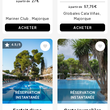
27 €
à partir de
57,75 €
à partir de
Globales Cala Viñas
Mariner Club
Majorque
Majorque
ACHETER
ACHETER
Image
Image
4.5 / 5
RÉSERVATION
RÉSERVATION
INSTANTANÉE
INSTANTANÉE