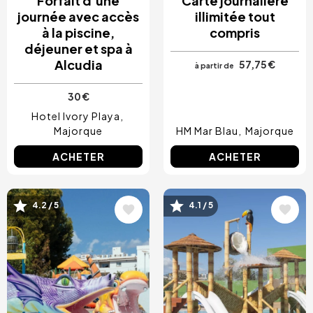
Forfait d'une
Carte journalière
journée avec accès
illimitée tout
à la piscine,
compris
déjeuner et spa à
Alcudia
57,75 €
à partir de
30 €
Hotel Ivory Playa
Majorque
HM Mar Blau
Majorque
ACHETER
ACHETER
Image
Image
4.2 / 5
4.1 / 5