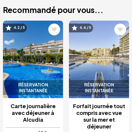
Recommandé pour vous...
Image
Image
4.2 / 5
4.4 / 5
RÉSERVATION
RÉSERVATION
INSTANTANÉE
INSTANTANÉE
Carte journalière
Forfait journée tout
avec déjeuner à
compris avec vue
Alcudia
sur la mer et
déjeuner