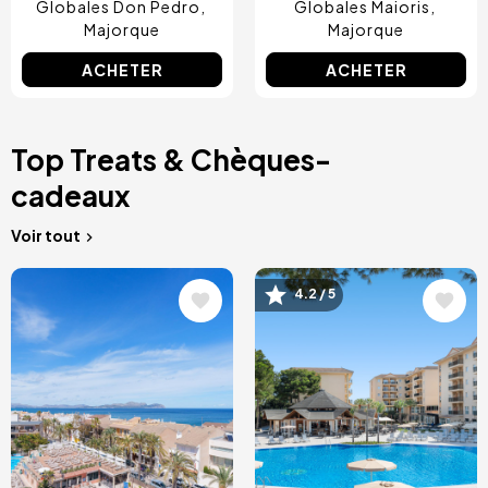
Globales Don Pedro
Globales Maioris
Majorque
Majorque
ACHETER
ACHETER
Top Treats & Chèques-
cadeaux
Voir tout
Image
Image
4.2 / 5