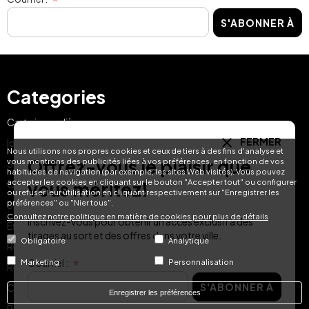
S'ABONNER À
Categories
Carte journalière
FERMER
Idées de cadeaux
Nous utilisons nos propres cookies et ceux de tiers à des fins d'analyse et
Offrez-vous le plaisir que
vous montrons des publicités liées à vos préférences, en fonction de vos
Spa et restauration
habitudes de navigation (par exemple, les sites Web visités). Vous pouvez
accepter les cookies en cliquant sur le bouton "Accepter tout" ou configurer
vous méritez!
Offres d'escapade
ou refuser leur utilisation en cliquant respectivement sur "Enregistrer les
préférences" ou "Nier tous".
Spa et bien-être
Consultez notre politique en matière de cookies pour plus de détails
Inscrivez-vous pour obtenir un accès exclusif à des
Escapades romantiques
tirages au sort et des offres dans votre ville.
Obligatoire
Analytique
Restauration
Courriel :
Marketing
Personnalisation
Réservation instantanée
S'ABONNER À
Carte-cadeau Hotel Treats
Enregistrer les préférences
Pour les familles