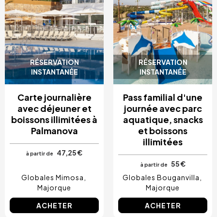
RÉSERVATION
RÉSERVATION
INSTANTANÉE
INSTANTANÉE
Carte journalière
Pass familial d'une
avec déjeuner et
journée avec parc
boissons illimitées à
aquatique, snacks
Palmanova
et boissons
illimitées
47,25 €
à partir de
55 €
à partir de
Globales Mimosa
Globales Bouganvilla
Majorque
Majorque
ACHETER
ACHETER