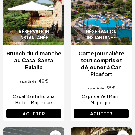
RÉSERVATION
RÉSERVATION
INSTANTANÉE
INSTANTANÉE
Brunch du dimanche
Carte journalière
au Casal Santa
tout compris et
Eulalia
déjeuner à Can
Picafort
40 €
à partir de
55 €
à partir de
Casal Santa Eulalia
Caprice Vell Marí
Hotel
Majorque
Majorque
ACHETER
ACHETER