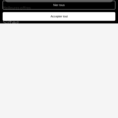
Nier tous
Meilleures offres
Accepter tout
Sites
Majorque, Espagne
Barcelone, Espagne
Madrid, Espagne
Malaga, Espagne
Costa del Sol, Espagne
Tenerife, Espagne
Cadix, Espagne
Ibiza, Espagne
Séville, Espagne
Pontevedra, Espagne