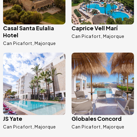
Casal Santa Eulalia
Caprice Vell Marí
Hotel
Can Picafort
Majorque
Can Picafort
Majorque
Image
Image
JS Yate
Globales Concord
Can Picafort
Majorque
Can Picafort
Majorque