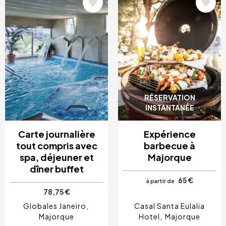
Image
Image
RÉSERVATION
INSTANTANÉE
Carte journalière
Expérience
tout compris avec
barbecue à
spa, déjeuner et
Majorque
dîner buffet
65 €
à partir de
78,75 €
Globales Janeiro
Casal Santa Eulalia
Majorque
Hotel
Majorque