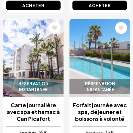
ACHETER
ACHETER
Image
Image
RÉSERVATION
RÉSERVATION
INSTANTANÉE
INSTANTANÉE
Carte journalière
Forfait journée avec
avec spa et hamac à
spa, déjeuner et
Can Picafort
boissons à volonté
35 €
75 €
à partir de
à partir de