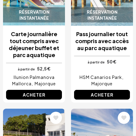
RÉSERVATION
RÉSERVATION
INSTANTANÉE
INSTANTANÉE
Carte journalière
Pass journalier tout
tout compris avec
compris avec accès
déjeuner buffet et
au parc aquatique
parc aquatique
50 €
à partir de
52,5 €
à partir de
Ilunion Palmanova
HSM Canarios Park
Mallorca
Majorque
Majorque
ACHETER
ACHETER
Image
Image