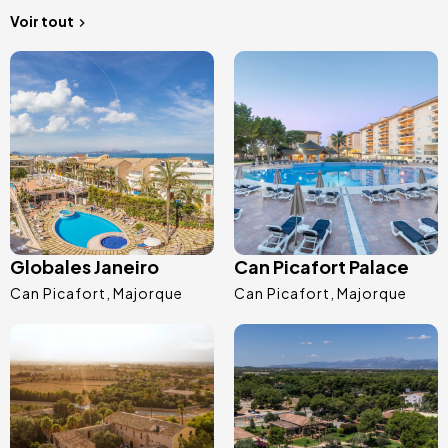
Voir tout
Image
Image
Globales Janeiro
Can Picafort Palace
Can Picafort
Majorque
Can Picafort
Majorque
Image
Image