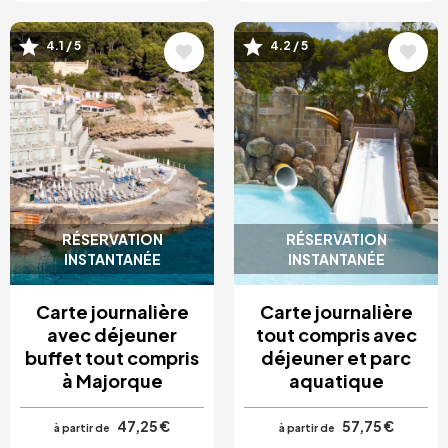
Image
Image
4.1 / 5
4.2 / 5
RÉSERVATION
RÉSERVATION
INSTANTANÉE
INSTANTANÉE
Carte journalière
Carte journalière
avec déjeuner
tout compris avec
buffet tout compris
déjeuner et parc
à Majorque
aquatique
47,25 €
57,75 €
à partir de
à partir de