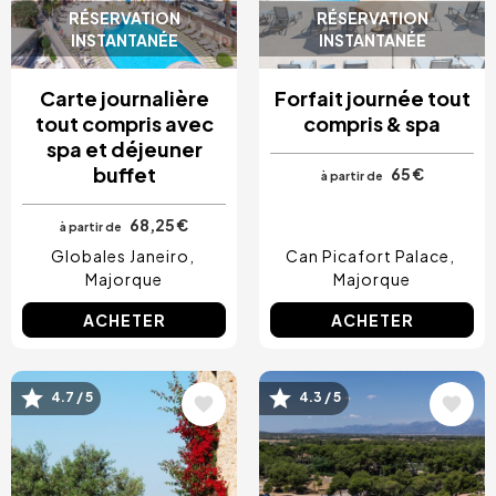
RÉSERVATION
RÉSERVATION
INSTANTANÉE
INSTANTANÉE
Carte journalière
Forfait journée tout
tout compris avec
compris & spa
spa et déjeuner
buffet
65 €
à partir de
68,25 €
à partir de
Globales Janeiro
Can Picafort Palace
Majorque
Majorque
ACHETER
ACHETER
Image
Image
4.7 / 5
4.3 / 5