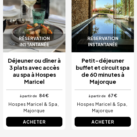
RÉSERVATION
RÉSERVATION
INSTANTANÉE
INSTANTANÉE
Déjeuner ou dîner à
Petit-déjeuner
3 plats avec accès
buffet et circuit spa
au spa à Hospes
de 60 minutes à
Maricel
Majorque
84 €
67 €
à partir de
à partir de
Hospes Maricel & Spa
Hospes Maricel & Spa
Majorque
Majorque
ACHETER
ACHETER