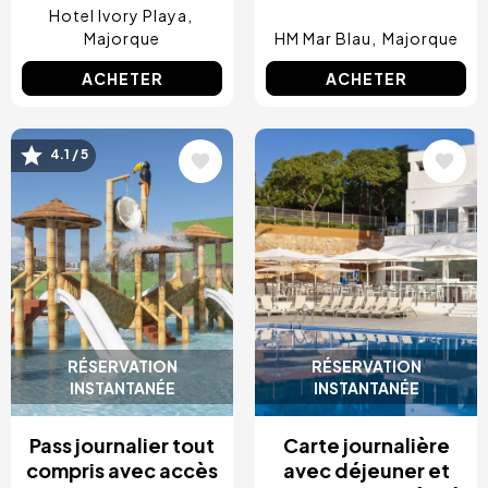
Hotel Ivory Playa
Majorque
HM Mar Blau
Majorque
ACHETER
ACHETER
Image
Image
4.1 / 5
RÉSERVATION
RÉSERVATION
INSTANTANÉE
INSTANTANÉE
Pass journalier tout
Carte journalière
compris avec accès
avec déjeuner et