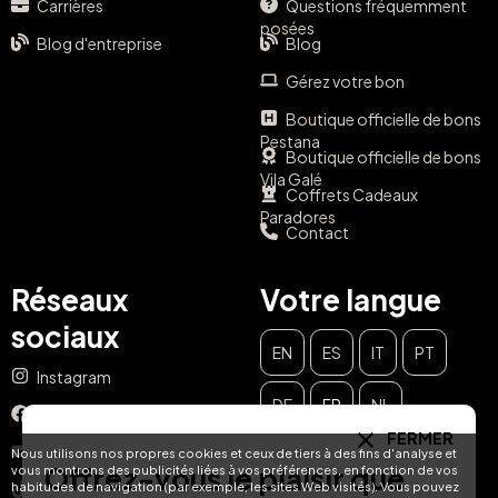
Carrières
Questions fréquemment
posées
Blog d'entreprise
Blog
Gérez votre bon
Boutique officielle de bons
Pestana
Boutique officielle de bons
Vila Galé
Coffrets Cadeaux
Paradores
Contact
Réseaux
Votre langue
sociaux
EN
ES
IT
PT
Instagram
DE
FR
NL
Facebook
FERMER
YouTube
Nous utilisons nos propres cookies et ceux de tiers à des fins d'analyse et
Offrez-vous le plaisir que
vous montrons des publicités liées à vos préférences, en fonction de vos
habitudes de navigation (par exemple, les sites Web visités). Vous pouvez
TikTok