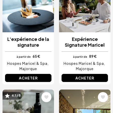
L'expérience de la
Expérience
signature
Signature Maricel
65 €
89 €
à partir de
à partir de
Hospes Maricel & Spa
Hospes Maricel & Spa
Majorque
Majorque
ACHETER
ACHETER
Image
Image
4.1 / 5