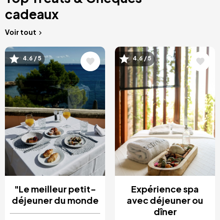
cadeaux
Voir tout
Image
Image
4.6 / 5
4.6 / 5
"Le meilleur petit-
Expérience spa
déjeuner du monde
avec déjeuner ou
dîner