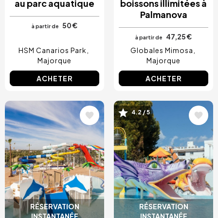
au parc aquatique
boissons illimitées à
Palmanova
50 €
à partir de
47,25 €
à partir de
HSM Canarios Park
Globales Mimosa
Majorque
Majorque
ACHETER
ACHETER
Image
Image
4.2 / 5
RÉSERVATION
RÉSERVATION
INSTANTANÉE
INSTANTANÉE