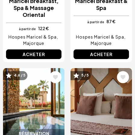
Maricel Breakfast,
Maricel Breakfast &
Spa & Massage
Spa
Oriental
87 €
à partir de
122 €
à partir de
Hospes Maricel & Spa
Hospes Maricel & Spa
Majorque
Majorque
ACHETER
ACHETER
Image
Image
4.6 / 5
5 / 5
RÉSERVATION