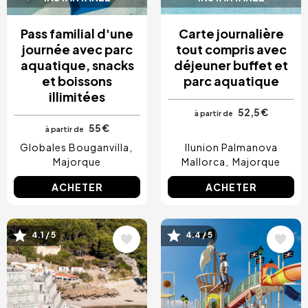
Pass familial d'une
Carte journalière
journée avec parc
tout compris avec
aquatique, snacks
déjeuner buffet et
et boissons
parc aquatique
illimitées
52,5 €
à partir de
55 €
à partir de
Globales Bouganvilla
Ilunion Palmanova
Majorque
Mallorca
Majorque
ACHETER
ACHETER
Image
Image
4.1 / 5
4.4 / 5