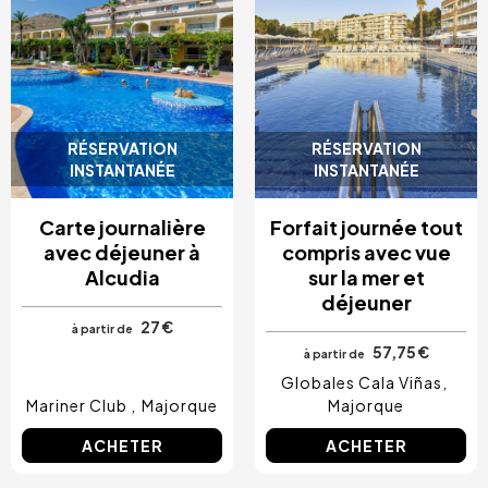
RÉSERVATION
RÉSERVATION
INSTANTANÉE
INSTANTANÉE
Carte journalière
Forfait journée tout
avec déjeuner à
compris avec vue
Alcudia
sur la mer et
déjeuner
27 €
à partir de
57,75 €
à partir de
Globales Cala Viñas
Mariner Club
Majorque
Majorque
ACHETER
ACHETER