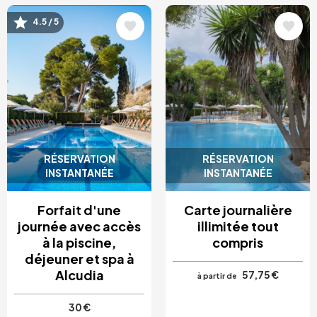
Image
Image
4.5 / 5
RÉSERVATION
RÉSERVATION
INSTANTANÉE
INSTANTANÉE
Forfait d'une
Carte journalière
journée avec accès
illimitée tout
à la piscine,
compris
déjeuner et spa à
Alcudia
57,75 €
à partir de
30 €