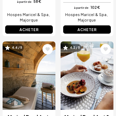
58 €
à partir de
102 €
à partir de
Hospes Maricel & Spa
Hospes Maricel & Spa
Majorque
Majorque
ACHETER
ACHETER
Image
Image
4.4 / 5
4.2 / 5