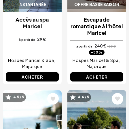
INSTANTANÉE
OFFRE BASSE SAISON
Accès au spa
Escapade
Maricel
romantique à l'hôtel
Maricel
29 €
à partir de
240 €
à partir de
480 €
-50%
Hospes Maricel & Spa
Hospes Maricel & Spa
Majorque
Majorque
ACHETER
ACHETER
Image
Image
4.5 / 5
4.4 / 5