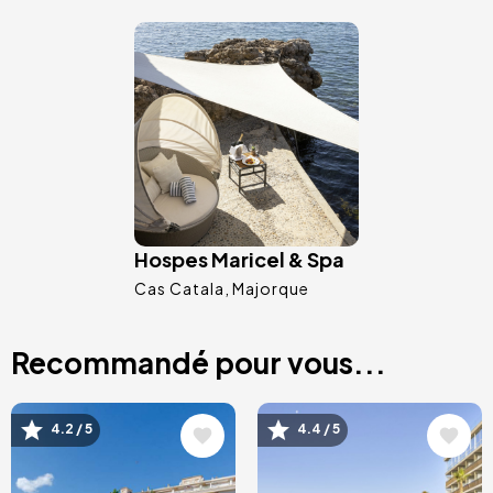
Image
Hospes Maricel & Spa
Cas Catala
Majorque
Recommandé pour vous...
Image
Image
4.2 / 5
4.4 / 5