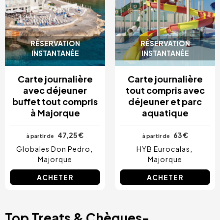
RÉSERVATION
RÉSERVATION
INSTANTANÉE
INSTANTANÉE
Carte journalière
Carte journalière
avec déjeuner
tout compris avec
buffet tout compris
déjeuner et parc
à Majorque
aquatique
47,25 €
63 €
à partir de
à partir de
Globales Don Pedro
HYB Eurocalas
Majorque
Majorque
ACHETER
ACHETER
Top Treats & Chèques-