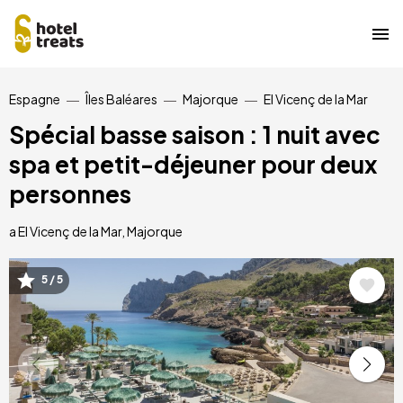
Aller
Espagne
Îles Baléares
Majorque
El Vicenç de la Mar
au
contenu
Spécial basse saison : 1 nuit avec
principal
spa et petit-déjeuner pour deux
personnes
a El Vicenç de la Mar, Majorque
5 / 5
Image