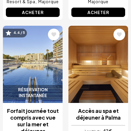
Resort & Spa
Majorque
Majorque
ACHETER
ACHETER
Image
Image
4.4 / 5
RÉSERVATION
INSTANTANÉE
Forfait journée tout
Accès au spa et
compris avec vue
déjeuner à Palma
sur la mer et
déjeuner
42 €