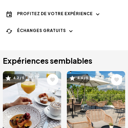
PROFITEZ DE VOTRE EXPÉRIENCE
ÉCHANGES GRATUITS
Expériences semblables
Image
Image
4.2 / 5
4.6 / 5