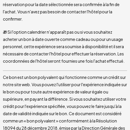
réservation pour la date sélectionnée sera confirmée à la fin de
l'achat. Vous n'avez pas besoin de contacter l'hôtel pour la
confirmer.
🎁 Si l'option calendrier n'apparaît pas ou si vous souhaitez
acheter un bon à date ouverte comme cadeau ou pour un usage
personnel, cette expérience sera soumise à disponibilité et il sera
nécessaire de contacter l'hôtel pour effectuer la réservation. Les
coordonnées de l'hôtel seront fournies une fois l'achat effectué.
Ce bon est un bon polyvalent qui fonctionne comme un crédit sur
notre site web. Vous pouvez l'utiliser pour l'expérience indiquée sur
le bon ou pour toute autre expérience de valeur égale ou
supérieure, en payant la différence. Si vous souhaitez utiliser votre
crédit pour l'expérience spécifiée, vous pouvez le faire jusqu'à la
date de validité indiquée sur le bon. Ce document est considéré
comme un « bon polyvalent » conformément à la Résolution
18094 du 28 décembre 2018, émise par la Direction Générale des