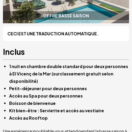
OFFRE BASSE SAISON
CECI EST UNE TRADUCTION AUTOMATIQUE.
Inclus
1 nuit en chambre double standard pour deux personnes
à El Vicenç de la Mar (surclassement gratuit selon
disponibilité)
Petit-déjeuner pour deux personnes
Accès au Spa pour deux personnes
Boisson de bienvenue
Kit bien-être : Serviette et accès au vestiaire
Accès au Rooftop
Une expérience inoubliable vous attend pendant la basse saison à