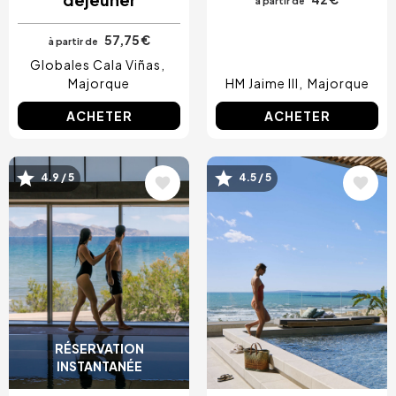
à partir de
57,75 €
à partir de
Globales Cala Viñas
Majorque
HM Jaime III
Majorque
ACHETER
ACHETER
Image
Image
4.9 / 5
4.5 / 5
RÉSERVATION
INSTANTANÉE