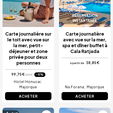
RÉSERVATION
INSTANTANÉE
Carte journalière sur
Carte journalière
le toit avec vue sur
avec vue sur la mer,
la mer, petit-
spa et dîner buffet à
déjeuner et zone
Cala Ratjada
privée pour deux
personnes
38,85 €
à partir de
99,75 €
-5%
105 €
Hotel Honucai
Majorque
Na Forana
Majorque
ACHETER
ACHETER