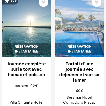
Image
Image
5 / 5
RÉSERVATION
RÉSERVATION
INSTANTANÉE
INSTANTANÉE
Journée complète
Forfait d'une
sur le toit avec
journée avec
hamac et boisson
déjeuner et vue sur
la mer
45 €
à partir de
60 €
Seramar Hotel
Villa Chiquita Hotel
Comodoro Playa