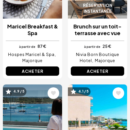
RÉSERVATION
INSTANTANÉE
Maricel Breakfast &
Brunch sur un toit-
Spa
terrasse avec vue
87 €
25 €
à partir de
à partir de
Hospes Maricel & Spa
Nivia Born Boutique
Majorque
Hotel
Majorque
ACHETER
ACHETER
Image
Image
4.9 / 5
4.1 / 5