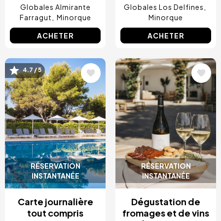
Globales Almirante
Globales Los Delfines
Farragut
Minorque
Minorque
ACHETER
ACHETER
Image
Image
4.7 / 5
RÉSERVATION
RÉSERVATION
INSTANTANÉE
INSTANTANÉE
Carte journalière
Dégustation de
tout compris
fromages et de vins