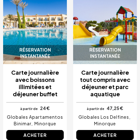
RÉSERVATION
RÉSERVATION
INSTANTANÉE
INSTANTANÉE
Carte journalière
Carte journalière
avec boissons
tout compris avec
illimitées et
déjeuner et parc
déjeuner buffet
aquatique
24 €
47,25 €
à partir de
à partir de
Globales Apartamentos
Globales Los Delfines
Binimar
Minorque
Minorque
ACHETER
ACHETER