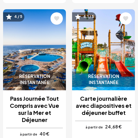
Image
Image
4 / 5
4.1 / 5
RÉSERVATION
RÉSERVATION
INSTANTANÉE
INSTANTANÉE
Pass Journée Tout
Carte journalière
Compris avec Vue
avec diapositives et
sur la Mer et
déjeuner buffet
Déjeuner
24,68 €
à partir de
40 €
à partir de