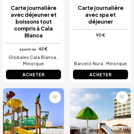
Carte journalière
Carte journalière
avec déjeuner et
avec spa et
boissons tout
déjeuner
compris à Cala
Blanca
90 €
45 €
à partir de
Globales Cala Blanca
Minorque
Barceló Nura
Minorque
ACHETER
ACHETER
Image
Image