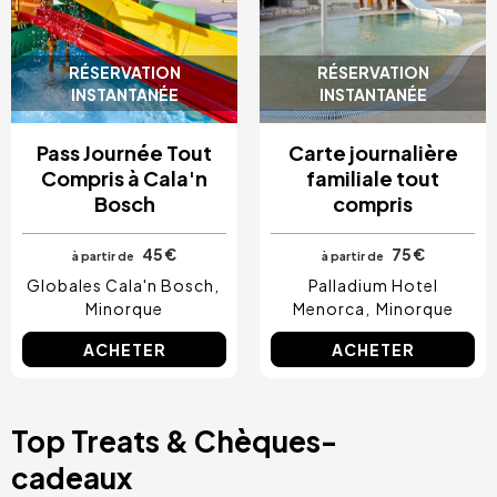
RÉSERVATION
RÉSERVATION
INSTANTANÉE
INSTANTANÉE
Pass Journée Tout
Carte journalière
Compris à Cala'n
familiale tout
Bosch
compris
45 €
75 €
à partir de
à partir de
Globales Cala'n Bosch
Palladium Hotel
Minorque
Menorca
Minorque
ACHETER
ACHETER
Top Treats & Chèques-
cadeaux