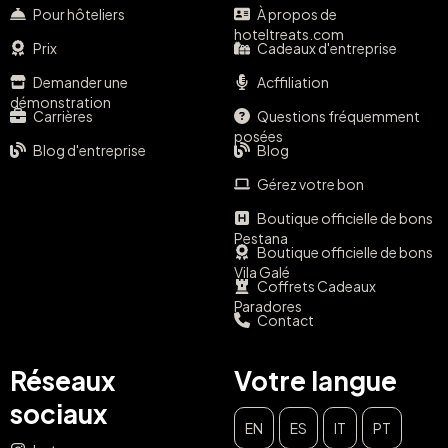
Pour hôteliers
À propos de
hoteltreats.com
Prix
Cadeaux d'entreprise
Demander une
Acffiliation
démonstration
Carrières
Questions fréquemment
posées
Blog d'entreprise
Blog
Gérez votre bon
Boutique officielle de bons
Pestana
Boutique officielle de bons
Vila Galé
Coffrets Cadeaux
Paradores
Contact
Réseaux
Votre langue
sociaux
EN
ES
IT
PT