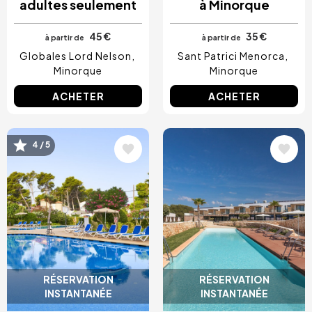
adultes seulement
à Minorque
45 €
35 €
à partir de
à partir de
Globales Lord Nelson
Sant Patrici Menorca
Minorque
Minorque
ACHETER
ACHETER
Image
Image
4 / 5
RÉSERVATION
RÉSERVATION
INSTANTANÉE
INSTANTANÉE