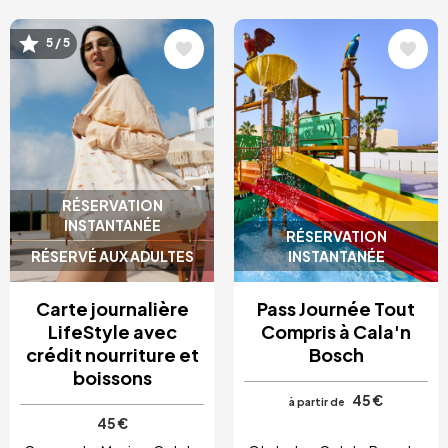
Image
Image
5 / 5
RÉSERVATION
INSTANTANÉE
RÉSERVATION
RÉSERVÉ AUX ADULTES
INSTANTANÉE
Carte journalière
Pass Journée Tout
LifeStyle avec
Compris à Cala'n
crédit nourriture et
Bosch
boissons
45 €
à partir de
45 €