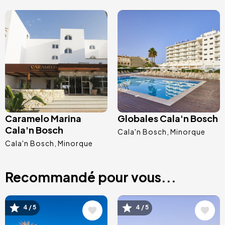
Image
Image
Caramelo Marina
Globales Cala'n Bosch
Cala'n Bosch
Cala'n Bosch
Minorque
Cala'n Bosch
Minorque
Recommandé pour vous...
Image
Image
4 / 5
4 / 5