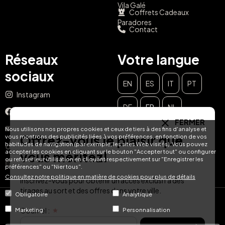
Vila Galé
Coffrets Cadeaux
Paradores
Contact
Réseaux
Votre langue
sociaux
EN
ES
IT
PT
Instagram
DE
FR
NL
Facebook
FERMER
YouTube
Nous utilisons nos propres cookies et ceux de tiers à des fins d'analyse et
Offrez-vous le plaisir que
vous montrons des publicités liées à vos préférences, en fonction de vos
habitudes de navigation (par exemple, les sites Web visités). Vous pouvez
TikTok
accepter les cookies en cliquant sur le bouton "Accepter tout" ou configurer
vous méritez!
ou refuser leur utilisation en cliquant respectivement sur "Enregistrer les
LinkedIn
préférences" ou "Nier tous".
Consultez notre politique en matière de cookies pour plus de détails
Inscrivez-vous pour obtenir un accès exclusif à des
tirages au sort et des offres dans votre ville.
Obligatoire
Analytique
© Hotel Treats 2026
Courriel :
Marketing
Personnalisation