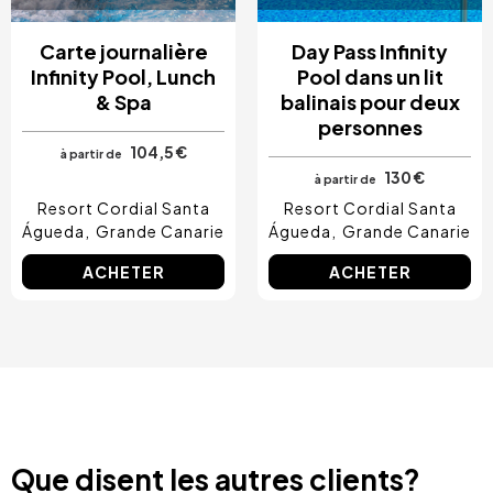
Carte journalière
Day Pass Infinity
Infinity Pool, Lunch
Pool dans un lit
& Spa
balinais pour deux
personnes
104,5 €
à partir de
130 €
à partir de
Resort Cordial Santa
Resort Cordial Santa
Águeda
Grande Canarie
Águeda
Grande Canarie
ACHETER
ACHETER
Que disent les autres clients?