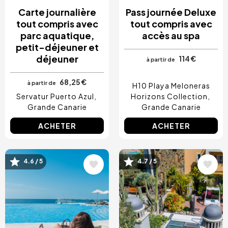
Carte journalière
Pass journée Deluxe
tout compris avec
tout compris avec
parc aquatique,
accès au spa
petit-déjeuner et
déjeuner
114 €
à partir de
68,25 €
à partir de
H10 Playa Meloneras
Servatur Puerto Azul
Horizons Collection
Grande Canarie
Grande Canarie
ACHETER
ACHETER
Image
Image
4.6 / 5
4.7 / 5