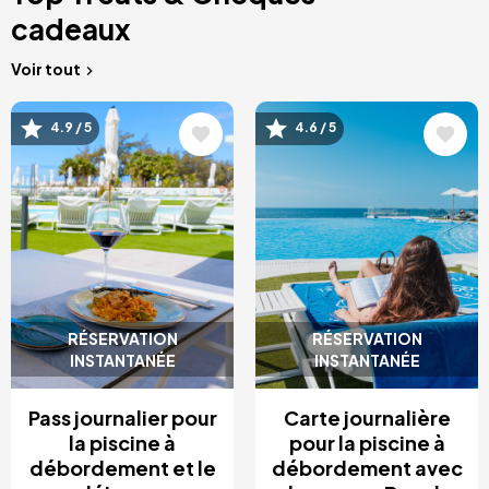
cadeaux
Voir tout
Image
Image
4.9 / 5
4.6 / 5
RÉSERVATION
RÉSERVATION
INSTANTANÉE
INSTANTANÉE
Pass journalier pour
Carte journalière
la piscine à
pour la piscine à
débordement et le
débordement avec