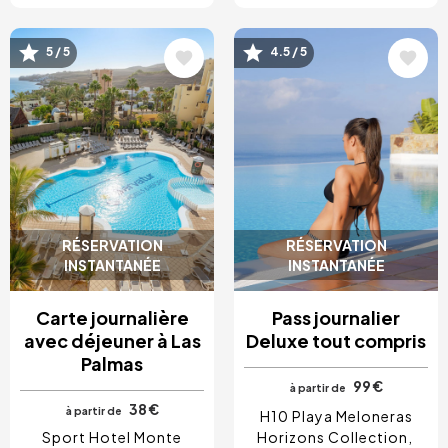
Image
Image
5 / 5
4.5 / 5
RÉSERVATION
RÉSERVATION
INSTANTANÉE
INSTANTANÉE
Carte journalière
Pass journalier
avec déjeuner à Las
Deluxe tout compris
Palmas
99 €
à partir de
38 €
à partir de
H10 Playa Meloneras
Sport Hotel Monte
Horizons Collection