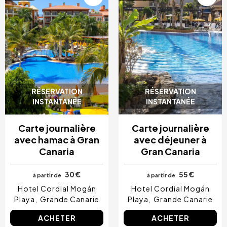
RÉSERVATION
RÉSERVATION
INSTANTANÉE
INSTANTANÉE
Carte journalière
Carte journalière
avec hamac à Gran
avec déjeuner à
Canaria
Gran Canaria
30 €
55 €
à partir de
à partir de
Hotel Cordial Mogán
Hotel Cordial Mogán
Playa
Grande Canarie
Playa
Grande Canarie
ACHETER
ACHETER