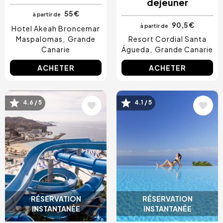
déjeuner
55 €
à partir de
90,5 €
à partir de
Hotel Akeah Broncemar
Maspalomas
Grande
Resort Cordial Santa
Canarie
Águeda
Grande Canarie
ACHETER
ACHETER
Image
Image
4.6 / 5
4.1 / 5
RÉSERVATION
RÉSERVATION
INSTANTANÉE
INSTANTANÉE