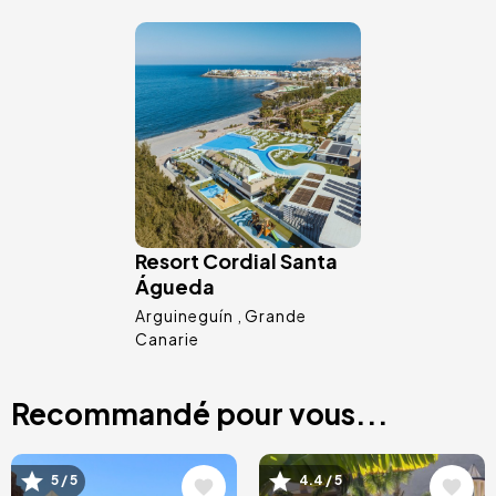
Image
Resort Cordial Santa
Águeda
Arguineguín
Grande
Canarie
Recommandé pour vous...
Image
Image
5 / 5
4.4 / 5