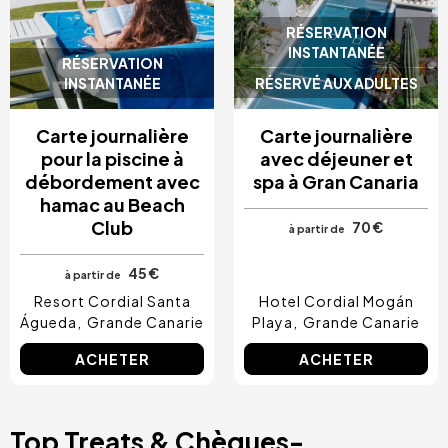
RÉSERVATION
INSTANTANÉE
RÉSERVATION
INSTANTANÉE
RÉSERVÉ AUX ADULTES
Carte journalière
Carte journalière
pour la piscine à
avec déjeuner et
débordement avec
spa à Gran Canaria
hamac au Beach
Club
70 €
à partir de
45 €
à partir de
Resort Cordial Santa
Hotel Cordial Mogán
Águeda
Grande Canarie
Playa
Grande Canarie
ACHETER
ACHETER
Top Treats & Chèques-