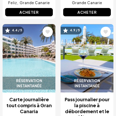
Feliz
Grande Canarie
Grande Canarie
ACHETER
ACHETER
Image
Image
4.4 / 5
4.9 / 5
RÉSERVATION
RÉSERVATION
INSTANTANÉE
INSTANTANÉE
Carte journalière
Pass journalier pour
tout compris à Gran
la piscine à
Canaria
débordement et le