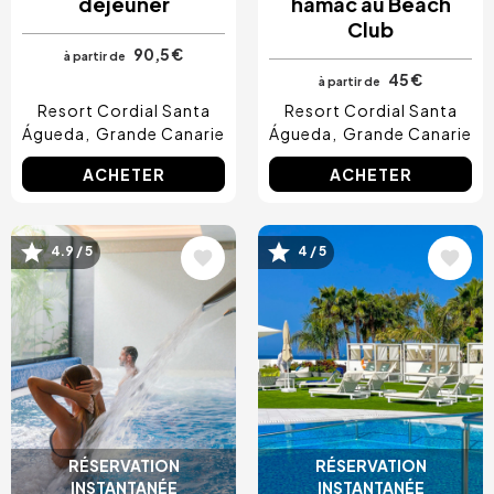
déjeuner
hamac au Beach
Club
90,5 €
à partir de
45 €
à partir de
Resort Cordial Santa
Resort Cordial Santa
Águeda
Grande Canarie
Águeda
Grande Canarie
ACHETER
ACHETER
Image
Image
4.9 / 5
4 / 5
RÉSERVATION
RÉSERVATION
INSTANTANÉE
INSTANTANÉE