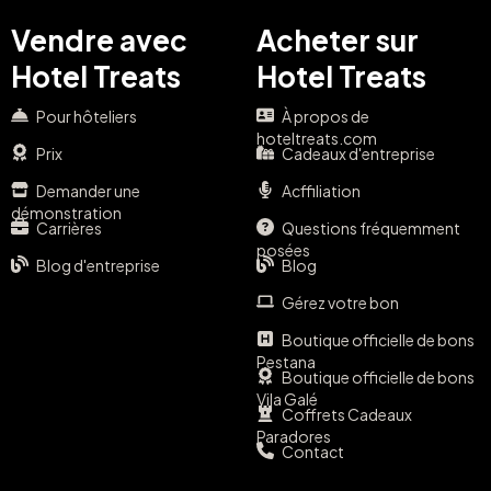
Vendre avec
Acheter sur
Hotel Treats
Hotel Treats
Pour hôteliers
À propos de
hoteltreats.com
Prix
Cadeaux d'entreprise
Demander une
Acffiliation
démonstration
Carrières
Questions fréquemment
posées
Blog d'entreprise
Blog
Gérez votre bon
Boutique officielle de bons
Pestana
Boutique officielle de bons
Vila Galé
Coffrets Cadeaux
Paradores
Contact