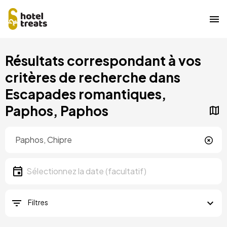
Aller
Résultats correspondant à vos
au
contenu
critères de recherche dans
principal
Escapades romantiques,
Paphos, Paphos
Localisation
Localisation
Date
Sélectionnez la date
Filtres