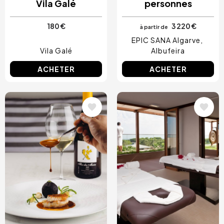
Vila Galé
personnes
180 €
3 220 €
à partir de
EPIC SANA Algarve
Vila Galé
Albufeira
ACHETER
ACHETER
Image
Image