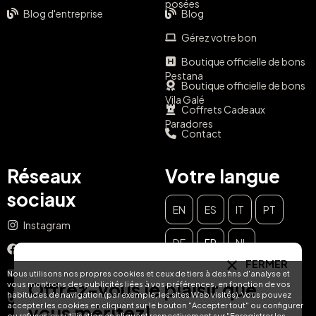
posées
Blog d'entreprise
Blog
Gérez votre bon
Boutique officielle de bons
Pestana
Boutique officielle de bons
Vila Galé
Coffrets Cadeaux
Paradores
Contact
Réseaux
Votre langue
sociaux
EN
ES
IT
PT
Instagram
DE
FR
NL
Facebook
FERMER
YouTube
Nous utilisons nos propres cookies et ceux de tiers à des fins d'analyse et
Offrez-vous le plaisir que
vous montrons des publicités liées à vos préférences, en fonction de vos
habitudes de navigation (par exemple, les sites Web visités). Vous pouvez
TikTok
accepter les cookies en cliquant sur le bouton "Accepter tout" ou configurer
vous méritez!
ou refuser leur utilisation en cliquant respectivement sur "Enregistrer les