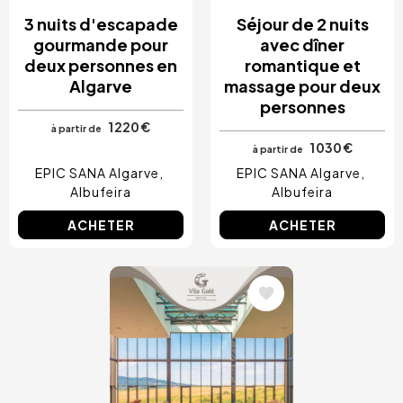
3 nuits d'escapade
Séjour de 2 nuits
gourmande pour
avec dîner
deux personnes en
romantique et
Algarve
massage pour deux
personnes
1 220 €
à partir de
1 030 €
à partir de
EPIC SANA Algarve
EPIC SANA Algarve
Albufeira
Albufeira
ACHETER
ACHETER
Image