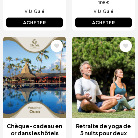
105 €
Vila Galé
Vila Galé
ACHETER
ACHETER
Image
Image
Chèque-cadeau en
Retraite de yoga de
or dans les hôtels
5 nuits pour deux