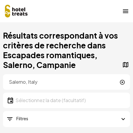
Aller
Résultats correspondant à vos
au
contenu
critères de recherche dans
principal
Escapades romantiques,
Salerno, Campanie
Localisation
Localisation
Date
Sélectionnez la date
Filtres