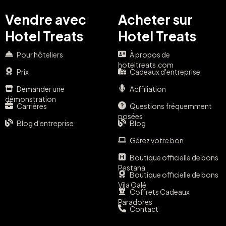
Vendre avec
Acheter sur
Hotel Treats
Hotel Treats
Pour hôteliers
À propos de
hoteltreats.com
Prix
Cadeaux d'entreprise
Demander une
Acffiliation
démonstration
Carrières
Questions fréquemment
posées
Blog d'entreprise
Blog
Gérez votre bon
Boutique officielle de bons
Pestana
Boutique officielle de bons
Vila Galé
Coffrets Cadeaux
Paradores
Contact