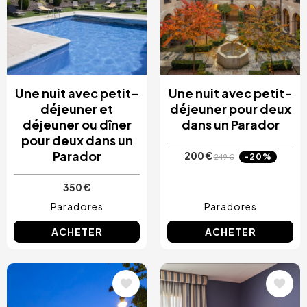
Une nuit avec petit-
Une nuit avec petit-
déjeuner et
déjeuner pour deux
déjeuner ou dîner
dans un Parador
pour deux dans un
Parador
200 €
-20%
249 €
350 €
Paradores
Paradores
ACHETER
ACHETER
Image
Image