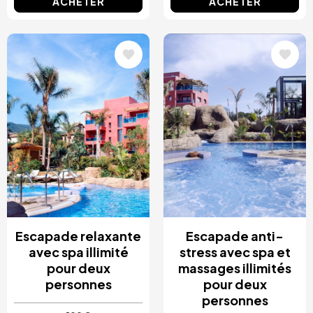
ACHETER
ACHETER
Image
Image
Escapade relaxante
Escapade anti-
avec spa illimité
stress avec spa et
pour deux
massages illimités
personnes
pour deux
personnes