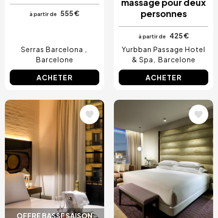
massage pour deux
personnes
555 €
à partir de
425 €
à partir de
Serras Barcelona
Yurbban Passage Hotel
Barcelone
& Spa
Barcelone
ACHETER
ACHETER
Image
Image
OFFRE BASSE SAISON