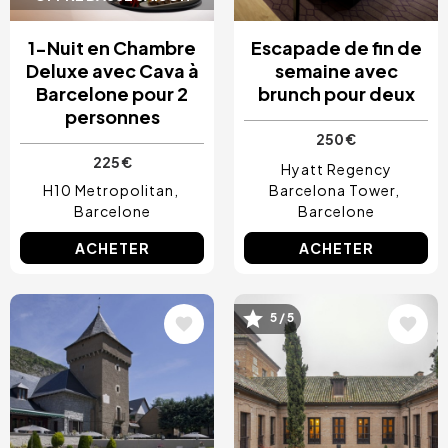
1-Nuit en Chambre
Escapade de fin de
Deluxe avec Cava à
semaine avec
Barcelone pour 2
brunch pour deux
personnes
250 €
225 €
Hyatt Regency
H10 Metropolitan
Barcelona Tower
Barcelone
Barcelone
ACHETER
ACHETER
5 / 5
Image
Image