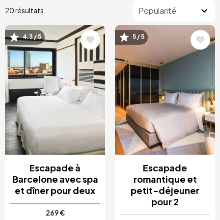
20 résultats
4.3 / 5
5 / 5
Image
Image
Escapade à
Escapade
Barcelone avec spa
romantique et
et dîner pour deux
petit-déjeuner
pour 2
269 €