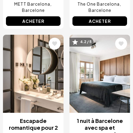
METT Barcelona
The One Barcelona
Barcelone
Barcelone
ACHETER
ACHETER
4.2 / 5
Image
Image
Escapade
1 nuit à Barcelone
romantique pour 2
avec spa et