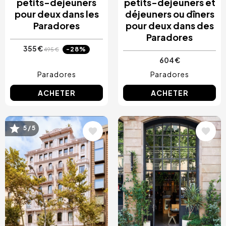
petits-déjeuners
petits-déjeuners et
pour deux dans les
déjeuners ou dîners
Paradores
pour deux dans des
Paradores
355 €
-28%
495 €
604 €
Paradores
Paradores
ACHETER
ACHETER
5 / 5
Image
Image