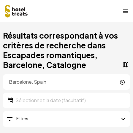
Aller
Résultats correspondant à vos
au
contenu
critères de recherche dans
principal
Escapades romantiques,
Barcelone, Catalogne
Localisation
Localisation
Date
Sélectionnez la date
Filtres