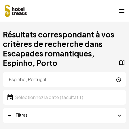
Aller
Résultats correspondant à vos
au
contenu
critères de recherche dans
principal
Escapades romantiques,
Espinho, Porto
Localisation
Localisation
Date
Sélectionnez la date
Filtres