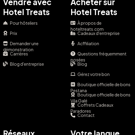
Vendre avec
Acheter sur
Hotel Treats
Hotel Treats
Pour hôteliers
À propos de
hoteltreats.com
Prix
Cadeaux d'entreprise
Demander une
Acffiliation
démonstration
Carrières
Questions fréquemment
posées
Blog d'entreprise
Blog
Gérez votre bon
Boutique officielle de bons
Pestana
Boutique officielle de bons
Vila Galé
Coffrets Cadeaux
Paradores
Contact
Réseaux
Votre langue