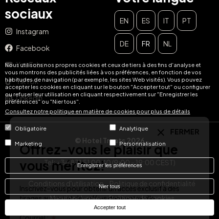
sociaux
EN
ES
IT
PT
Instagram
DE
FR
NL
Facebook
FERMER
YouTube
Nous utilisons nos propres cookies et ceux de tiers à des fins d'analyse et
Offrez-vous le plaisir que
vous montrons des publicités liées à vos préférences, en fonction de vos
habitudes de navigation (par exemple, les sites Web visités). Vous pouvez
TikTok
accepter les cookies en cliquant sur le bouton "Accepter tout" ou configurer
vous méritez!
ou refuser leur utilisation en cliquant respectivement sur "Enregistrer les
LinkedIn
préférences" ou "Nier tous".
Consultez notre politique en matière de cookies pour plus de détails
Inscrivez-vous pour obtenir un accès exclusif à des
tirages au sort et des offres dans votre ville.
Obligatoire
Analytique
© Hotel Treats 2026
Marketing
Personnalisation
Courriel :
S'ABONNER À
Tel: +34 871 51 00 40 (9:00 - 19:00 CEST)
Enregistrer les préférences
Conditions d'utilisation
Politique de confidentialité
Nier tous
Mentions legales
Politique de cookies
Accepter tout