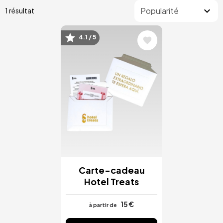
1 résultat
4.1 / 5
Image
Carte-cadeau
Hotel Treats
15 €
à partir de