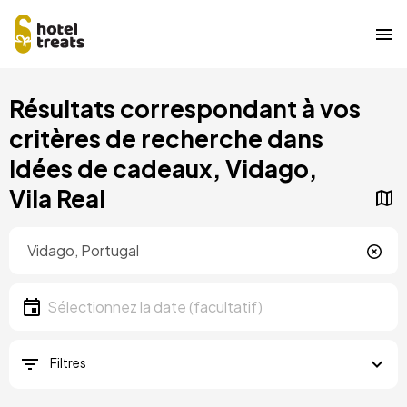
Aller
Résultats correspondant à vos
au
contenu
critères de recherche dans
principal
Idées de cadeaux, Vidago,
Vila Real
Localisation
Localisation
Date
Sélectionnez la date
Filtres