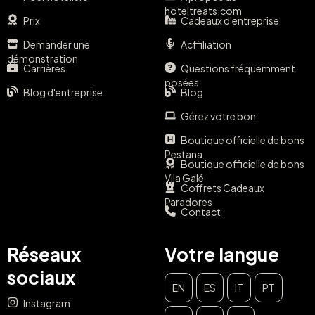
hoteltreats.com
Prix
Cadeaux d'entreprise
Demander une
Acffiliation
démonstration
Carrières
Questions fréquemment
posées
Blog d'entreprise
Blog
Gérez votre bon
Boutique officielle de bons
Pestana
Boutique officielle de bons
Vila Galé
Coffrets Cadeaux
Paradores
Contact
Réseaux
Votre langue
sociaux
EN
ES
IT
PT
Instagram