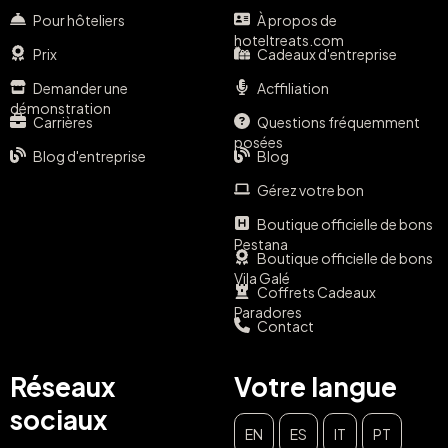
Pour hôteliers
À propos de
hoteltreats.com
Prix
Cadeaux d'entreprise
Demander une
Acffiliation
démonstration
Carrières
Questions fréquemment
posées
Blog d'entreprise
Blog
Gérez votre bon
Boutique officielle de bons
Pestana
Boutique officielle de bons
Vila Galé
Coffrets Cadeaux
Paradores
Contact
Réseaux
Votre langue
sociaux
EN
ES
IT
PT