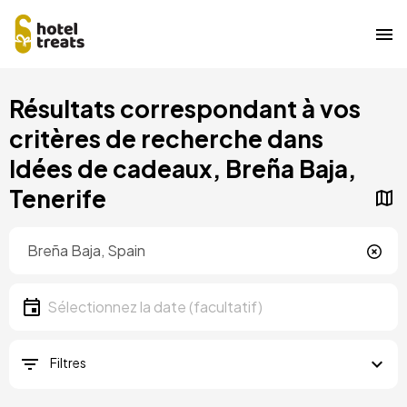
Aller
Résultats correspondant à vos
au
contenu
critères de recherche dans
principal
Idées de cadeaux, Breña Baja,
Tenerife
Localisation
Localisation
Date
Sélectionnez la date
Filtres