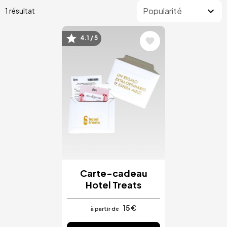
1 résultat
4.1 / 5
Image
Carte-cadeau
Hotel Treats
15 €
à partir de