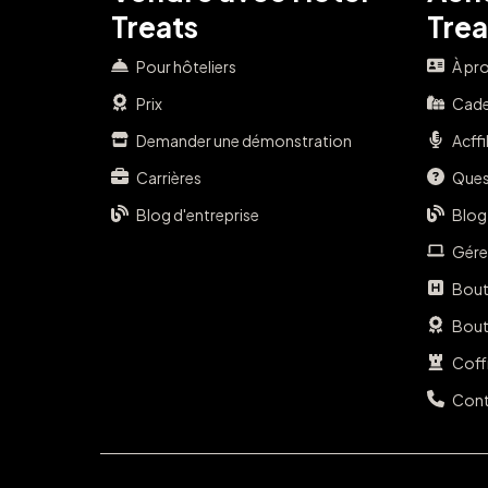
Treats
Trea
Pour hôteliers
À pr
Prix
Cade
Demander une démonstration
Acffi
Carrières
Ques
Blog d'entreprise
Blog
Gére
Bout
Bouti
Coff
Cont