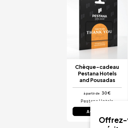
Chèque-cadeau
Pestana Hotels
and Pousadas
30 €
à partir de
Pestana Hotels
ACHETER
Offrez-v