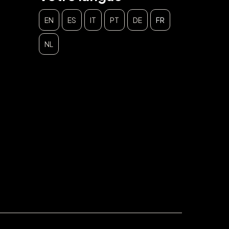
EN
ES
IT
PT
DE
FR
NL