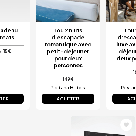
cadeau
1 ou 2 nuits
1 ou
Treats
d'escapade
d'esc
romantique avec
luxe av
petit-déjeuner
déjeu
15 €
e
pour deux
deux p
personnes
1
149 €
Pestana Hotels
Pestan
TER
ACHETER
AC
Image