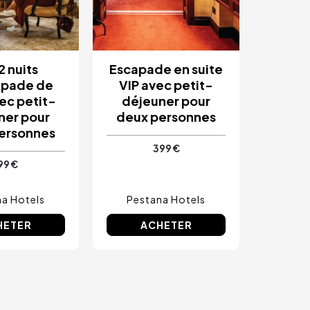
 2 nuits
Escapade en suite
apade de
VIP avec petit-
ec petit-
déjeuner pour
ner pour
deux personnes
ersonnes
399 €
99 €
a Hotels
Pestana Hotels
HETER
ACHETER