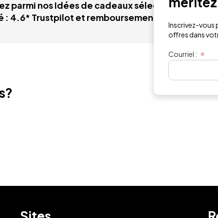
méritez
ez parmi nos Idées de cadeaux sélectionnés à Viei
é : 4.6* Trustpilot et remboursements garantis. P
Inscrivez-vous p
offres dans votre
Courriel :
ts?
Sites
R