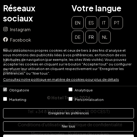
Réseaux
Votre langue
sociaux
EN
ES
IT
PT
Instagram
DE
FR
NL
Facebook
YouTube
Nous utilisons nos propres cookies et ceux de tiers à des fins d'analyse et
FERMER
vous montrons des publicités liées à vos préférences, en fonction de vos
habitudes de navigation (par exemple, les sites Web visités). Vous pouvez
TikTok
Offrez-vous le plaisir que
accepter les cookies en cliquant sur le bouton "Accepter tout" ou configurer
ou refuser leur utilisation en cliquant respectivement sur "Enregistrer les
LinkedIn
vous méritez!
préférences" ou "Nier tous".
Consultez notre politique en matière de cookies pour plus de détails
Inscrivez-vous pour obtenir un accès exclusif à des
Obligatoire
Analytique
tirages au sort et des offres dans votre ville.
© Hotel Treats 2026
Marketing
Personnalisation
Courriel :
Tel: +34 871 51 00 40 (9:00 - 19:00 CEST)
Enregistrer les préférences
S'ABONNER À
Conditions d'utilisation
Politique de confidentialité
Nier tous
Mentions legales
Politique de cookies