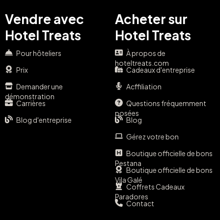
Vendre avec
Acheter sur
Hotel Treats
Hotel Treats
Pour hôteliers
À propos de
hoteltreats.com
Prix
Cadeaux d'entreprise
Demander une
Acffiliation
démonstration
Carrières
Questions fréquemment
posées
Blog d'entreprise
Blog
Gérez votre bon
Boutique officielle de bons
Pestana
Boutique officielle de bons
Vila Galé
Coffrets Cadeaux
Paradores
Contact