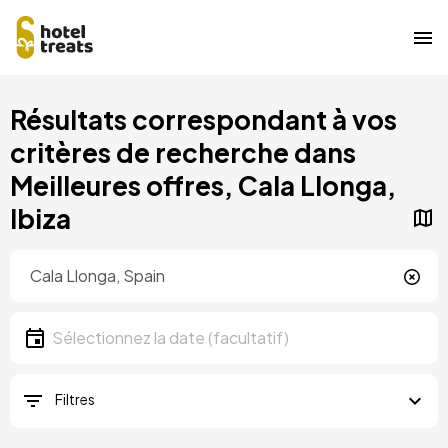
Aller
Résultats correspondant à vos
au
contenu
critères de recherche dans
principal
Meilleures offres, Cala Llonga,
Ibiza
Localisation
Localisation
Date
Sélectionnez la date
Filtres