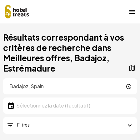
Aller
Résultats correspondant à vos
au
contenu
critères de recherche dans
principal
Meilleures offres, Badajoz,
Estrémadure
Localisation
Localisation
Date
Sélectionnez la date
Filtres