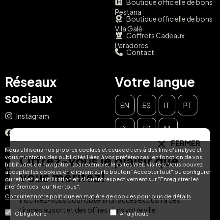
Boutique officielle de bons
Pestana
Boutique officielle de bons
Vila Galé
Coffrets Cadeaux
Paradores
Contact
Réseaux
Votre langue
sociaux
EN
ES
IT
PT
Instagram
DE
FR
NL
Facebook
FERMER
YouTube
Nous utilisons nos propres cookies et ceux de tiers à des fins d'analyse et
Offrez-vous le plaisir que
vous montrons des publicités liées à vos préférences, en fonction de vos
habitudes de navigation (par exemple, les sites Web visités). Vous pouvez
TikTok
accepter les cookies en cliquant sur le bouton "Accepter tout" ou configurer
vous méritez!
ou refuser leur utilisation en cliquant respectivement sur "Enregistrer les
LinkedIn
préférences" ou "Nier tous".
Consultez notre politique en matière de cookies pour plus de détails
Inscrivez-vous pour obtenir un accès exclusif à des
tirages au sort et des offres dans votre ville.
Obligatoire
Analytique