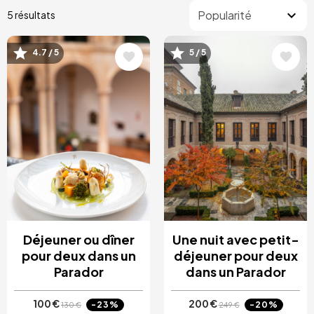
5 résultats
4.7 / 5
5 / 5
Image
Image
Déjeuner ou dîner
Une nuit avec petit-
pour deux dans un
déjeuner pour deux
Parador
dans un Parador
100 €
200 €
-23%
-20%
130 €
249 €