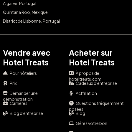
Algarve, Portugal
Quintana Roo, Mexique
District de Lisbonne, Portugal
Vendre avec
Acheter sur
Hotel Treats
Hotel Treats
Pour hôteliers
À propos de
hoteltreats.com
Prix
Cadeaux d'entreprise
Demander une
Acffiliation
démonstration
Carrières
Questions fréquemment
posées
Blog d'entreprise
Blog
Gérez votre bon