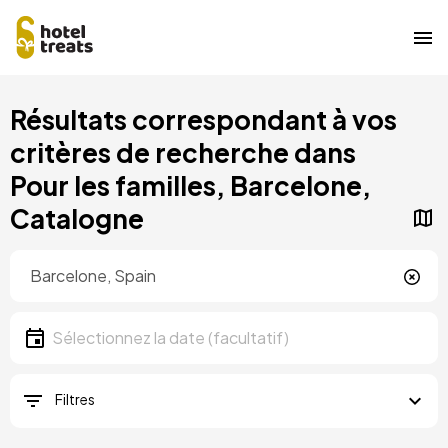
Aller
Résultats correspondant à vos
au
contenu
critères de recherche dans
principal
Pour les familles, Barcelone,
Catalogne
Localisation
Localisation
Date
Sélectionnez la date
Filtres