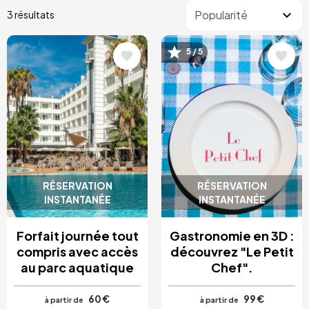
3 résultats
5 / 5
Image
Image
RÉSERVATION
RÉSERVATION
INSTANTANÉE
INSTANTANÉE
Forfait journée tout
Gastronomie en 3D :
compris avec accès
découvrez "Le Petit
au parc aquatique
Chef".
60 €
99 €
à partir de
à partir de