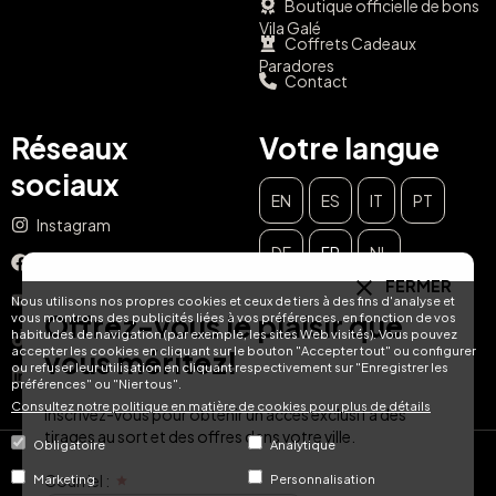
Boutique officielle de bons
Vila Galé
Coffrets Cadeaux
Paradores
Contact
Réseaux
Votre langue
sociaux
EN
ES
IT
PT
Instagram
DE
FR
NL
Facebook
FERMER
YouTube
Nous utilisons nos propres cookies et ceux de tiers à des fins d'analyse et
Offrez-vous le plaisir que
vous montrons des publicités liées à vos préférences, en fonction de vos
habitudes de navigation (par exemple, les sites Web visités). Vous pouvez
TikTok
accepter les cookies en cliquant sur le bouton "Accepter tout" ou configurer
vous méritez!
ou refuser leur utilisation en cliquant respectivement sur "Enregistrer les
LinkedIn
préférences" ou "Nier tous".
Consultez notre politique en matière de cookies pour plus de détails
Inscrivez-vous pour obtenir un accès exclusif à des
tirages au sort et des offres dans votre ville.
Obligatoire
Analytique
© Hotel Treats 2026
Courriel :
Marketing
Personnalisation