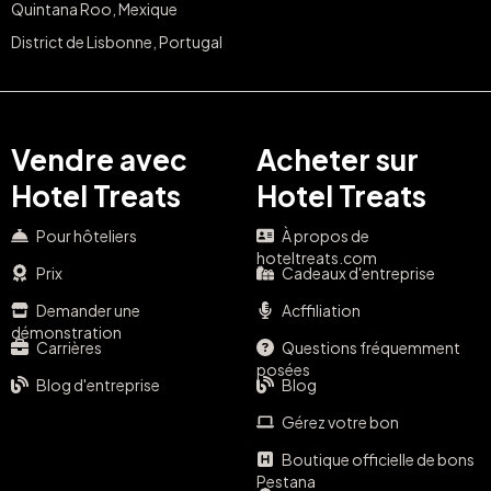
Quintana Roo, Mexique
District de Lisbonne, Portugal
Vendre avec
Acheter sur
Hotel Treats
Hotel Treats
Pour hôteliers
À propos de
hoteltreats.com
Prix
Cadeaux d'entreprise
Demander une
Acffiliation
démonstration
Carrières
Questions fréquemment
posées
Blog d'entreprise
Blog
Gérez votre bon
Boutique officielle de bons
Pestana