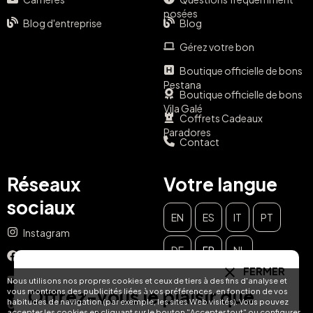
posées
Blog d'entreprise
Blog
Gérez votre bon
Boutique officielle de bons
Pestana
Boutique officielle de bons
Vila Galé
Coffrets Cadeaux
Paradores
Contact
Réseaux
Votre langue
sociaux
EN
ES
IT
PT
Instagram
DE
FR
NL
Facebook
FERMER
YouTube
Nous utilisons nos propres cookies et ceux de tiers à des fins d'analyse et
Offrez-vous le plaisir que
vous montrons des publicités liées à vos préférences, en fonction de vos
habitudes de navigation (par exemple, les sites Web visités). Vous pouvez
TikTok
accepter les cookies en cliquant sur le bouton "Accepter tout" ou configurer