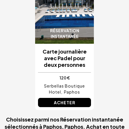
RÉSERVATION
INSTANTANÉE
Carte journalière
avec Padel pour
deux personnes
120 €
Serbellas Boutique
Hotel
Paphos
ACHETER
Choisissez parmi nos Réservation instantanée
sélectionnés à Paphos, Paphos. Achat en toute