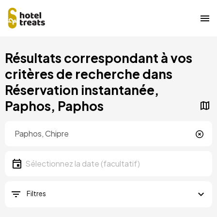
Aller
Résultats correspondant à vos
au
contenu
critères de recherche dans
principal
Réservation instantanée,
Paphos, Paphos
Localisation
Localisation
Date
Sélectionnez la date
Filtres