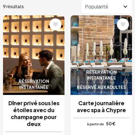
9 résultats
Image
Image
RÉSERVATION
INSTANTANÉE
RÉSERVATION
INSTANTANÉE
RÉSERVÉ AUX ADULTES
Dîner privé sous les
Carte journalière
étoiles avec du
avec spa à Chypre
champagne pour
deux
50 €
à partir de