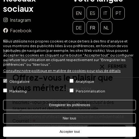
sociaux
EN
ES
IT
PT
Instagram
DE
FR
NL
Facebook
FERMER
YouTube
Nous utilisons nos propres cookies et ceux de tiers à des fins d'analyse et
Offrez-vous le plaisir que
vous montrons des publicités liées à vos préférences, en fonction de vos
habitudes de navigation (par exemple, les sites Web visités). Vous pouvez
TikTok
accepter les cookies en cliquant sur le bouton "Accepter tout" ou configurer
vous méritez!
ou refuser leur utilisation en cliquant respectivement sur "Enregistrer les
LinkedIn
préférences" ou "Nier tous".
Consultez notre politique en matière de cookies pour plus de détails
Inscrivez-vous pour obtenir un accès exclusif à des
tirages au sort et des offres dans votre ville.
Obligatoire
Analytique
© Hotel Treats 2026
Courriel :
Marketing
Personnalisation
S'ABONNER À
Tel: +34 871 51 00 40 (9:00 - 19:00 CEST)
Enregistrer les préférences
Conditions d'utilisation
Politique de confidentialité
Nier tous
Mentions legales
Politique de cookies
Accepter tout