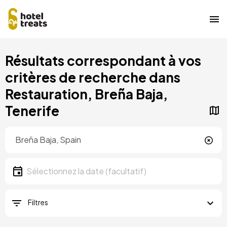
Aller
Résultats correspondant à vos
au
contenu
critères de recherche dans
principal
Restauration, Breña Baja,
Tenerife
Localisation
Localisation
Date
Sélectionnez la date
Filtres