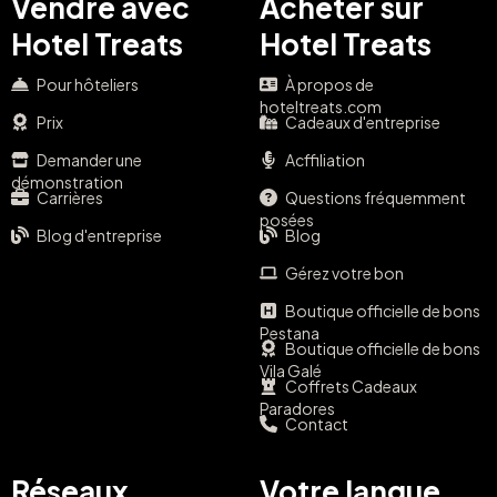
Vendre avec
Acheter sur
Hotel Treats
Hotel Treats
Pour hôteliers
À propos de
hoteltreats.com
Prix
Cadeaux d'entreprise
Demander une
Acffiliation
démonstration
Carrières
Questions fréquemment
posées
Blog d'entreprise
Blog
Gérez votre bon
Boutique officielle de bons
Pestana
Boutique officielle de bons
Vila Galé
Coffrets Cadeaux
Paradores
Contact
Réseaux
Votre langue