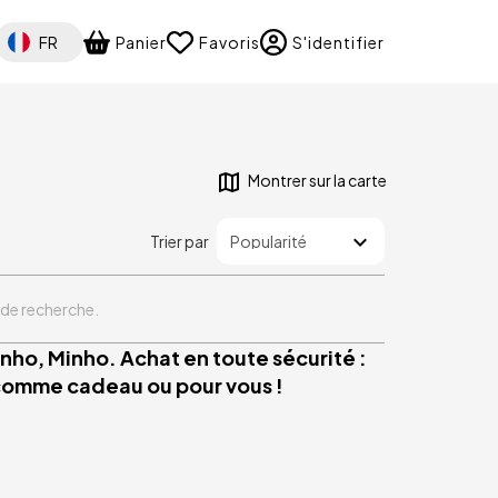
Select your language
FR
Panier
Favoris
S'identifier
Montrer sur la carte
Trier par
 de recherche.
nho, Minho. Achat en toute sécurité :
 comme cadeau ou pour vous !