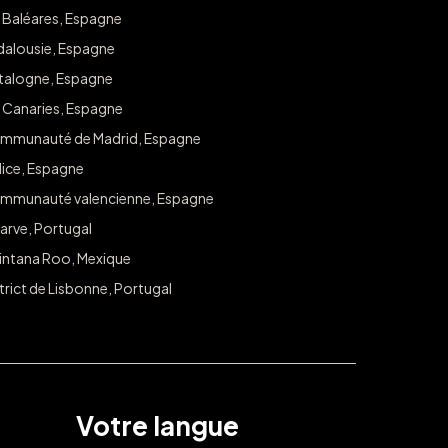
s Baléares, Espagne
Inscrivez-vous pour obtenir un accès exclusif à des tirage
dalousie, Espagne
offres dans votre ville.
talogne, Espagne
Courriel :
s Canaries, Espagne
mmunauté de Madrid, Espagne
lice, Espagne
mmunauté valencienne, Espagne
arve, Portugal
intana Roo, Mexique
trict de Lisbonne, Portugal
Votre langue