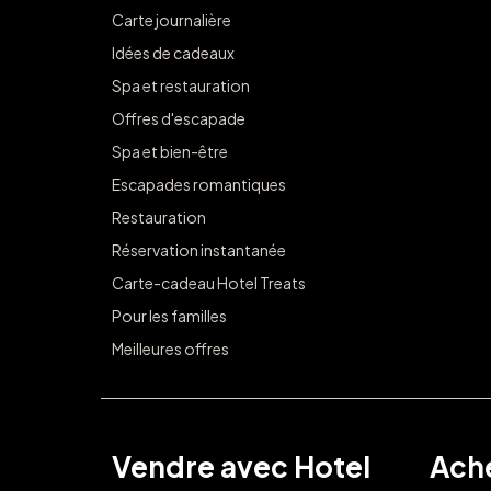
Carte journalière
Idées de cadeaux
Spa et restauration
Offres d'escapade
Spa et bien-être
Escapades romantiques
Restauration
Réservation instantanée
Carte-cadeau Hotel Treats
Pour les familles
Meilleures offres
Vendre avec Hotel
Ache