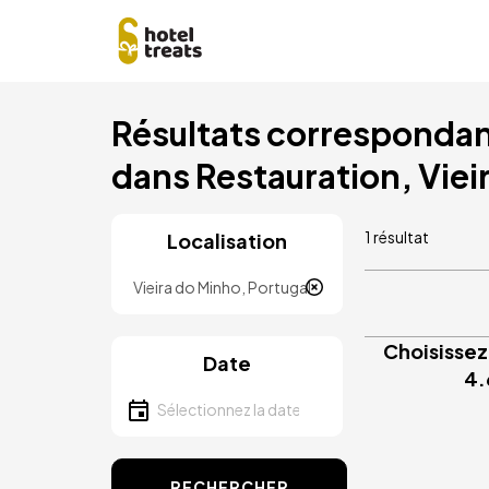
Aller
Résultats correspondant
au
contenu
dans Restauration, Viei
principal
1 résultat
Localisation
Localisation
Choisissez
Date
4.
Sélectionnez la date
RECHERCHER