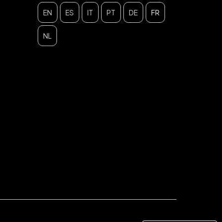
EN
ES
IT
PT
DE
FR
NL