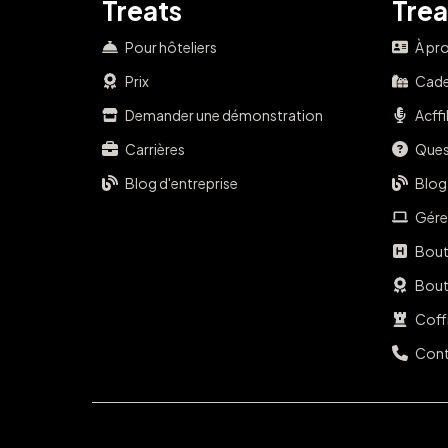
Treats
Trea
Pour hôteliers
À pr
Prix
Cade
Demander une démonstration
Acffi
Carrières
Ques
Blog d'entreprise
Blog
Gére
Bout
Bouti
Coff
Cont