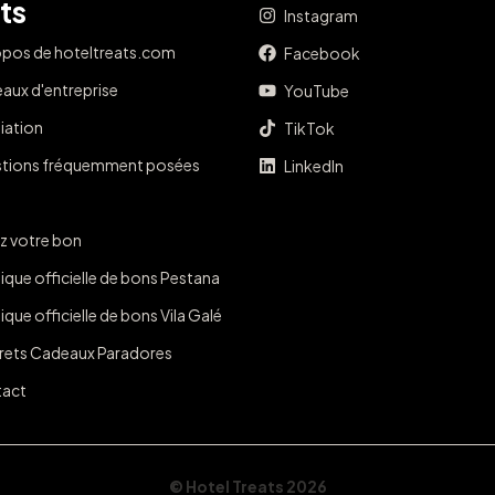
ts
Instagram
opos de hoteltreats.com
Facebook
aux d'entreprise
YouTube
liation
TikTok
tions fréquemment posées
LinkedIn
z votre bon
ique officielle de bons Pestana
que officielle de bons Vila Galé
rets Cadeaux Paradores
act
© Hotel Treats 2026