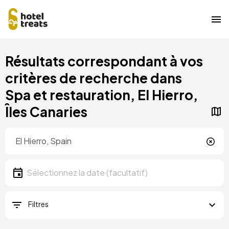
Aller
Résultats correspondant à vos
au
contenu
critères de recherche dans
principal
Spa et restauration, El Hierro,
Îles Canaries
Localisation
Localisation
Date
Sélectionnez la date
Filtres