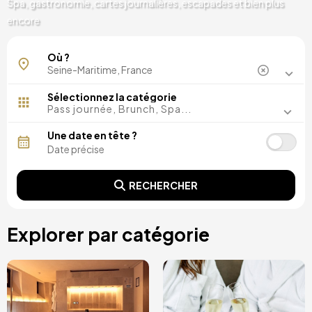
Spa, gastronomie, cartes journalières, escapades et bien plus
encore
Bois-Guillaume
Où ?
Sélectionnez la catégorie
Pass journée, Brunch, Spa...
Une date en tête ?
RECHERCHER
Explorer par catégorie