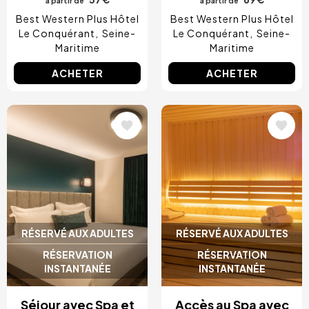
à partir de
à partir de
Best Western Plus Hôtel
Best Western Plus Hôtel
Le Conquérant
Seine-
Le Conquérant
Seine-
Maritime
Maritime
ACHETER
ACHETER
Image
Image
RÉSERVÉ AUX ADULTES
RÉSERVÉ AUX ADULTES
RÉSERVATION
RÉSERVATION
INSTANTANÉE
INSTANTANÉE
Séjour avec Spa et
Accès au Spa avec