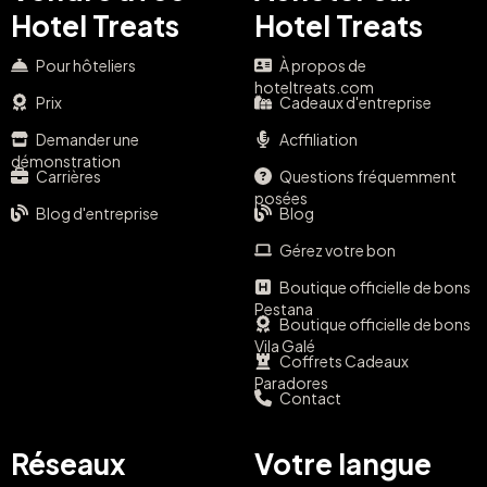
Hotel Treats
Hotel Treats
Pour hôteliers
À propos de
hoteltreats.com
Prix
Cadeaux d'entreprise
Demander une
Acffiliation
démonstration
Carrières
Questions fréquemment
posées
Blog d'entreprise
Blog
Gérez votre bon
Boutique officielle de bons
Pestana
Boutique officielle de bons
Vila Galé
Coffrets Cadeaux
Paradores
Contact
Réseaux
Votre langue