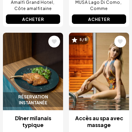
Amalfi Grand Hotel
MUSA Lago Di Como
Côte amalfitaine
Comme
ACHETER
ACHETER
Image
Image
5 / 5
RÉSERVATION
INSTANTANÉE
Dîner milanais
Accès au spa avec
typique
massage