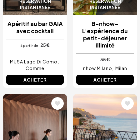
RÉSERVATION
RÉSERVATION
INSTANTANÉE
INSTANTANÉE
Apéritif au bar GAIA
B-nhow-
avec cocktail
L'expérience du
petit-déjeuner
illimité
25 €
à partir de
35 €
MUSA Lago Di Como
Comme
nhow Milano
Milan
ACHETER
ACHETER
Image
Image