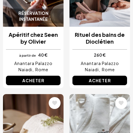
RÉSERVATION
INSTANTANÉE
Apéritif chez Seen
Rituel des bains de
by Olivier
Dioclétien
40 €
260 €
à partir de
Anantara Palazzo
Anantara Palazzo
Naiadi
Rome
Naiadi
Rome
ACHETER
ACHETER
Image
Image