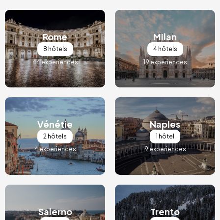
Image
Image
Rome
Milan
8 hôtels
4 hôtels
44 experiences
19 experiences
Image
Image
Vénétie
Naples
2 hôtels
1 hôtel
4 experiences
9 experiences
Image
Image
Salerno
Trento