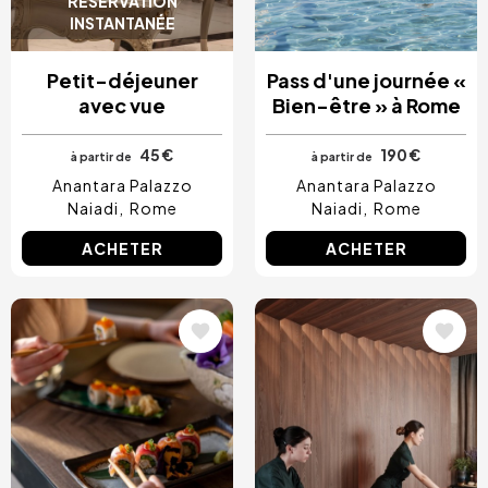
RÉSERVATION
INSTANTANÉE
Petit-déjeuner
Pass d'une journée «
avec vue
Bien-être » à Rome
45 €
190 €
à partir de
à partir de
Anantara Palazzo
Anantara Palazzo
Naiadi
Rome
Naiadi
Rome
ACHETER
ACHETER
Image
Image