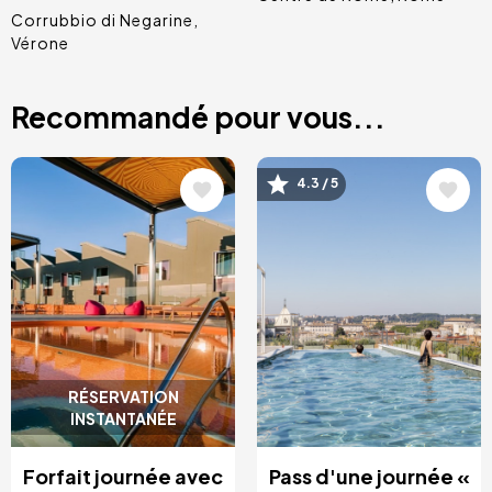
Corrubbio di Negarine
Vérone
Recommandé pour vous...
Image
Image
4.3 / 5
RÉSERVATION
INSTANTANÉE
Forfait journée avec
Pass d'une journée «