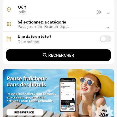
Abruzos
Où ?
Calabre
Campanie
Émilie-Romagne
Sélectionnez la catégorie
Frioul-Vénétie Julienne
Pass journée, Brunch, Spa...
Lazio
Lombardie
Une date en tête ?
Piémont
Rimini
Sicile
RECHERCHER
Trentin Haut-Adige
Tuscany
Vénétie