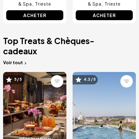
& Spa
Trieste
& Spa
Trieste
ACHETER
ACHETER
Top Treats & Chèques-
cadeaux
Voir tout
Image
Image
5 / 5
4.3 / 5