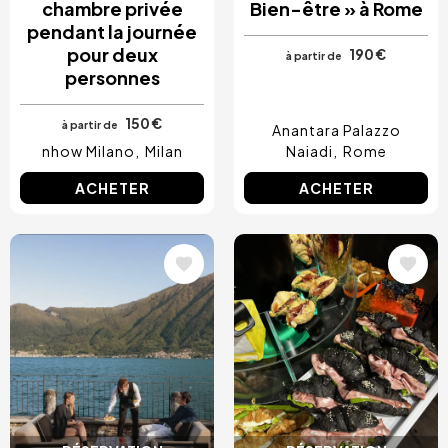
chambre privée
Bien-être » à Rome
pendant la journée
pour deux
190 €
à partir de
personnes
150 €
à partir de
Anantara Palazzo
nhow Milano
Milan
Naiadi
Rome
ACHETER
ACHETER
Image
Image