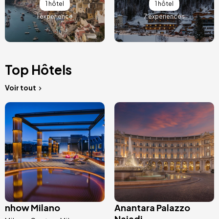
1 hôtel
1 hôtel
1 experience
7 experiences
Top Hôtels
Voir tout
Image
Image
nhow Milano
Anantara Palazzo
Naiadi