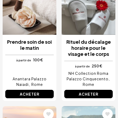
Prendre soin de soi
Rituel du décalage
le matin
horaire pour le
visage et le corps
100 €
à partir de
250 €
à partir de
NH Collection Roma
Anantara Palazzo
Palazzo Cinquecento
Naiadi
Rome
Rome
ACHETER
ACHETER
Image
Image