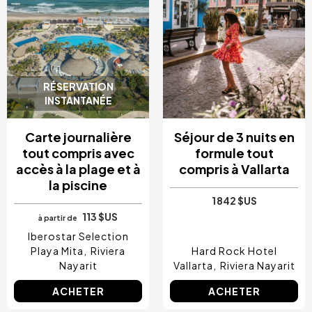
RÉSERVATION
INSTANTANÉE
Carte journalière
Séjour de 3 nuits en
tout compris avec
formule tout
accès à la plage et à
compris à Vallarta
la piscine
1 842 $US
113 $US
à partir de
Iberostar Selection
Playa Mita
Riviera
Hard Rock Hotel
Nayarit
Vallarta
Riviera Nayarit
ACHETER
ACHETER