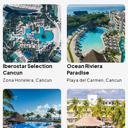
Image
Image
Iberostar Selection
Ocean Riviera
Cancun
Paradise
Zona Hotelera
Cancun
Playa del Carmen
Cancun
Image
Image