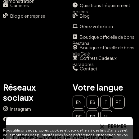
démonstration
Carrières
Questions fréquemment
posées
Blog d'entreprise
Blog
Gérez votre bon
Boutique officielle de bons
Pestana
Boutique officielle de bons
Vila Galé
Coffrets Cadeaux
Paradores
Contact
Réseaux
Votre langue
sociaux
EN
ES
IT
PT
Instagram
DE
FR
NL
Facebook
FERMER
YouTube
Nous utilisons nos propres cookies et ceux de tiers à des fins d'analyse et
Offrez-vous le plaisir que
vous montrons des publicités liées à vos préférences, en fonction de vos