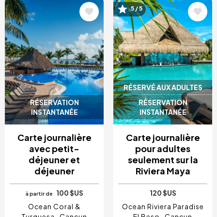
Image
Image
5 / 5
RÉSERVÉ AUX ADULTES
RÉSERVATION
RÉSERVATION
INSTANTANÉE
INSTANTANÉE
Carte journalière
Carte journalière
avec petit-
pour adultes
déjeuner et
seulement sur la
déjeuner
Riviera Maya
100 $US
120 $US
à partir de
Ocean Coral &
Ocean Riviera Paradise
Turquesa
Cancun
El Beso
Cancun