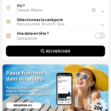
Akumal
Où ?
Costa Mujeres
Playa del Carmen
Puerto Morelos
Sélectionnez la catégorie
Pass journée, Brunch, Spa...
Une date en tête ?
RECHERCHER