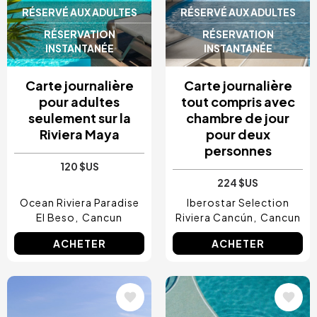
RÉSERVÉ AUX ADULTES
RÉSERVÉ AUX ADULTES
RÉSERVATION
RÉSERVATION
INSTANTANÉE
INSTANTANÉE
Carte journalière
Carte journalière
pour adultes
tout compris avec
seulement sur la
chambre de jour
Riviera Maya
pour deux
personnes
120 $US
224 $US
Ocean Riviera Paradise
Iberostar Selection
El Beso
Cancun
Riviera Cancún
Cancun
ACHETER
ACHETER
Image
Image