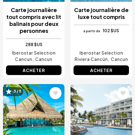
Carte journalière
Carte journalière de
tout compris avec lit
luxe tout compris
balinais pour deux
personnes
102 $US
à partir de
288 $US
Iberostar Selection
Iberostar Selection
Cancun
Cancun
Riviera Cancún
Cancun
ACHETER
ACHETER
Image
Image
5 / 5