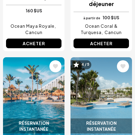
déjeuner
160 $US
100 $US
à partir de
Ocean Maya Royale
Ocean Coral &
Cancun
Turquesa
Cancun
ACHETER
ACHETER
Image
Image
4 / 5
RÉSERVATION
RÉSERVATION
INSTANTANÉE
INSTANTANÉE