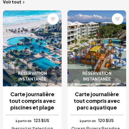
Voir tout
Image
Image
RÉSERVATION
RÉSERVATION
INSTANTANÉE
INSTANTANÉE
Carte journalière
Carte journalière
tout compris avec
tout compris avec
piscines et plage
parc aquatique
123 $US
120 $US
à partir de
à partir de
Iberostar Selection
Ocean Riviera Paradise