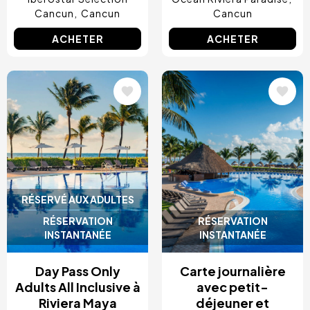
Cancun
Cancun
Cancun
ACHETER
ACHETER
Image
Image
RÉSERVÉ AUX ADULTES
RÉSERVATION
RÉSERVATION
INSTANTANÉE
INSTANTANÉE
Day Pass Only
Carte journalière
Adults All Inclusive à
avec petit-
Riviera Maya
déjeuner et