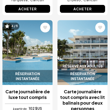
ACHETER
ACHETER
Image
Image
4 / 5
RÉSERVÉ AUX ADULTES
RÉSERVATION
RÉSERVATION
INSTANTANÉE
INSTANTANÉE
Carte journalière de
Carte journalière
luxe tout compris
tout compris avec lit
balinais pour deux
personnes
102 $US
à partir de