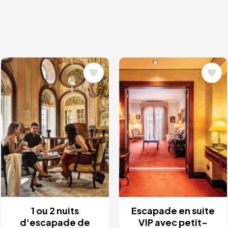
Image
Image
1 ou 2 nuits
Escapade en suite
d'escapade de
VIP avec petit-