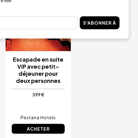
 ville.
S'ABONNER À
Escapade en suite
VIP avec petit-
déjeuner pour
deux personnes
399 €
Pestana Hotels
ACHETER