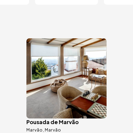
Image
Pousada de Marvão
Marvão
Marvão