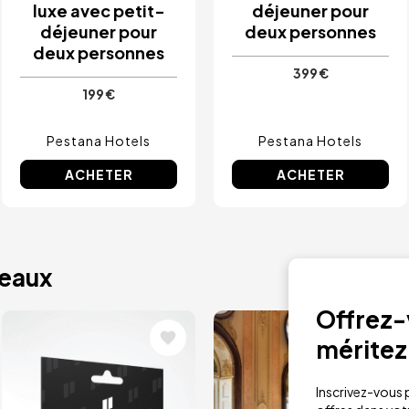
luxe avec petit-
déjeuner pour
déjeuner pour
deux personnes
deux personnes
399 €
199 €
Pestana Hotels
Pestana Hotels
ACHETER
ACHETER
deaux
Offrez-v
Image
Image
méritez
Inscrivez-vous p