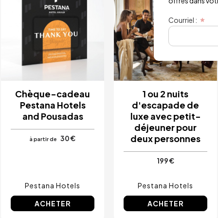
offres dans votre
Courriel :
Chèque-cadeau
1 ou 2 nuits
Pestana Hotels
d'escapade de
and Pousadas
luxe avec petit-
déjeuner pour
deux personnes
30 €
à partir de
199 €
Pestana Hotels
Pestana Hotels
ACHETER
ACHETER