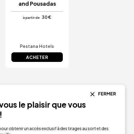
and Pousadas
30 €
à partir de
Pestana Hotels
ACHETER
Voir tout
FERMER
ous le plaisir que vous
Image
!
our obtenir un accès exclusif à des tirages au sort et des