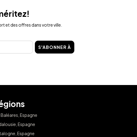
méritez!
t et des offres dans votre ville.
S'ABONNER À
égions
s Baléares, Espagne
dalousie, Espagne
talogne, Espagne