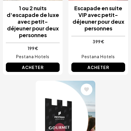
1 ou 2 nuits
Escapade en suite
d'escapade de luxe
VIP avec petit-
avec petit-
déjeuner pour deux
déjeuner pour deux
personnes
personnes
399 €
199 €
Pestana Hotels
Pestana Hotels
ACHETER
ACHETER
Image