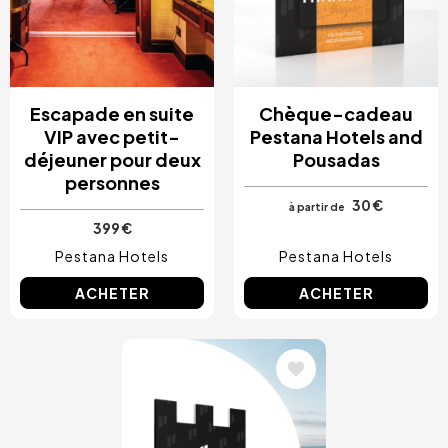
Escapade en suite
Chèque-cadeau
VIP avec petit-
Pestana Hotels and
déjeuner pour deux
Pousadas
personnes
30 €
à partir de
399 €
Pestana Hotels
Pestana Hotels
ACHETER
ACHETER
Image