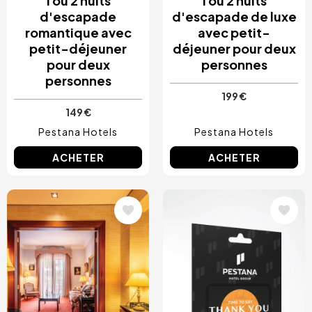
1 ou 2 nuits
1 ou 2 nuits
d'escapade
d'escapade de luxe
romantique avec
avec petit-
petit-déjeuner
déjeuner pour deux
pour deux
personnes
personnes
199 €
149 €
Pestana Hotels
Pestana Hotels
ACHETER
ACHETER
Image
Image