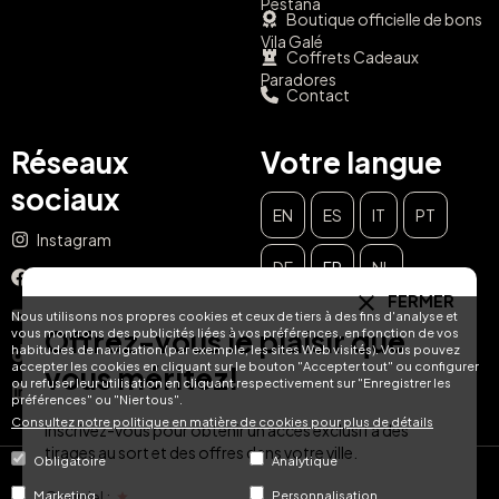
Pestana
Boutique officielle de bons
Vila Galé
Coffrets Cadeaux
Paradores
Contact
Réseaux
Votre langue
sociaux
EN
ES
IT
PT
Instagram
DE
FR
NL
Facebook
FERMER
YouTube
Nous utilisons nos propres cookies et ceux de tiers à des fins d'analyse et
Offrez-vous le plaisir que
vous montrons des publicités liées à vos préférences, en fonction de vos
habitudes de navigation (par exemple, les sites Web visités). Vous pouvez
TikTok
accepter les cookies en cliquant sur le bouton "Accepter tout" ou configurer
vous méritez!
ou refuser leur utilisation en cliquant respectivement sur "Enregistrer les
LinkedIn
préférences" ou "Nier tous".
Consultez notre politique en matière de cookies pour plus de détails
Inscrivez-vous pour obtenir un accès exclusif à des
tirages au sort et des offres dans votre ville.
Obligatoire
Analytique
© Hotel Treats 2026
Courriel :
Marketing
Personnalisation