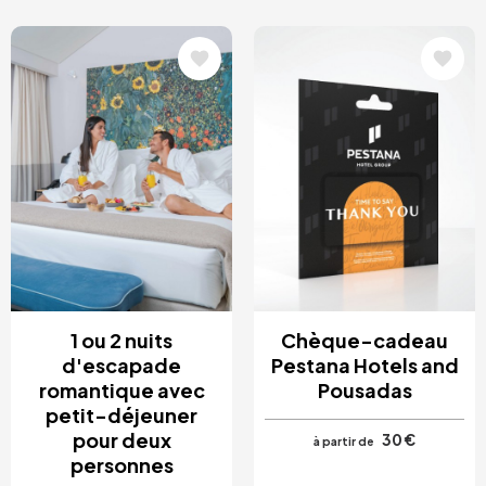
Image
Image
1 ou 2 nuits
Chèque-cadeau
d'escapade
Pestana Hotels and
romantique avec
Pousadas
petit-déjeuner
pour deux
30 €
à partir de
personnes