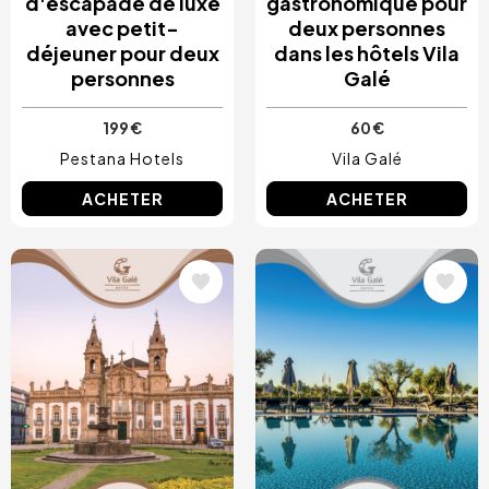
d'escapade de luxe
gastronomique pour
avec petit-
deux personnes
déjeuner pour deux
dans les hôtels Vila
personnes
Galé
199 €
60 €
Pestana Hotels
Vila Galé
ACHETER
ACHETER
Image
Image