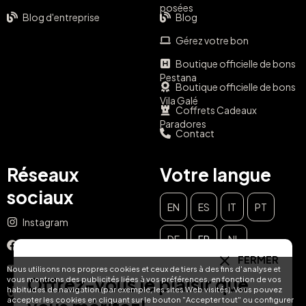
posées
Blog d'entreprise
Blog
Gérez votre bon
Boutique officielle de bons
Pestana
Boutique officielle de bons
Vila Galé
Coffrets Cadeaux
Paradores
Contact
Réseaux
Votre langue
sociaux
EN
ES
IT
PT
Instagram
DE
FR
NL
Facebook
FERMER
YouTube
Nous utilisons nos propres cookies et ceux de tiers à des fins d'analyse et
Offrez-vous le plaisir que
vous montrons des publicités liées à vos préférences, en fonction de vos
habitudes de navigation (par exemple, les sites Web visités). Vous pouvez
TikTok
accepter les cookies en cliquant sur le bouton "Accepter tout" ou configurer