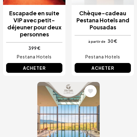
Escapade en suite
Chèque-cadeau
VIP avec petit-
Pestana Hotels and
déjeuner pour deux
Pousadas
personnes
30 €
à partir de
399 €
Pestana Hotels
Pestana Hotels
ACHETER
ACHETER
Image