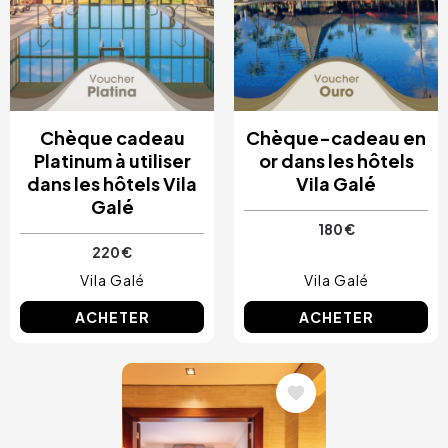
Chèque cadeau
Chèque-cadeau en
Platinum à utiliser
or dans les hôtels
dans les hôtels Vila
Vila Galé
Galé
180 €
220 €
Vila Galé
Vila Galé
ACHETER
ACHETER
Image