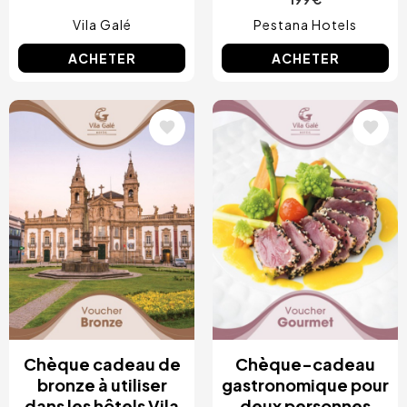
Vila Galé
Pestana Hotels
ACHETER
ACHETER
Image
Image
Chèque cadeau de
Chèque-cadeau
bronze à utiliser
gastronomique pour
dans les hôtels Vila
deux personnes