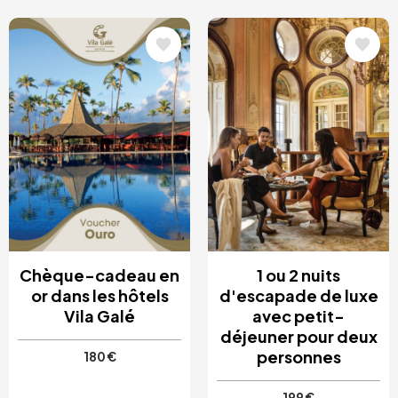
Image
Image
Chèque-cadeau en
1 ou 2 nuits
or dans les hôtels
d'escapade de luxe
Vila Galé
avec petit-
déjeuner pour deux
personnes
180 €
199 €