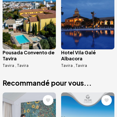
Image
Image
Pousada Convento de
Hotel Vila Galé
Tavira
Albacora
Tavira
Tavira
Tavira
Tavira
Recommandé pour vous...
Image
Image