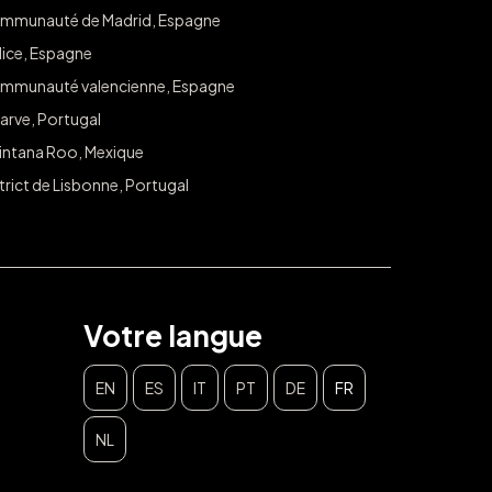
mmunauté de Madrid, Espagne
lice, Espagne
mmunauté valencienne, Espagne
arve, Portugal
intana Roo, Mexique
trict de Lisbonne, Portugal
Votre langue
EN
ES
IT
PT
DE
FR
NL