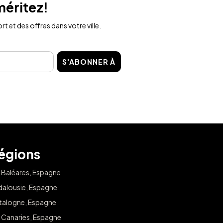
méritez!
t et des offres dans votre ville.
S'ABONNER À
égions
s Baléares, Espagne
dalousie, Espagne
talogne, Espagne
s Canaries, Espagne