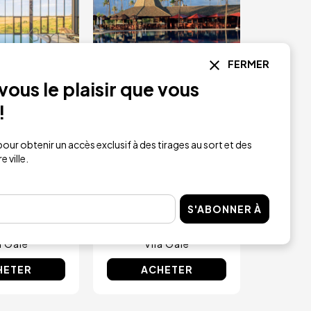
FERMER
ous le plaisir que vous
!
e cadeau
Chèque-cadeau
 à utiliser
en or dans les
our obtenir un accès exclusif à des tirages au sort et des
 ville.
hôtels Vila
hôtels Vila Galé
alé
180 €
20 €
S'ABONNER À
a Galé
Vila Galé
HETER
ACHETER