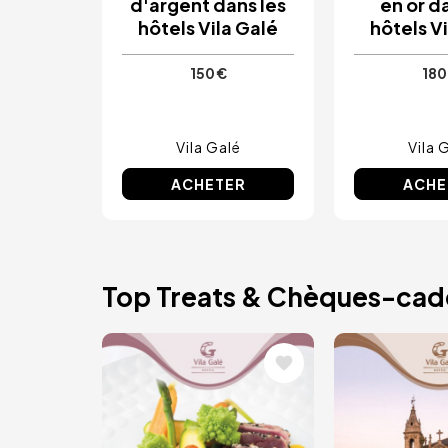
d'argent dans les
en or d
hôtels Vila Galé
hôtels V
150 €
180
Vila Galé
Vila 
ACHETER
ACHE
Top Treats & Chèques-ca
Image
Image