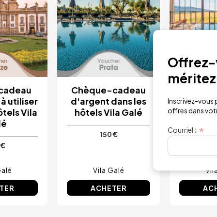
Offrez-v
méritez
cadeau
Chèque-cadeau
Chèqu
à utiliser
d'argent dans les
Platinum
Inscrivez-vous p
offres dans votre
ôtels Vila
hôtels Vila Galé
dans les 
lé
G
Courriel :
150 €
 €
2
Galé
Vila Galé
Vil
TER
ACHETER
AC