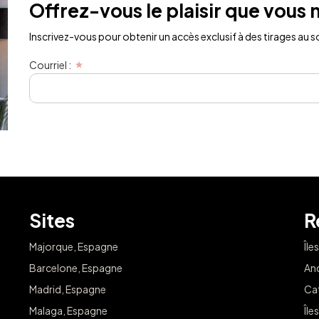
Offrez-vous le plaisir que vous 
Inscrivez-vous pour obtenir un accès exclusif à des tirages au sor
Courriel :
Sites
R
Majorque, Espagne
Île
Barcelone, Espagne
An
Madrid, Espagne
Ca
Malaga, Espagne
Île