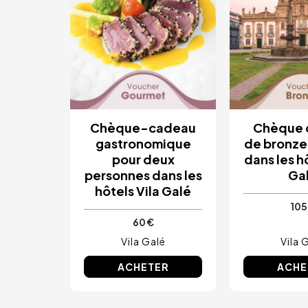
Chèque-cadeau
Chèque 
gastronomique
de bronze 
pour deux
dans les h
personnes dans les
Ga
hôtels Vila Galé
105
60 €
Vila Galé
Vila 
ACHETER
ACHE