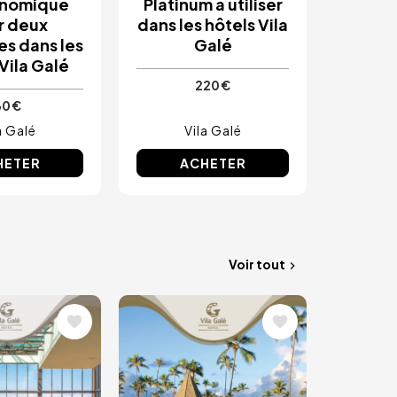
onomique
Platinum à utiliser
r deux
dans les hôtels Vila
s dans les
Galé
Vila Galé
220 €
60 €
a Galé
Vila Galé
HETER
ACHETER
Voir tout
Image