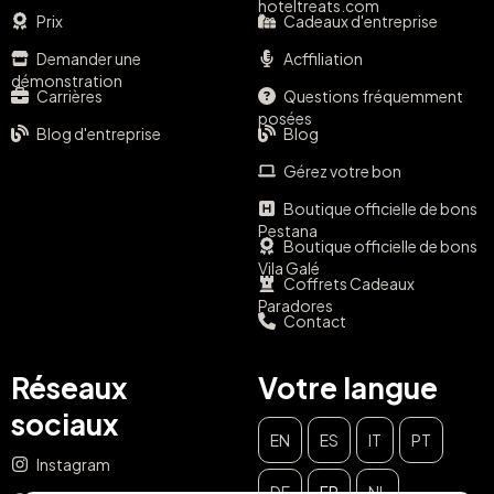
hoteltreats.com
Prix
Cadeaux d'entreprise
Demander une
Acffiliation
démonstration
Carrières
Questions fréquemment
posées
Blog d'entreprise
Blog
Gérez votre bon
Boutique officielle de bons
Pestana
Boutique officielle de bons
Vila Galé
Coffrets Cadeaux
Paradores
Contact
Réseaux
Votre langue
sociaux
EN
ES
IT
PT
Instagram
DE
FR
NL