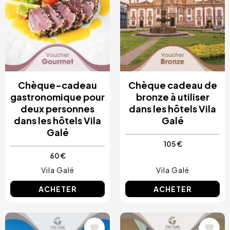
Chèque-cadeau
Chèque cadeau de
gastronomique pour
bronze à utiliser
deux personnes
dans les hôtels Vila
dans les hôtels Vila
Galé
Galé
105 €
60 €
Vila Galé
Vila Galé
ACHETER
ACHETER
Image
Image