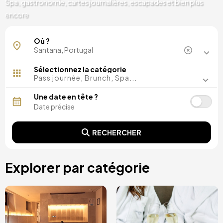
Spa, gastronomie, cartes journalières, escapades et bien plus
encore
Arco de São Jorge
Où ?
Sélectionnez la catégorie
Pass journée, Brunch, Spa...
Une date en tête ?
RECHERCHER
Explorer par catégorie