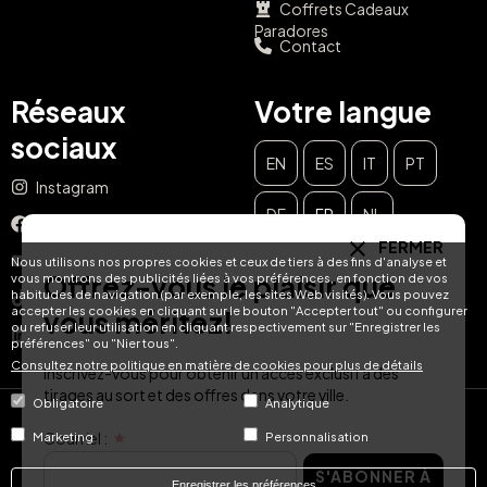
Coffrets Cadeaux
Paradores
Contact
Réseaux
Votre langue
sociaux
EN
ES
IT
PT
Instagram
DE
FR
NL
Facebook
FERMER
YouTube
Nous utilisons nos propres cookies et ceux de tiers à des fins d'analyse et
Offrez-vous le plaisir que
vous montrons des publicités liées à vos préférences, en fonction de vos
habitudes de navigation (par exemple, les sites Web visités). Vous pouvez
TikTok
accepter les cookies en cliquant sur le bouton "Accepter tout" ou configurer
vous méritez!
ou refuser leur utilisation en cliquant respectivement sur "Enregistrer les
LinkedIn
préférences" ou "Nier tous".
Consultez notre politique en matière de cookies pour plus de détails
Inscrivez-vous pour obtenir un accès exclusif à des
tirages au sort et des offres dans votre ville.
Obligatoire
Analytique
© Hotel Treats 2026
Courriel :
Marketing
Personnalisation
S'ABONNER À
Tel: +34 871 51 00 40 (9:00 - 19:00 CEST)
Enregistrer les préférences