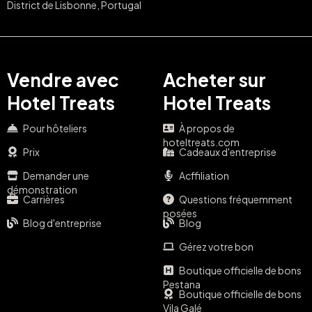
District de Lisbonne, Portugal
Vendre avec
Acheter sur
Hotel Treats
Hotel Treats
Pour hôteliers
À propos de
hoteltreats.com
Prix
Cadeaux d'entreprise
Demander une
Acffiliation
démonstration
Carrières
Questions fréquemment
posées
Blog d'entreprise
Blog
Gérez votre bon
Boutique officielle de bons
Pestana
Boutique officielle de bons
Vila Galé