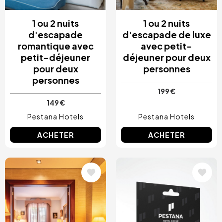
1 ou 2 nuits
1 ou 2 nuits
d'escapade
d'escapade de luxe
romantique avec
avec petit-
petit-déjeuner
déjeuner pour deux
pour deux
personnes
personnes
199 €
149 €
Pestana Hotels
Pestana Hotels
ACHETER
ACHETER
Image
Image