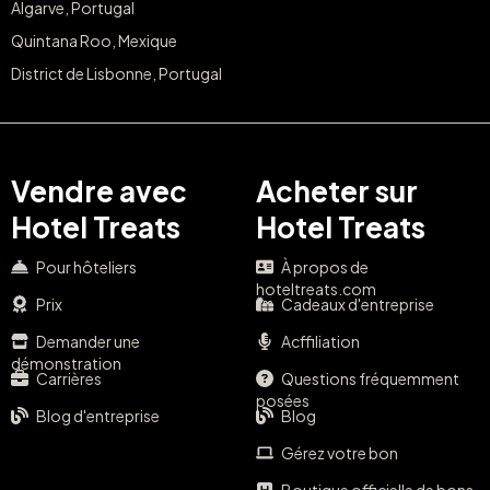
Algarve, Portugal
Quintana Roo, Mexique
District de Lisbonne, Portugal
Vendre avec
Acheter sur
Hotel Treats
Hotel Treats
Pour hôteliers
À propos de
hoteltreats.com
Prix
Cadeaux d'entreprise
Demander une
Acffiliation
démonstration
Carrières
Questions fréquemment
posées
Blog d'entreprise
Blog
Gérez votre bon