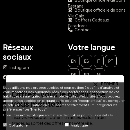
Boutique officielle de bons
Pestana
Boutique officielle de bons
Vila Galé
Coffrets Cadeaux
Paradores
Contact
Réseaux
Votre langue
sociaux
EN
ES
IT
PT
Instagram
DE
FR
NL
Facebook
FERMER
YouTube
Nous utilisons nos propres cookies et ceux de tiers à des fins d'analyse et
Offrez-vous le plaisir que
vous montrons des publicités liées à vos préférences, en fonction de vos
habitudes de navigation (par exemple, les sites Web visités). Vous pouvez
TikTok
accepter les cookies en cliquant sur le bouton "Accepter tout" ou configurer
vous méritez!
ou refuser leur utilisation en cliquant respectivement sur "Enregistrer les
LinkedIn
préférences" ou "Nier tous".
Consultez notre politique en matière de cookies pour plus de détails
Inscrivez-vous pour obtenir un accès exclusif à des
tirages au sort et des offres dans votre ville.
Obligatoire
Analytique