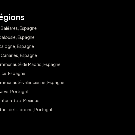
égions
s Baléares, Espagne
dalousie, Espagne
talogne, Espagne
s Canaries, Espagne
mmunauté de Madrid, Espagne
lice, Espagne
mmunauté valencienne, Espagne
arve, Portugal
intana Roo, Mexique
trict de Lisbonne, Portugal