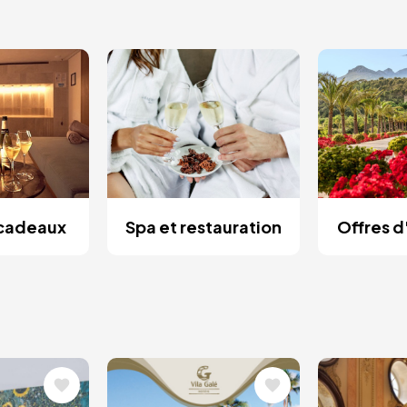
 cadeaux
Spa et restauration
Offres 
Image
Image