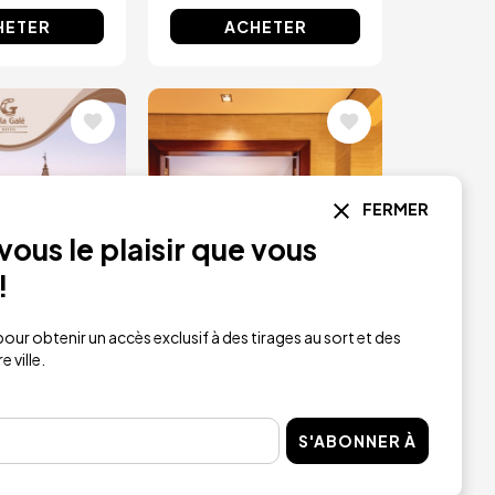
HETER
ACHETER
Image
FERMER
ous le plaisir que vous
!
our obtenir un accès exclusif à des tirages au sort et des
 ville.
e cadeau
Escapade en suite
S'ABONNER À
 à utiliser
VIP avec petit-
hôtels Vila
déjeuner pour