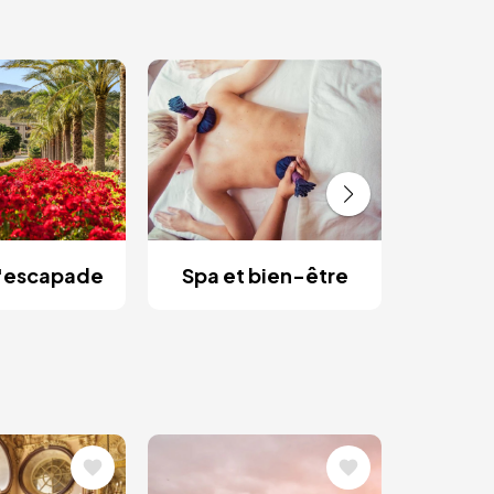
Es
rom
d'escapade
Spa et bien-être
Image