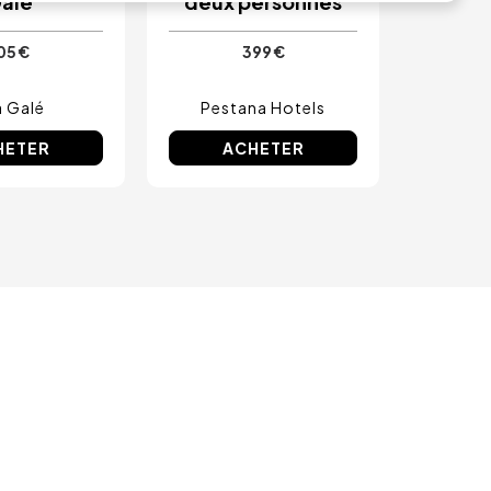
alé
deux personnes
05 €
399 €
a Galé
Pestana Hotels
HETER
ACHETER