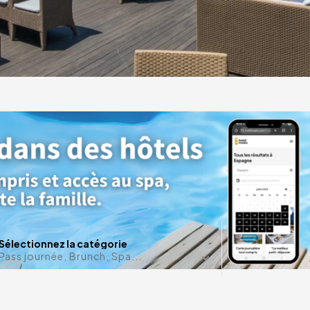
ces
 de
ta
Une date e
Sélectionnez la catégorie
Pass journée, Brunch, Spa...