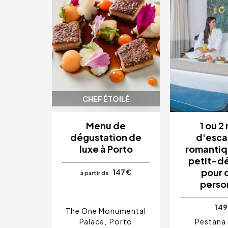
CHEF ÉTOILÉ
Menu de
1 ou 2 
dégustation de
d'esc
luxe à Porto
romantiq
petit-d
pour 
147 €
à partir de
perso
149
The One Monumental
Palace
Porto
Pestana