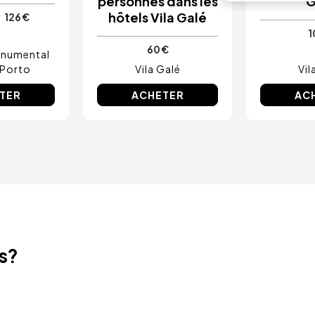
personnes dans les
G
hôtels Vila Galé
126 €
1
60 €
onumental
Porto
Vila Galé
Vil
TER
ACHETER
AC
ts?