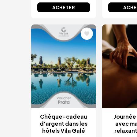
ACHETER
ACHE
Image
Image
Chèque-cadeau
Journée
d'argent dans les
avec m
hôtels Vila Galé
relaxant