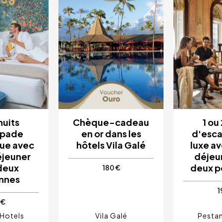
nuits
Chèque-cadeau
1 ou
apade
en or dans les
d'esc
ue avec
hôtels Vila Galé
luxe av
éjeuner
déjeu
deux
deux p
180 €
nnes
1
 €
 Hotels
Vila Galé
Pestan