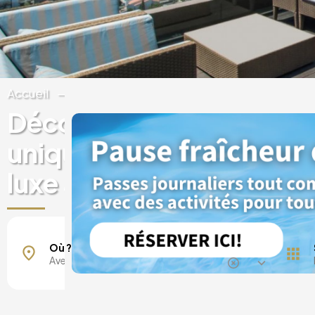
Accueil
Portugal
Porto
Porto
Découvrez des expérien
uniques dans des hôtels
luxe à Avenida da Boavis
Où ?