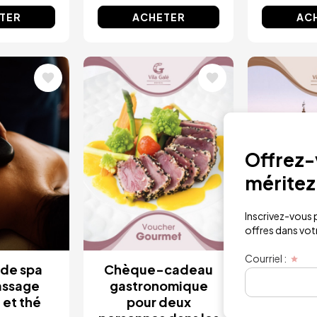
TER
ACHETER
AC
Image
Image
Offrez-v
méritez
Inscrivez-vous p
offres dans votre
Courriel :
 de spa
Chèque-cadeau
Chèqu
assage
gastronomique
de bronze
 et thé
pour deux
dans les 