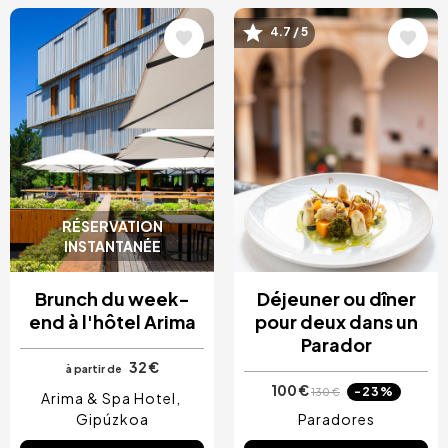
Image
Image
4.7 / 5
RÉSERVATION
INSTANTANÉE
Brunch du week-
Déjeuner ou dîner
end à l'hôtel Arima
pour deux dans un
Parador
32 €
à partir de
100 €
-23%
130 €
Arima & Spa Hotel
Gipúzkoa
Paradores