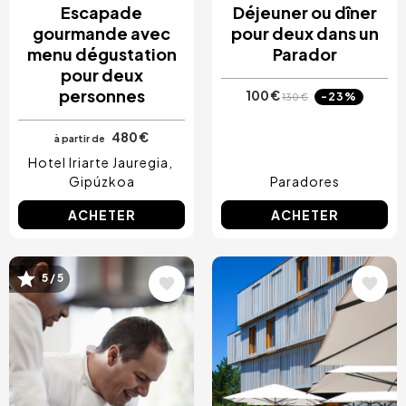
Escapade
Déjeuner ou dîner
gourmande avec
pour deux dans un
menu dégustation
Parador
pour deux
personnes
100 €
-23%
130 €
480 €
à partir de
Hotel Iriarte Jauregia
Gipúzkoa
Paradores
ACHETER
ACHETER
Image
Image
5 / 5