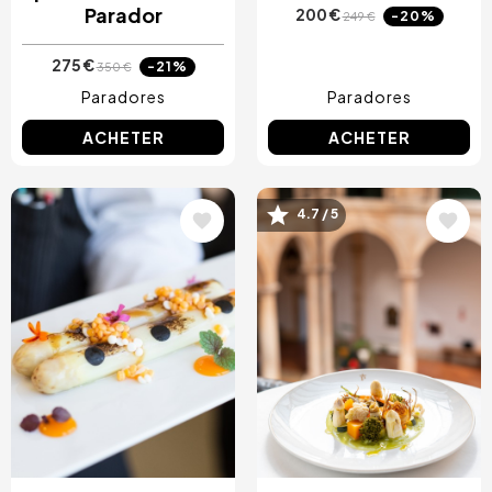
Parador
200 €
-20%
249 €
275 €
-21%
350 €
Paradores
Paradores
ACHETER
ACHETER
Image
Image
4.7 / 5