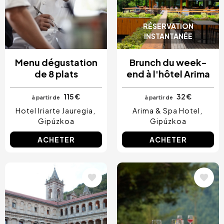
RÉSERVATION
INSTANTANÉE
Menu dégustation
Brunch du week-
de 8 plats
end à l'hôtel Arima
115 €
32 €
à partir de
à partir de
Hotel Iriarte Jauregia
Arima & Spa Hotel
Gipúzkoa
Gipúzkoa
ACHETER
ACHETER
Image
Image