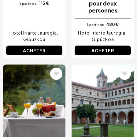
pour deux
115 €
à partir de
personnes
480 €
à partir de
Hotel Iriarte Jauregia
Hotel Iriarte Jauregia
Gipúzkoa
Gipúzkoa
ACHETER
ACHETER
Image
Image