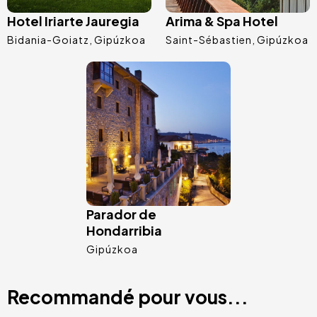
Hotel Iriarte Jauregia
Arima & Spa Hotel
Bidania-Goiatz
Gipúzkoa
Saint-Sébastien
Gipúzkoa
Image
Parador de
Hondarribia
Gipúzkoa
Recommandé pour vous...