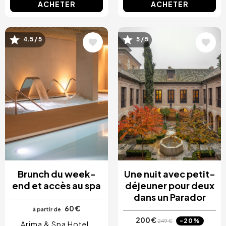
ACHETER
ACHETER
Image
Image
4.5 / 5
5 / 5
Brunch du week-
Une nuit avec petit-
end et accès au spa
déjeuner pour deux
dans un Parador
60 €
à partir de
200 €
-20%
249 €
Arima & Spa Hotel