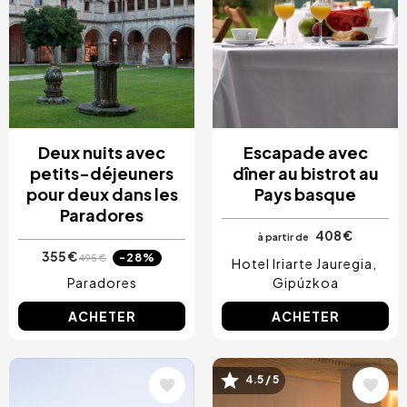
Deux nuits avec
Escapade avec
petits-déjeuners
dîner au bistrot au
pour deux dans les
Pays basque
Paradores
408 €
à partir de
355 €
-28%
495 €
Hotel Iriarte Jauregia
Paradores
Gipúzkoa
ACHETER
ACHETER
Image
Image
4.5 / 5