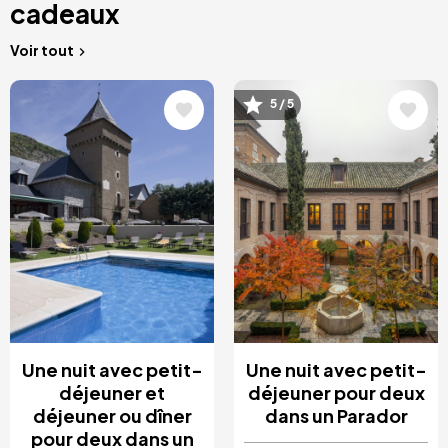
cadeaux
Voir tout
Image
Image
5 / 5
Une nuit avec petit-
Une nuit avec petit-
déjeuner et
déjeuner pour deux
déjeuner ou dîner
dans un Parador
pour deux dans un