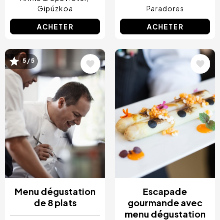
Gipúzkoa
Paradores
ACHETER
ACHETER
Image
Image
5 / 5
Menu dégustation
Escapade
de 8 plats
gourmande avec
menu dégustation