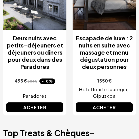
Deux nuits avec
Escapade de luxe : 2
petits-déjeuners et
nuits en suite avec
déjeuners ou dîners
massage et menu
pour deux dans des
dégustation pour
Paradores
deux personnes
495 €
1 550 €
-18%
604 €
Hotel Iriarte Jauregia
Paradores
Gipúzkoa
ACHETER
ACHETER
Top Treats & Chèques-