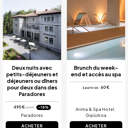
Deux nuits avec
Brunch du week-
petits-déjeuners et
end et accès au spa
déjeuners ou dîners
pour deux dans des
60 €
à partir de
Paradores
495 €
-18%
604 €
Arima & Spa Hotel
Paradores
Gipúzkoa
ACHETER
ACHETER