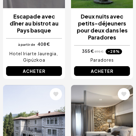
Escapade avec
Deux nuits avec
dîner au bistrot au
petits-déjeuners
Pays basque
pour deux dans les
Paradores
408 €
à partir de
355 €
-28%
495 €
Hotel Iriarte Jauregia
Gipúzkoa
Paradores
ACHETER
ACHETER
Image
Image