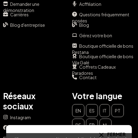
Demander une
Acffiliation
démonstration
Carrières
Questions fréquemment
posées
Blog d'entreprise
Blog
Gérez votre bon
Boutique officielle de bons
Pestana
Boutique officielle de bons
Vila Galé
Coffrets Cadeaux
Paradores
Contact
Réseaux
Votre langue
sociaux
EN
ES
IT
PT
Instagram
DE
FR
NL
Facebook
FERMER