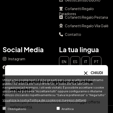
Gestisca il suo buono
Cofanetti Regalo
Paradores
Cofanetti Regalo Pestana
Cofanetti Regalo Vila Galé
Contatto
Social Media
La tua lingua
Instagram
EN
ES
IT
PT
Facebook
CHIUDI
DE
FR
NL
YouTube
Concediti il capriccio che
Utilizziamo cookie nostri e di terze parti per scopi analitici e ti mostriamo
pubblicità relativa alle tue preferenze, in base alle tue abitudini di
TikTok
navigazione (ad esempio, i siti web visitati). È possibile accettare i cookie
meriti!
cliccando sul pulsante "Accettare tutti" oppure configurarne o rifiutarne
LinkedIn
l'utilizzo cliccando rispettivamente su "Salva le preferenze" o "Nega tutto".
Visualizza la nostra Politica dei cookie per maggiori dettagli
Iscriviti per avere accesso esclusivo a sorteggi e offerte
nella tua città.
Obbligatorio
Analitica