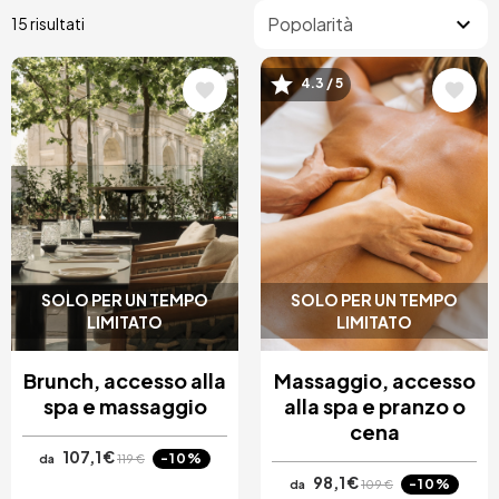
15 risultati
4.3 / 5
Immagine
Immagine
SOLO PER UN TEMPO
SOLO PER UN TEMPO
LIMITATO
LIMITATO
Brunch, accesso alla
Massaggio, accesso
spa e massaggio
alla spa e pranzo o
cena
107,1 €
-10%
da
119 €
98,1 €
-10%
da
109 €