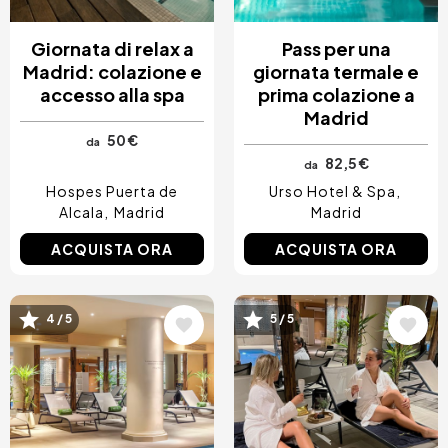
Giornata di relax a
Pass per una
Madrid: colazione e
giornata termale e
accesso alla spa
prima colazione a
Madrid
50 €
da
82,5 €
da
Hospes Puerta de
Urso Hotel & Spa
Alcala
Madrid
Madrid
ACQUISTA ORA
ACQUISTA ORA
4 / 5
5 / 5
Immagine
Immagine