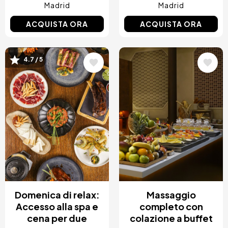
Madrid
Madrid
ACQUISTA ORA
ACQUISTA ORA
4.7 / 5
Immagine
Immagine
Domenica di relax:
Massaggio
Accesso alla spa e
completo con
cena per due
colazione a buffet