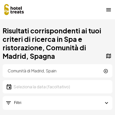
Salta
Risultati corrispondenti ai tuoi
al
contenuto
criteri di ricerca in Spa e
principale
ristorazione, Comunità di
Madrid, Spagna
Posizione
Località
Data
Seleziona la data
Filtri