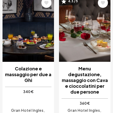
4.3 / 5
Immagine
Immagine
Colazione e
Menu
massaggio per due a
degustazione,
Ghi
massaggio con Cava
e cioccolatini per
due persone
340 €
360 €
Gran Hotel Ingles
Gran Hotel Ingles