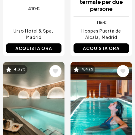
termale per due
persone
410 €
115 €
Urso Hotel & Spa
Hospes Puerta de
Madrid
Alcala
Madrid
ACQUISTA ORA
ACQUISTA ORA
4.3 / 5
4.4 / 5
Immagine
Immagine