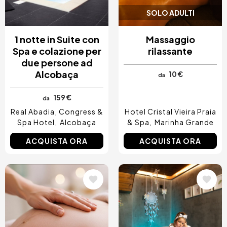
SOLO ADULTI
1 notte in Suite con
Massaggio
Spa e colazione per
rilassante
due persone ad
Alcobaça
10 €
da
159 €
da
Real Abadia, Congress &
Hotel Cristal Vieira Praia
Spa Hotel
Alcobaça
& Spa
Marinha Grande
ACQUISTA ORA
ACQUISTA ORA
Immagine
Immagine