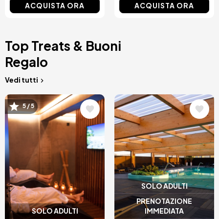
ACQUISTA ORA
ACQUISTA ORA
Top Treats & Buoni
Regalo
Vedi tutti
Immagine
Immagine
5 / 5
SOLO ADULTI
PRENOTAZIONE
SOLO ADULTI
IMMEDIATA