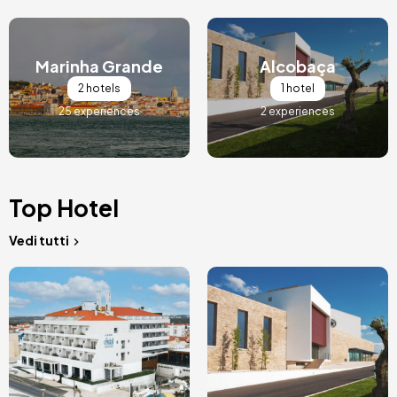
Immagine
Immagine
Marinha Grande
Alcobaça
2 hotels
1 hotel
25 experiences
2 experiences
Top Hotel
Vedi tutti
Immagine
Immagine