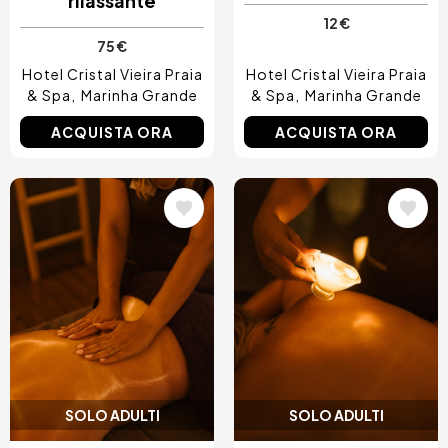
rilassante
12 €
75 €
Hotel Cristal Vieira Praia
Hotel Cristal Vieira Praia
& Spa
Marinha Grande
& Spa
Marinha Grande
ACQUISTA ORA
ACQUISTA ORA
Immagine
Immagine
SOLO ADULTI
SOLO ADULTI