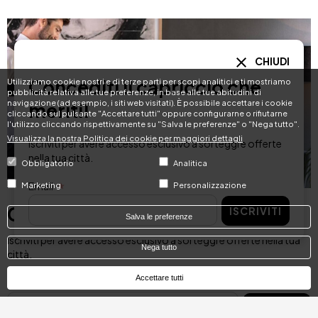
CHIUDI
Concediti il capriccio che
Utilizziamo cookie nostri e di terze parti per scopi analitici e ti mostriamo
pubblicità relativa alle tue preferenze, in base alle tue abitudini di
navigazione (ad esempio, i siti web visitati). È possibile accettare i cookie
meriti!
cliccando sul pulsante "Accettare tutti" oppure configurarne o rifiutarne
l'utilizzo cliccando rispettivamente su "Salva le preferenze" o "Nega tutto".
Visualizza la nostra Politica dei cookie per maggiori dettagli
Iscriviti per avere accesso esclusivo a sorteggi e offerte
nella tua città.
Obbligatorio
Analitica
Email
Marketing
Personalizzazione
Concediti il capriccio che meriti!
ISCRIVITI
Salva le preferenze
Iscriviti per avere accesso esclusivo a sorteggi e offerte nella tua
Nega tutto
città.
Accettare tutti
Email
ISCRIVITI