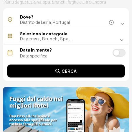
Menu degustazione, spa, brunch, fughe e altro ancora
Alcobaça
Dove?
Marinha Grande
Seleziona la categoria
Day pass, Brunch, Spa...
Data in mente?
CERCA